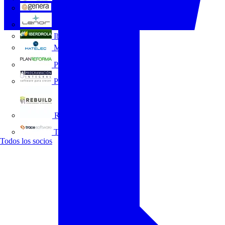
GENERA
Grupo Lenor
Iberdrola
MATELEC
Plan Reforma
Programación Integral
REBUILD
Trace Software
Todos los socios