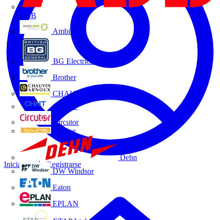
ABB
Ambilamp
BG Electrical
Brother
CHAUVIN ARNOUX
CHINT
Circutor
D-Line
Dehn
Iniciar sesión
Registrarse
DW Windsor
Eaton
EPLAN