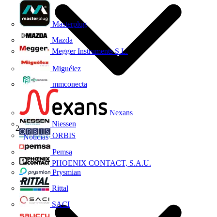
Masterplug
Mazda
Megger Instruments S.L.
Miguélez
mmconecta
Nexans
Niessen
ORBIS
Noticias
Pemsa
PHOENIX CONTACT, S.A.U.
Prysmian
Rittal
SACI