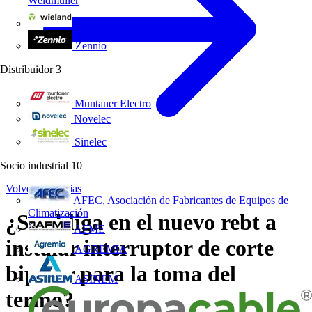
Weidmüller
Wieland Electric
Zennio
Distribuidor
3
Muntaner Electro
Novelec
Sinelec
Socio industrial
10
Volver a Noticias
AFEC, Asociación de Fabricantes de Equipos de
Climatización
¿Se obliga en el nuevo rebt a
AFME
instalar interruptor de corte
AGREMIA
bipolar para la toma del
ASINEM
termo?