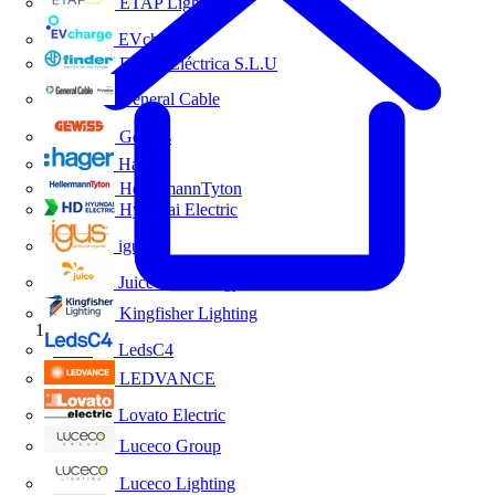
ETAP Lighting
EVcharge
Finder Eléctrica S.L.U
General Cable
Gewiss
Hager
HellermannTyton
Hyundai Electric
igus
Juice Technology
Kingfisher Lighting
Inicio
LedsC4
LEDVANCE
Lovato Electric
Luceco Group
Luceco Lighting