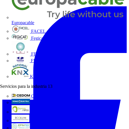
Europacable
FACEL
Fegicat
FENIE
FENITEL
KNX España
Servicios para la industria
13
CEDOM
Domo Electra
Domonetio
Ecolum
Efintec