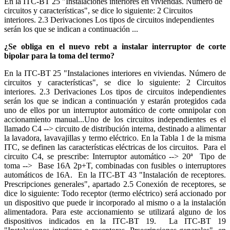
En la ITC-BT 25 "Instalaciones interiores en viviendas. Número de
circuitos y características", se dice lo siguiente: 2 Circuitos
interiores. 2.3 Derivaciones Los tipos de circuitos independientes
serán los que se indican a continuación ...
¿Se obliga en el nuevo rebt a instalar interruptor de corte
bipolar para la toma del termo?
En la ITC-BT 25 "Instalaciones interiores en viviendas. Número de
circuitos y características", se dice lo siguiente: 2 Circuitos
interiores. 2.3 Derivaciones Los tipos de circuitos independientes
serán los que se indican a continuación y estarán protegidos cada
uno de ellos por un
interruptor
automático de corte omnipolar con
accionamiento manual...Uno de los circuitos independientes es el
llamado C4 --> circuito de distribución interna, destinado a alimentar
la lavadora, lavavajillas y termo eléctrico. En la Tabla 1 de la misma
ITC, se definen las características eléctricas de los circuitos. Para el
circuito C4, se prescribe: Interruptor automático --> 20ª Tipo de
toma --> Base 16A 2p+T, combinadas con fusibles o interruptores
automáticos de 16A. En la ITC-BT 43 "Instalación de receptores.
Prescripciones generales", apartado 2.5 Conexión de receptores, se
dice lo siguiente: Todo receptor (termo eléctrico) será accionado por
un dispositivo que puede ir incorporado al mismo o a la instalación
alimentadora. Para este accionamiento se utilizará alguno de los
dispositivos indicados en la ITC-BT 19. La ITC-BT 19