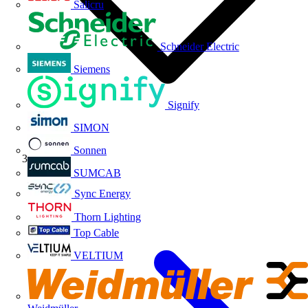
Salicru
Schneider Electric
Siemens
Signify
SIMON
Sonnen
Índice
SUMCAB
Sync Energy
Thorn Lighting
Top Cable
VELTIUM