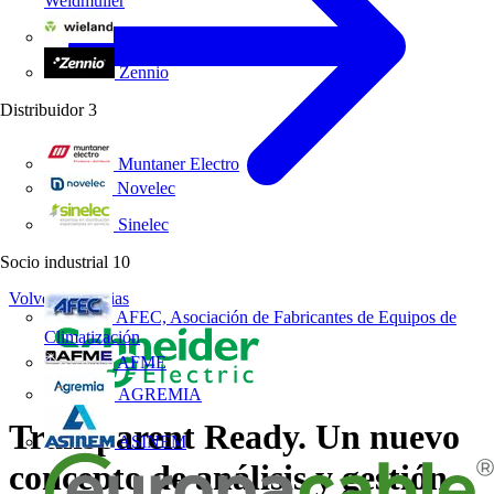
Weidmüller
Wieland Electric
Zennio
Distribuidor
3
Muntaner Electro
Novelec
Sinelec
Socio industrial
10
Volver a Noticias
AFEC, Asociación de Fabricantes de Equipos de
Climatización
AFME
AGREMIA
Transparent Ready. Un nuevo
ASINEM
concepto de análisis y gestión