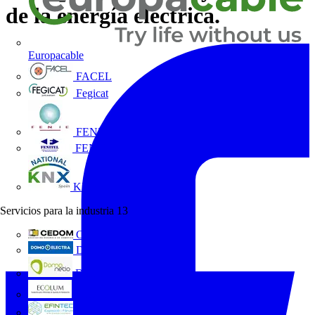
de la energía eléctrica.
Europacable
FACEL
Fegicat
FENIE
FENITEL
KNX España
Servicios para la industria
13
CEDOM
Domo Electra
Domonetio
Ecolum
Efintec