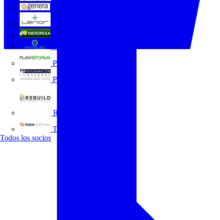
GENERA
Grupo Lenor
Iberdrola
MATELEC
Plan Reforma
Programación Integral
REBUILD
Trace Software
Todos los socios