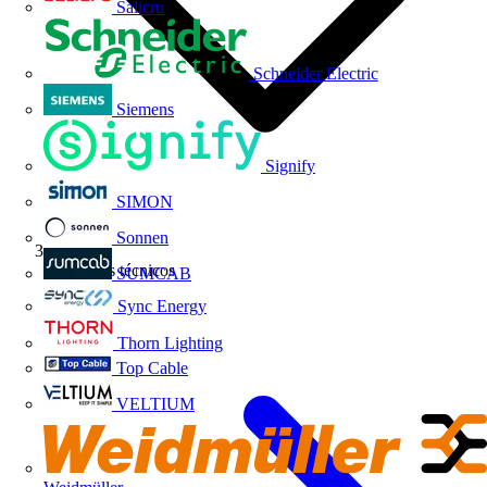
Salicru
Schneider Electric
Siemens
Signify
SIMON
Sonnen
Artículos técnicos
SUMCAB
Sync Energy
Thorn Lighting
Top Cable
VELTIUM