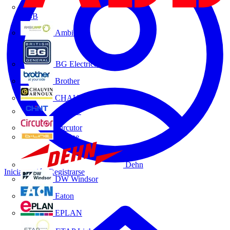
ABB
Ambilamp
BG Electrical
Brother
CHAUVIN ARNOUX
CHINT
Circutor
D-Line
Dehn
Iniciar sesión
Registrarse
DW Windsor
Eaton
EPLAN