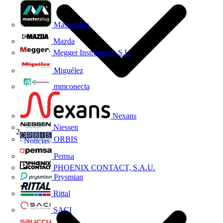
Masterplug
Mazda
Megger Instruments S.L.
Miguélez
mmconecta
Nexans
Niessen
ORBIS
Noticias
Pemsa
PHOENIX CONTACT, S.A.U.
Prysmian
Rittal
SACI