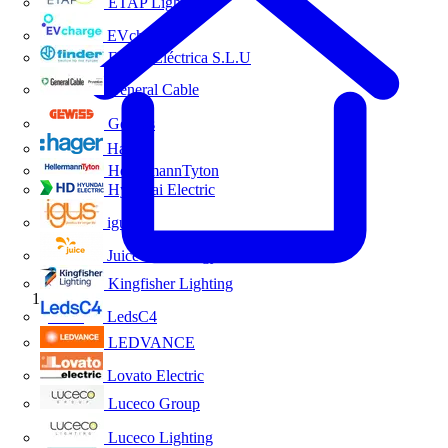
ETAP Lighting
EVcharge
Finder Eléctrica S.L.U
General Cable
Gewiss
Hager
HellermannTyton
Hyundai Electric
igus
Juice Technology
Kingfisher Lighting
Inicio
LedsC4
LEDVANCE
Lovato Electric
Luceco Group
Luceco Lighting