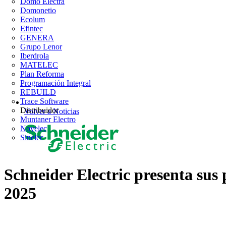
Domo Electra
Domonetio
Ecolum
Efintec
GENERA
Grupo Lenor
Iberdrola
MATELEC
Plan Reforma
Programación Integral
REBUILD
Trace Software
Distribuidor
Volver a Noticias
Muntaner Electro
Novelec
Sinelec
Schneider Electric presenta sus 
2025