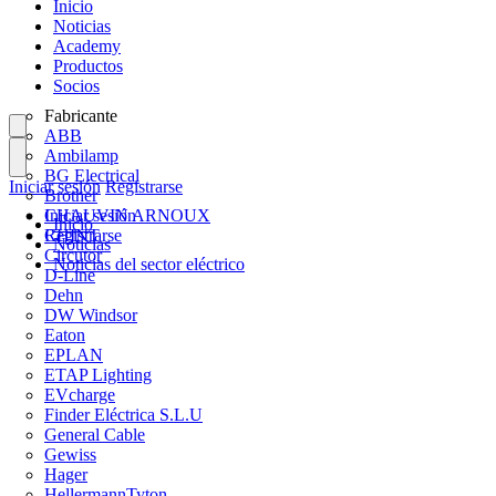
Inicio
Noticias
Academy
Productos
Socios
Fabricante
ABB
Ambilamp
BG Electrical
Iniciar sesión
Registrarse
Brother
CHAUVIN ARNOUX
Iniciar sesión
Inicio
CHINT
Registrarse
Noticias
Circutor
Noticias del sector eléctrico
D-Line
Dehn
DW Windsor
Eaton
EPLAN
ETAP Lighting
EVcharge
Finder Eléctrica S.L.U
General Cable
Gewiss
Hager
HellermannTyton