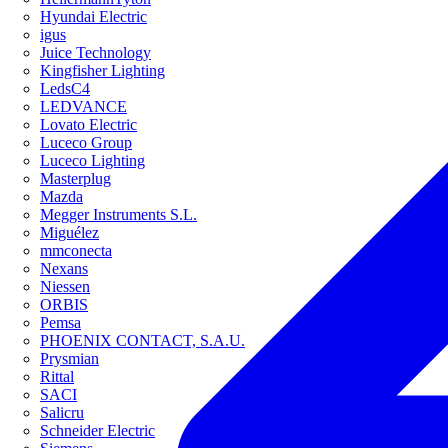
Hyundai Electric
igus
Juice Technology
Kingfisher Lighting
LedsC4
LEDVANCE
Lovato Electric
Luceco Group
Luceco Lighting
Masterplug
Mazda
Megger Instruments S.L.
Miguélez
mmconecta
Nexans
Niessen
ORBIS
Pemsa
PHOENIX CONTACT, S.A.U.
Prysmian
Rittal
SACI
Salicru
Schneider Electric