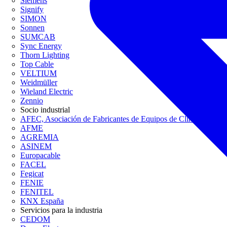
Siemens
Signify
SIMON
Sonnen
SUMCAB
Sync Energy
Thorn Lighting
Top Cable
VELTIUM
Weidmüller
Wieland Electric
Zennio
Socio industrial
AFEC, Asociación de Fabricantes de Equipos de Climatización
AFME
AGREMIA
ASINEM
Europacable
FACEL
Fegicat
FENIE
FENITEL
KNX España
Servicios para la industria
CEDOM