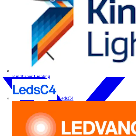
Kingfisher Lighting
LedsC4