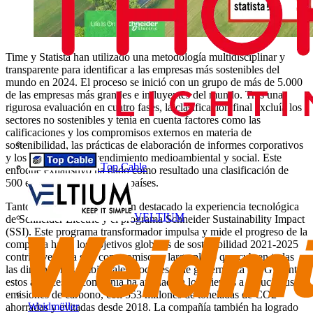
Time y Statista han utilizado una metodología multidisciplinar y
transparente para identificar a las empresas más sostenibles del
mundo en 2024. El proceso se inició con un grupo de más de 5.000
de las empresas más grandes e influyentes del mundo. Tras una
rigurosa evaluación en cuatro fases, la clasificación final excluía los
sectores no sostenibles y tenía en cuenta factores como las
calificaciones y los compromisos externos en materia de
sostenibilidad, las prácticas de elaboración de informes corporativos
y los indicadores de rendimiento medioambiental y social. Este
Top Cable
enfoque exhaustivo ha dado como resultado una clasificación de
500 empresas de más de 30 países.
Tanto Time como Statista han destacado la experiencia tecnológica
VELTIUM
de Schneider Electric y el programa Schneider Sustainability Impact
(SSI). Este programa transformador impulsa y mide el progreso de la
compañía hacia los objetivos globales de sostenibilidad 2021-2025
contribuyendo a seis compromisos a largo plazo que cubren todas
las dimensiones ambientales, sociales y de gobernanza (ESG). Entre
estos avances, la compañía ha ayudado a los clientes a reducir sus
emisiones de carbono, con 553 millones de toneladas de CO2
Weidmüller
ahorradas y evitadas desde 2018. La compañía también ha logrado