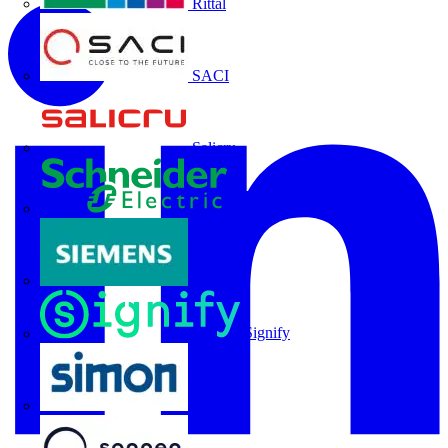
Rittal
SACI
Salicru
Schneider Electric
Siemens
Signify
SIMON