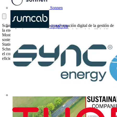
Sonnen
Schneider Electric, líder en la transformación digital de la gestión de
SUMCAB
la energía y la automatización, ha liderado la lista de las "'World's
Most Sustainable Companies for 2024" ("Las empresas más
sostenibles del mundo para 2024") elaborada por la revista Time y
Statista. Este reconocimiento refleja los ambiciosos objetivos de
Schneider Electric para reducir sus propias emisiones, pero también
el compromiso de la empresa para ayudar a sus clientes a ser más
eficientes energéticamente y reducir sus emisiones.