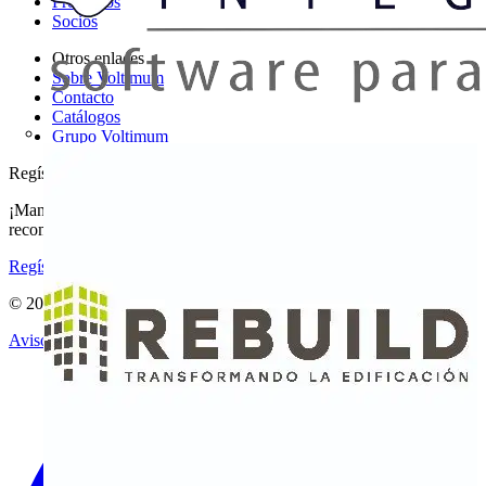
Productos
Socios
Otros enlaces
Sobre Voltimum
Contacto
Catálogos
Grupo Voltimum
Regístrate en Voltimum
¡Mantente al día con las últimas noticias del sector y gana
recompensas por tus compras eléctricas!
Regístrate aquí
© 2002-
2026
Voltimum
Aviso legal