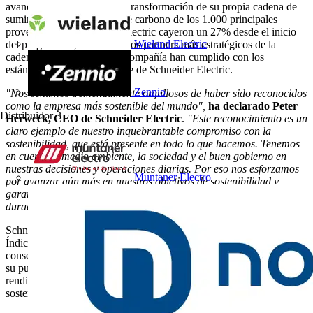
avances significativos en la transformación de su propia cadena de
suministro. Las emisiones de carbono de los 1.000 principales
proveedores de Schneider Electric cayeron un 27% desde el inicio
Wieland Electric
del programa - y el 21% de los partners más estratégicos de la
cadena de suministro de la compañía han cumplido con los
estándares de trabajo decente de Schneider Electric.
Zennio
"Nos sentimos tremendamente orgullosos de haber sido reconocidos
como la empresa más sostenible del mundo",
ha declarado Peter
Distribuidor
3
Herweck,
CEO
de Schneider Electric
.
"Este reconocimiento es un
claro ejemplo de nuestro inquebrantable compromiso con la
sostenibilidad, que está presente en todo lo que hacemos. Tenemos
en cuenta el medio ambiente, la sociedad y el buen gobierno en
nuestras decisiones y operaciones diarias. Por eso nos esforzamos
Muntaner Electro
por avanzar aún más en nuestros objetivos de sostenibilidad y
garantizar que todos contribuyan a crear un impacto positivo y
duradero".
Schneider Electric también ha sido incluida recientemente en el
Índice Mundial de Sostenibilidad Dow Jones por decimotercer año
consecutivo, ocupando el primer puesto en su sector y asegurando
su puesto en el índice europeo. Este logro refleja nuestro sólido
rendimiento medioambiental, social y de gobernanza (ESG), con la
sostenibilidad en el centro de nuestra estrategia.