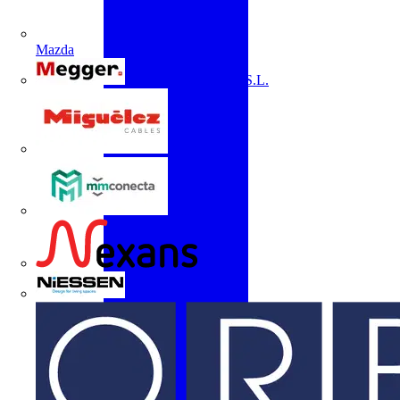
Mazda
Megger Instruments S.L.
Miguélez
mmconecta
Nexans
Niessen