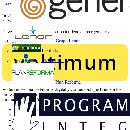
Leer más
Instalaciones de Recarga para Vehículo Eléctrico: Cómo Instalar, Verificar
y Legalizar con Éxito
El vehículo eléctrico ya no es una tendencia emergente: es...
Grupo Lenor
Leer más
Iberdrola
MATELEC
Plan Reforma
Voltimum es una plataforma digital y comunidad que brinda a los
profesionales eléctricos noticias del sector, información de
productos, formación y herramientas para el sector eléctrico.
Mapa del sitio
Inicio
Noticias
Academy