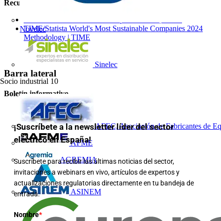
Recursos relacionados
World's Most Sustainable Companies 2024 | TIME
TIME/Statista World's Most Sustainable Companies 2024
Novelec
Methodology | TIME
Sinelec
Barra lateral
Socio industrial
10
Boletín informativo
¡Suscríbete a la newsletter líder del sector
AFEC, Asociación de Fabricantes de Eq
eléctrico en España!
AFME
AGREMIA
Suscríbete para recibir las últimas noticias del sector,
invitaciones a webinars en vivo, artículos de expertos y
actualizaciones regulatorias directamente en tu bandeja de
ASINEM
entrada.
Nombre
*