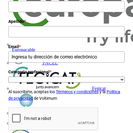
Apellido
*
Email
*
Europacable
FACEL
Categoria profesional
*
Fegicat
Al suscribirte, aceptas los
Términos y condiciones
y la
Política
de privacidad
de Voltimum
FENIE
FENITEL