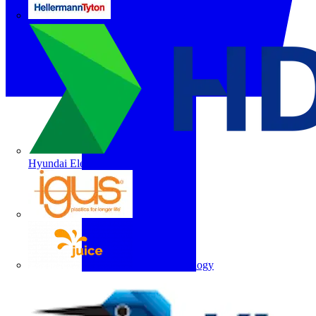
HellermannTyton
Hyundai Electric
igus
Juice Technology