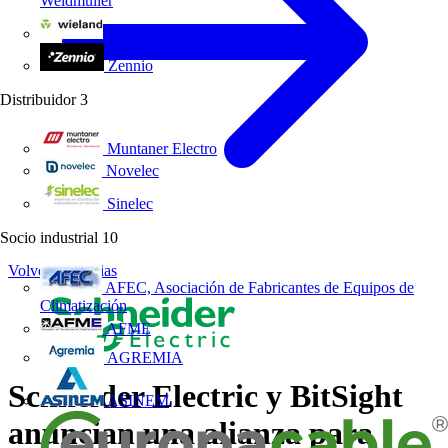
Weidmüller
Wieland Electric
Zennio
Distribuidor
3
Muntaner Electro
Novelec
Sinelec
Socio industrial
10
Volver a Noticias
AFEC, Asociación de Fabricantes de Equipos de
Climatización
AFME
AGREMIA
Schneider Electric y BitSight
ASINEM
anuncian una alianza para