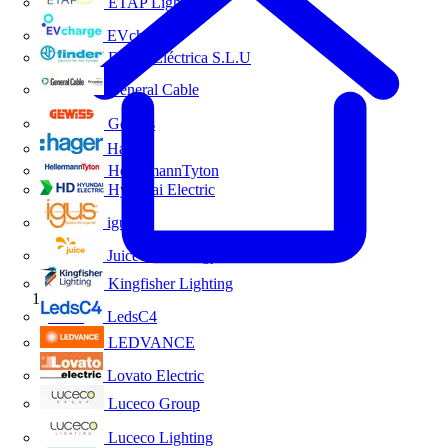
ETAP Lighting
EVcharge
Finder Eléctrica S.L.U
General Cable
Gewiss
Hager
HellermannTyton
Hyundai Electric
igus
Juice Technology
Kingfisher Lighting
Inicio
LedsC4
LEDVANCE
Lovato Electric
Luceco Group
Luceco Lighting