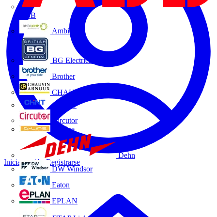
ABB
Ambilamp
BG Electrical
Brother
CHAUVIN ARNOUX
CHINT
Circutor
D-Line
Dehn
Iniciar sesión
Registrarse
DW Windsor
Eaton
EPLAN