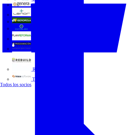
GENERA
Grupo Lenor
Iberdrola
MATELEC
Plan Reforma
Programación Integral
REBUILD
Trace Software
Todos los socios