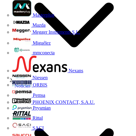
Masterplug
Mazda
Megger Instruments S.L.
Miguélez
mmconecta
Nexans
Niessen
ORBIS
Noticias
Pemsa
PHOENIX CONTACT, S.A.U.
Prysmian
Rittal
SACI