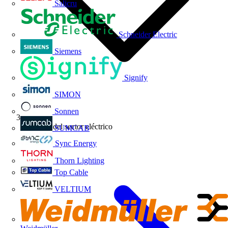
Salicru
Schneider Electric
Siemens
Signify
SIMON
Sonnen
Noticias del sector eléctrico
SUMCAB
Sync Energy
Thorn Lighting
Top Cable
VELTIUM