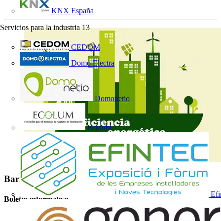
KNX España
Servicios para la industria
13
CEDOM
Domo Electra
Domonetio
Ecolum
Barra lateral
Efi
Boletín informativo