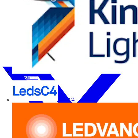
Kingfisher Lighting
LedsC4