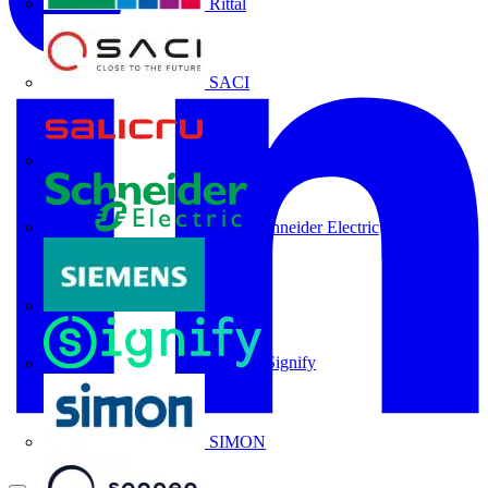
Rittal
SACI
Salicru
Schneider Electric
Siemens
Signify
SIMON