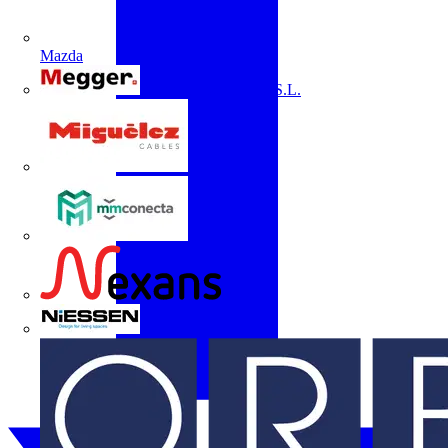
Mazda
Megger Instruments S.L.
Miguélez
mmconecta
Nexans
Niessen