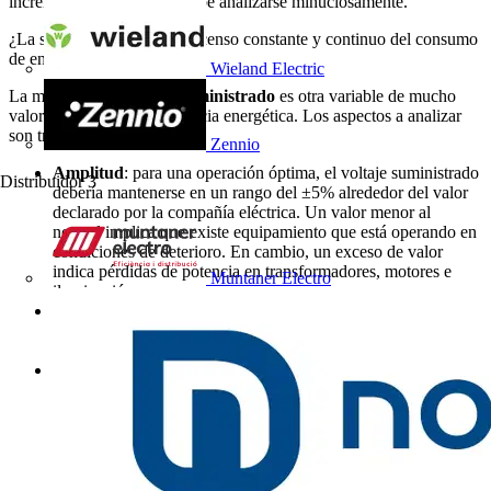
incremento de actividad, debe analizarse minuciosamente.
¿La situación ideal? Un descenso constante y continuo del consumo
de energía.
Wieland Electric
La medición del
voltaje suministrado
es otra variable de mucho
valor en términos de eficiencia energética. Los aspectos a analizar
son tres:
Zennio
Amplitud
: para una operación óptima, el voltaje suministrado
Distribuidor
3
debería mantenerse en un rango del ±5% alrededor del valor
declarado por la compañía eléctrica. Un valor menor al
normal implica que existe equipamiento que está operando en
condiciones de deterioro. En cambio, un exceso de valor
indica pérdidas de potencia en transformadores, motores e
Muntaner Electro
iluminación.
Las fluctuaciones de tensión:
causan parpadeos en la
iluminación y vibraciones en motores, aun cuando la amplitud
se mantenga en los límites contratados.
Caídas e interrupciones de tensión:
son los fenómenos más
importantes en términos de calidad de suministro eléctrico.
Una medición precisa puede ayudar a encontrar el origen de
la incidencia, y facilitar una negociación con el proveedor de
electricidad.