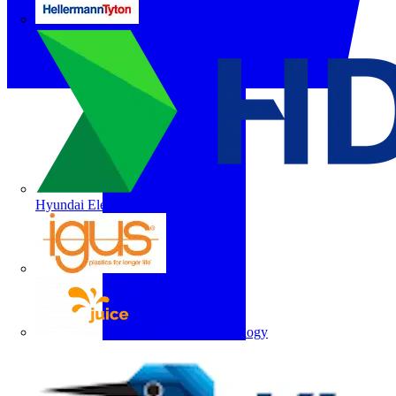
HellermannTyton
Hyundai Electric
igus
Juice Technology