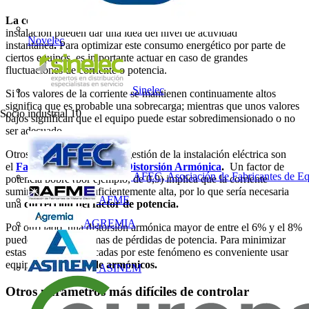
La corriente y potencia
absorbidas en distintos puntos de la
instalación pueden dar una idea del nivel de actividad
Novelec
instantánea
.
Para optimizar este consumo energético por parte de
ciertos equipos, es importante actuar en caso de grandes
fluctuaciones de corriente o potencia.
Sinelec
Si los valores de la corriente se mantienen continuamente altos
significa que es probable una sobrecarga; mientras que unos valores
Socio industrial
10
bajos significan que el equipo puede estar sobredimensionado o no
ser adecuado.
Otros dos indicadores de la gestión de la instalación eléctrica son
el
Factor de Potencia
y la
Distorsión Armónica
.
Un factor de
AFEC, Asociación de Fabricantes de Eq
potencia pobre (por ejemplo, de 0,9) implica que la corriente
suministrada no es suficientemente alta, por lo que sería necesaria
AFME
una
corrección del factor de potencia.
AGREMIA
Por otro lado, una distorsión armónica mayor de entre el 6% y el 8%
puede causar problemas de pérdidas de potencia. Para minimizar
estas pérdidas provocadas por este fenómeno es conveniente usar
equipos de
filtrado de armónicos.
ASINEM
Otros parámetros más difíciles de controlar