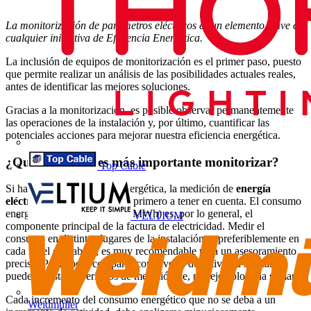
La monitorización de parámetros eléctricos es un elemento clave en
cualquier iniciativa de Eficiencia Energética.
La inclusión de equipos de monitorización es el primer paso, puesto
que permite realizar un análisis de las posibilidades actuales reales,
antes de identificar las mejores soluciones.
Gracias a la monitorización, es posible observar permanentemente
las operaciones de la instalación y, por último, cuantificar las
potenciales acciones para mejorar nuestra eficiencia energética.
¿Qué elementos es más importante monitorizar?
Top Cable
Si hablamos de eficiencia energética, la medición de
energía
eléctrica
es, por supuesto, el primero a tener en cuenta. El consumo
energético (ya sea en kWh o MWh) es, por lo general, el
VELTIUM
componente principal de la factura de electricidad. Medir el
consumo en distintos lugares de la instalación, y preferiblemente en
cada nivel de trabajo, es muy recomendable para un asesoramiento
preciso. Para poder comparar con niveles de actividad similares,
pueden ajustarse periodos de medición de, por ejemplo, una semana.
Cada incremento del consumo energético que no se deba a un
Weidmüller