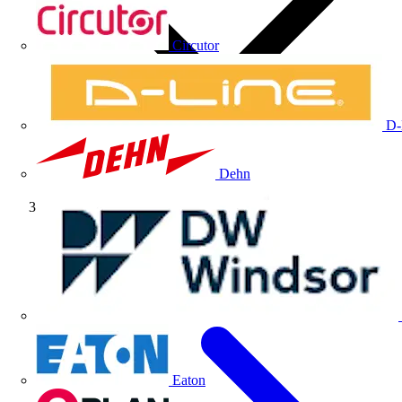
Circutor
D-
Dehn
Artículos técnicos
Eaton