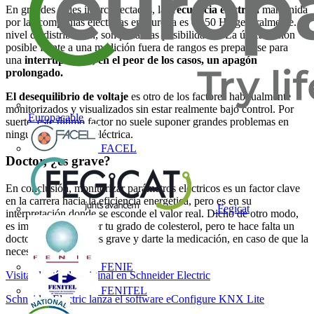
En grandes redes interconectadas, la
frecuencia eléctrica
mantenida
por las compañías eléctricas en Europa es de 50 Hz generalmente. A
nivel de distribución, son pocas las posibilidades. La única acción
posible frente a una medición fuera de rangos es prepararse para
una
interrupción o, en el peor de los casos, un apagón
prolongado.
El desequilibrio de voltaje
es otro de los factores habitualmente
monitorizados y visualizados sin estar realmente bajo control. Por
Europacable
suerte, este último factor no suele suponer grandes problemas en
ninguna instalación eléctrica.
FACEL
Doctor, ¿es grave?
En conclusión, monitorizar parámetros eléctricos es un factor clave
en la carrera hacia la eficiencia energética, pero es en su
Fegicat
interpretación donde se esconde el valor real. Dicho de otro modo,
es importante conocer tu grado de colesterol, pero te hace falta un
doctor para saber si es grave y darte la medicación, en caso de que la
necesites.
FENIE
Visita el artículo original en Schneider Electric
FENITEL
Schneider Electric lanza el software eConfigure KNX Lite