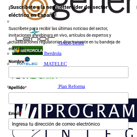
¡Suscríbete a la newsletter líder del sector
eléctrico en España!
Suscríbete para recibir las últimas noticias del sector,
invitaciones a webinars en vivo, artículos de expertos y
actualizaciones regulatorias directamente en tu bandeja de
Grupo Lenor
entrada.
Iberdrola
Nombre
*
MATELEC
Plan Reforma
Apellido
*
Email
*