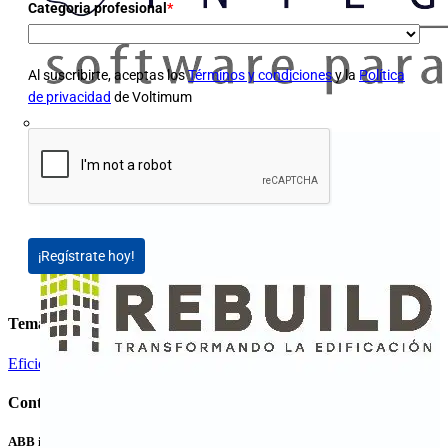
Categoria profesional
*
Al suscribirte, aceptas los
Términos y condiciones
y la
Política
de privacidad
de Voltimum
¡Regístrate hoy!
Temas
Eficiencia Energética y Medio ambiente
Instalación eléctrica
Contenidos relacionados
ABB invierte en LevelTen Energy para contribuir al suministro de energía