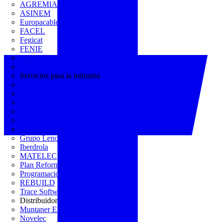
AGREMIA
ASINEM
Europacable
FACEL
Fegicat
FENIE
FENITEL
KNX España
Servicios para la industria
CEDOM
Domo Electra
Domonetio
Ecolum
Efintec
GENERA
Grupo Lenor
Iberdrola
MATELEC
Plan Reforma
Programación Integral
REBUILD
Trace Software
Distribuidor
Muntaner Electro
Novelec