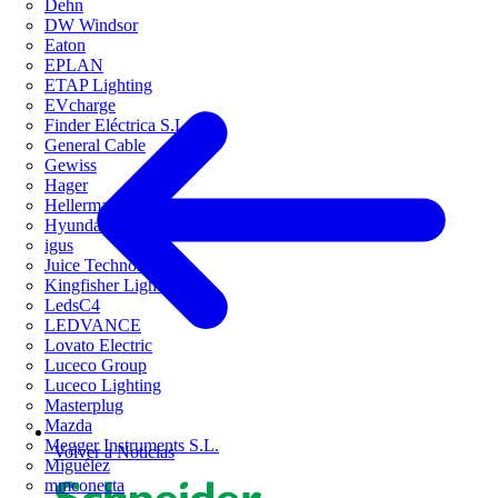
Dehn
DW Windsor
Eaton
EPLAN
ETAP Lighting
EVcharge
Finder Eléctrica S.L.U
General Cable
Gewiss
Hager
HellermannTyton
Hyundai Electric
igus
Juice Technology
Kingfisher Lighting
LedsC4
LEDVANCE
Lovato Electric
Luceco Group
Luceco Lighting
Masterplug
Mazda
Megger Instruments S.L.
Volver a Noticias
Miguélez
mmconecta