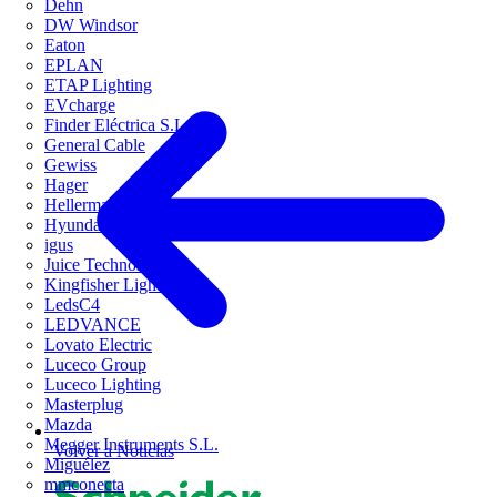
Dehn
DW Windsor
Eaton
EPLAN
ETAP Lighting
EVcharge
Finder Eléctrica S.L.U
General Cable
Gewiss
Hager
HellermannTyton
Hyundai Electric
igus
Juice Technology
Kingfisher Lighting
LedsC4
LEDVANCE
Lovato Electric
Luceco Group
Luceco Lighting
Masterplug
Mazda
Megger Instruments S.L.
Volver a Noticias
Miguélez
mmconecta