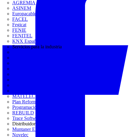
AGREMIA
ASINEM
Europacable
FACEL
Fegicat
FENIE
FENITEL
KNX España
Servicios para la industria
CEDOM
Domo Electra
Domonetio
Ecolum
Efintec
GENERA
Grupo Lenor
Iberdrola
MATELEC
Plan Reforma
Programación Integral
REBUILD
Trace Software
Distribuidor
Muntaner Electro
Novelec