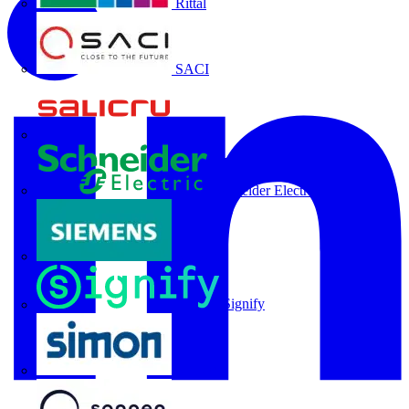
Rittal
SACI
Salicru
Schneider Electric
Siemens
Signify
SIMON