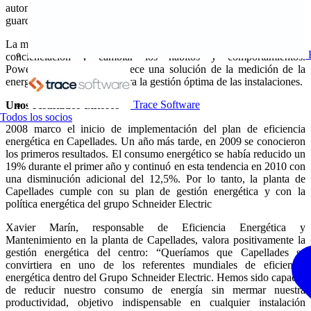
automatización de procesos y edificios, adquiriendo, procesando y
guardando automáticamente los datos para su posterior análisis.
La medición constituye el primer paso fundamental para aumentar la
concienciación y cambiar los hábitos y comportamientos.
PowerLogic ION EEM ofrece una solución de la medición de la
energía completa y fiable para la gestión óptima de las instalaciones.
Trace Software
Unos resultados exitosos
Todos los socios
2008 marco el inicio de implementación del plan de eficiencia
energética en Capellades. Un año más tarde, en 2009 se conocieron
los primeros resultados. El consumo energético se había reducido un
19% durante el primer año y continuó en esta tendencia en 2010 con
una disminución adicional del 12,5%. Por lo tanto, la planta de
Capellades cumple con su plan de gestión energética y con la
política energética del grupo Schneider Electric
Xavier Marín, responsable de Eficiencia Energética y
Mantenimiento en la planta de Capellades, valora positivamente la
gestión energética del centro: “Queríamos que Capellades se
convirtiera en uno de los referentes mundiales de eficiencia
energética dentro del Grupo Schneider Electric. Hemos sido capaces
de reducir nuestro consumo de energía sin mermar nuestra
productividad, objetivo indispensable en cualquier instalación