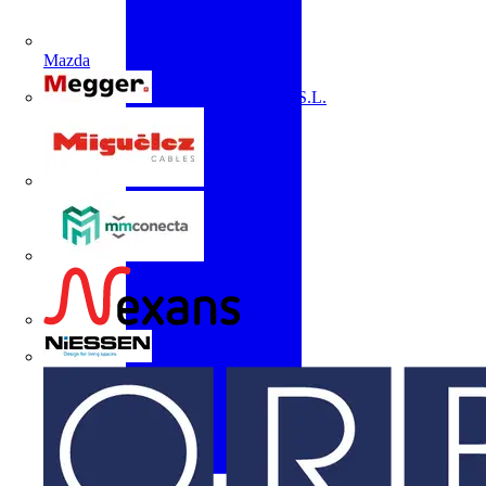
Mazda
Megger Instruments S.L.
Miguélez
mmconecta
Nexans
Niessen