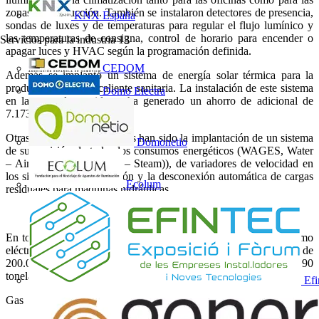
zonas de producción. También se instalaron detectores de presencia,
KNX España
sondas de luxes y de temperaturas para regular el flujo lumínico y
las temperaturas de consigna, control de horario para encender o
Servicios para la industria
13
apagar luces y HVAC según la programación definida.
CEDOM
Además se implantó un sistema de energía solar térmica para la
producción de agua caliente sanitaria. La instalación de este sistema
Domo Electra
en la zona de vestidores ha generado un ahorro de adicional de
7.173 kWh.
Otras actuaciones destacadas han sido la implantación de un sistema
Domonetio
de supervisión de todos los consumos energéticos (WAGES, Water
– Air – Gas – Electricity – Steam)), de variadores de velocidad en
los sistemas de refrigeración y la desconexión automática de cargas
Ecolum
residuales para máquinas hidráulicas.
En total, las medidas de eficiencia implementadas sobre el consumo
eléctrico han supuesto una reducción anual de alrededor de
200.000kWh y la reducción de las emisiones de CO2 en más de 90
toneladas.
Efi
Gas