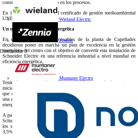
consiguiendo un vertido cero en los procesos.
En 1997 la planta obtiene el certificado de gestión medioambiental
UNE-EN-ISO 14001.
Wieland Electric
Un modelo de eficiencia energética
En el año 2008, los responsables de la planta de Capellades
Zennio
decidieron poner en marcha un plan de excelencia en la gestión
energética del centro con el objetivo de convertir esta instalación de
Distribuidor
3
Schneider Electric en una referencia industrial a nivel mundial en
eficiencia energética.
Muntaner Electro
Teniendo en cuenta la estela que habían marcado las primeras
iniciativas en este sentido, se diseñó un plan de gestión energética
que debía seguir 4 pasos. El primero de ellos consistía en realizar
una auditoría energética de la instalación para identificar la situación
energética en aquel momento y concretar posibles áreas de mejora.
A partir de los datos de la auditoría, los responsables industriales de
Schneider Electric establecieron una nueva política energética con
los siguientes objetivos de reducción de consumo energético: el
3,5% en el 2009, del 7% en el 2010 y del 10% en el 2011.