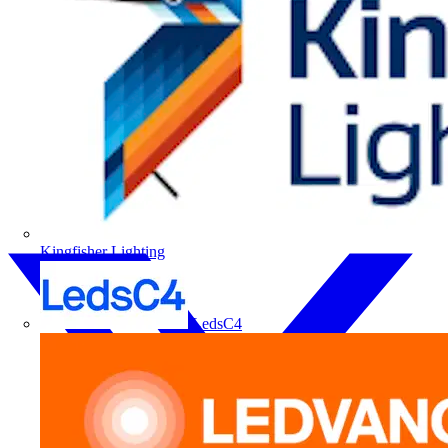
Kingfisher Lighting
LedsC4