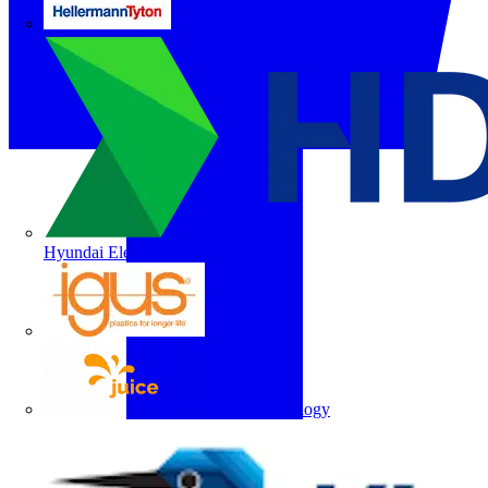
HellermannTyton
Hyundai Electric
igus
Juice Technology