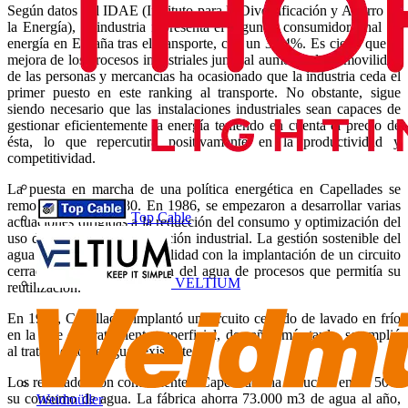
Según datos del IDAE (Instituto para la Diversificación y Ahorro de
la Energía), la industria representa el segundo consumidor final de
energía en España tras el transporte, con un 30,4%. Es cierto que la
mejora de los procesos industriales junto al aumento de la movilidad
de las personas y mercancías ha ocasionado que la industria ceda el
primer puesto en este ranking al transporte. No obstante, sigue
siendo necesario que las instalaciones industriales sean capaces de
gestionar eficientemente la energía teniendo en cuenta el precio de
ésta, lo que repercutirá positivamente en la productividad y
competitividad.
La puesta en marcha de una política energética en Capellades se
remonta a los años 80. En 1986, se empezaron a desarrollar varias
Top Cable
actuaciones dirigidas a la reducción del consumo y optimización del
uso del agua en esta instalación industrial. La gestión sostenible del
agua comenzó a ser una realidad con la implantación de un circuito
cerrado para la refrigeración del agua de procesos que permitía su
VELTIUM
reutilización.
En 1996, Capellades implantó un circuito cerrado de lavado en frío
en la fase del tratamiento superficial, dos años más tarde, se amplió
al tratamiento de aguas existente.
Los resultados son contundentes: Capellades ha reducido en un 50%
su consumo de agua. La fábrica ahorra 73.000 m3 de agua al año,
Weidmüller