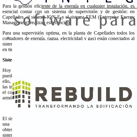
Para la gestión eficiente de la energía en cualquier instalación, es
esencial contar con un sistema de supervisión y de gestión: en
Capellades, el sistema ION-E y el sistema EEM (Enterprise Energy
Management) realizan esta función.
Para una supervisión optima, en la planta de Capellades todos los
contadores de energía, (agua, electricidad y gas) están conectados al
sistema de supervisión. De esta manera se puede tener información
en tiempo real de los consumos o de las posibles alarmas.
Sistema de gestión energética integral ION EEM
Hoy en día, la gestión de costes y un servicio continuo y mejorado
pueden aumentar la competitividad de la empresa o industria. Para
ello, es necesario tener más información sobre el funcionamiento de
las instalaciones, el consumo y la calidad de la energía: datos sobre
el consumo sectorizado, curvas de carga, perturbaciones, polución
armónica, energía disponible, etc.
El sistema de gestión energética integral PowerLogic ION EEM es
una aplicación que unifica, completa y amplia las ventajas de
obtención de datos existentes relativos a la energía. Incluyen
sistemas de control y supervisión de la energía para sistemas de