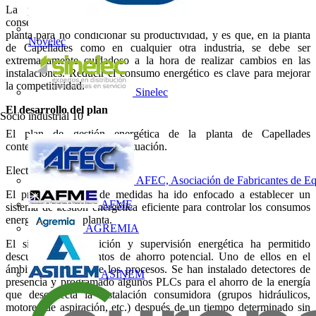
La planificación de la implementación de las medidas de
conservación de la energía tenía que adaptarse a los ritmos de la
planta para no condicionar su productividad, y es que, en la planta
Novelec
de Capellades como en cualquier otra industria, se debe ser
extremadamente cuidadoso a la hora de realizar cambios en las
instalaciones. Reducir el consumo energético es clave para mejorar
la competitividad.
Sinelec
El desarrollo del plan
Socio industrial
10
El plan de gestión energética de la planta de Capellades
contemplaba dos áreas de actuación.
Electricidad
AFEC, Asociación de Fabricantes de Eq
El primer conjunto de medidas ha ido enfocado a establecer un
AFME
sistema de gestión energética eficiente para controlar los consumos
energéticos de la planta.
AGREMIA
El sistema de medición y supervisión energética ha permitido
descubrir varios puntos de ahorro potencial. Uno de ellos en el
ámbito del control de los procesos. Se han instalado detectores de
ASINEM
presencia y programado algunos PLCs para el ahorro de la energía
que desconecta la instalación consumidora (grupos hidráulicos,
motores de aspiración, etc.) después de un tiempo determinado sin