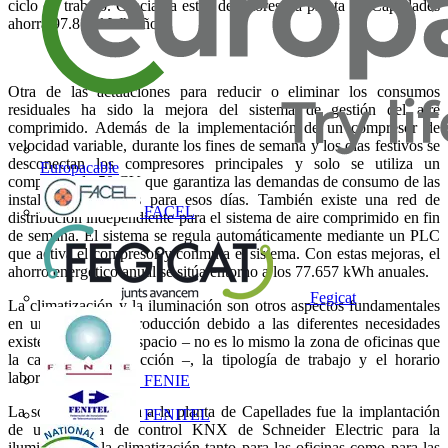
ciclo de trabajo. Gracias a estos detectores, la planta de Capellades
ahorra 97.810 kWh/año.
Otra de las actuaciones para reducir o eliminar los consumos
residuales ha sido la mejora del sistema de gestión del aire
comprimido. Además de la implementación de un compresor de
velocidad variable, durante los fines de semana y los días festivos se
desconectan los compresores principales y solo se utiliza un
Europacable
compresor de 50 CV que garantiza las demandas de consumo de las
instalaciones básicas para esos días. También existe una red de
FACEL
distribución independiente para el sistema de aire comprimido en fin
de semana. El sistema se regula automáticamente mediante un PLC
que activa el compresor y conmuta el sistema. Con estas mejoras, el
ahorro energético anual se sitúa entorno a los 77.657 kWh anuales.
Fegicat
La climatización y la iluminación son otros aspectos fundamentales
en una planta de producción debido a las diferentes necesidades
existentes según el espacio – no es lo mismo la zona de oficinas que
la cadena de producción –, la tipología de trabajo y el horario
laboral.
FENIE
La solución aplicada a la planta de Capellades fue la implantación
FENITEL
de un sistema de control KNX de Schneider Electric para la
iluminación y la climatización tanto para las oficinas como para las