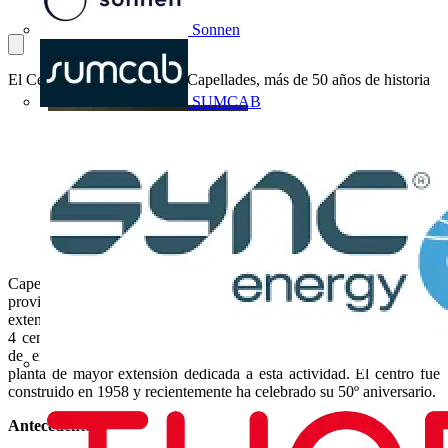
Sonnen
El Centro de Producción de Capellades, más de 50 años de historia
SUMCAB
Capellades es una localidad situada en la comarca de l’Anoia, en la
provincia de Barcelona. La planta de Schneider Electric tiene una
extensión de 28.000 m2 y cuenta con más de 200 empleados. De los
4 centros de los que Schneider Electric dispone para la fabricación
de envolventes universales en todo el mundo, Capellades es la
planta de mayor extensión dedicada a esta actividad. El centro fue
construido en 1958 y recientemente ha celebrado su 50º aniversario.
Antecedentes