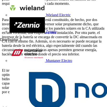
requisitos de la instalación en cada momento.
Wieland Electric
Para ello, el inversor híbrido está constituido, de hecho, por dos
inversores. Por un lado, el inversor solar propiamente dicho, que
convierte la DC producida por los paneles solares en la CA utilizada
Zennio
en una vivienda, una empresa u otra instalación. Por otra parte, el
inversor de la batería se encarga de convertir la DC almacenada en
Distribuidor
3
CA con el mismo fin. Además, si es necesario se puede recargar la
batería desde la red eléctrica, algo especialmente útil cuando las
circunstancias meteorológicas apenas permiten generar energía,
haciéndolo en ventanas donde el precio sea inferior.
Muntaner Electro
El inversor híbrido representa, por tanto, un paso adelante hacia la
optimización de una instalación solar al ofrecer una conversión
bidireccional DC/CA y CA/DC. También cabe destacar su
capacidad de regulación, que permite aprovechar al máximo la luz
solar que incide sobre los paneles a partir de unos niveles muy bajos,
por ejemplo en las primeras y las últimas horas del día.