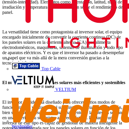
(tensión-intensidad). Elementos como orientación, latitud, nivel de
irradiación y temperatura también influyen sobre el rendimiento del
panel.
La versatilidad tiene como protagonista al inversor solar, el equipo
encargado inicialmente de convertir la corriente continua (DC) de
los paneles solares en la corriente alterna (CA) que alimenta
electrodomésticos, maquinaria, sistemas de iluminación y todo tipo
de aparatos eléctricos. Y es que el inversor ha pasado a desempeñar
un papel que va más allá de la mera conversión gracias a la
tecnología híbrida.
Top Cable
El núcleo de las instalaciones solares más eficientes y sostenibles
VELTIUM
El inversor híbrido está diseñado para ofrecer varios modos de
funcionamiento y garantizar el suministro bajo cualquier situación,
bien sea el autoconsumo, el almacenamiento de la potencia sobrante
en una batería o su suministro a la red eléctrica. Por tanto, un
inversor de este tipo es capaz de gestionar de manera inteligente la
Weidmüller
potencia suministrada por los paneles solares en función de los