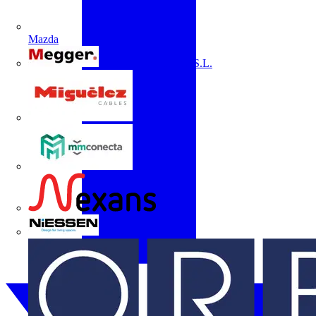
Mazda
Megger Instruments S.L.
Miguélez
mmconecta
Nexans
Niessen