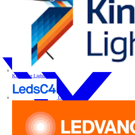
Kingfisher Lighting
LedsC4