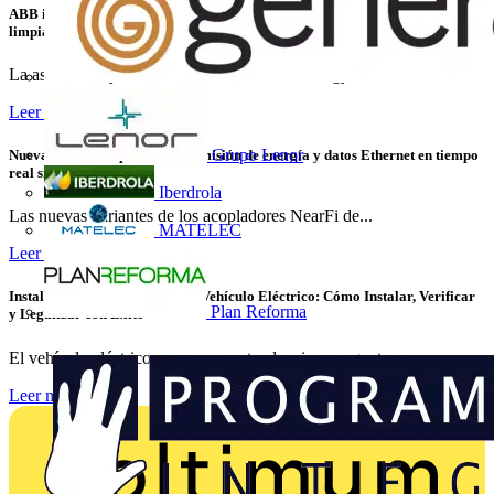
ABB invierte en LevelTen Energy para contribuir al suministro de energía
limpia
La asociación y la inversión en LevelTen Energy, el...
Leer más
Grupo Lenor
Nuevas variantes para la transmisión de energía y datos Ethernet en tiempo
real sin contacto
Iberdrola
Las nuevas variantes de los acopladores NearFi de...
MATELEC
Leer más
Instalaciones de Recarga para Vehículo Eléctrico: Cómo Instalar, Verificar
Plan Reforma
y Legalizar con Éxito
El vehículo eléctrico ya no es una tendencia emergente: es...
Leer más