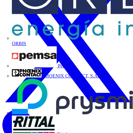
ORBIS
Pemsa
PHOENIX CONTACT, S.A.U.