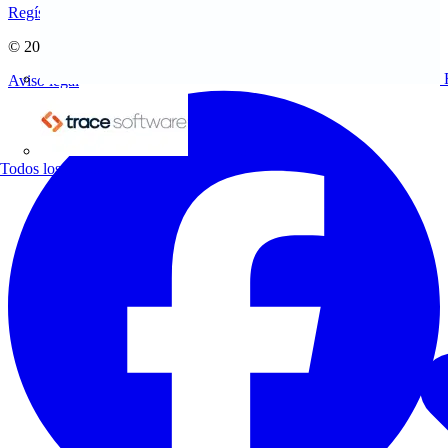
Regístrate aquí
© 2002-
2026
Voltimum
Aviso legal
Trace Software
Todos los socios