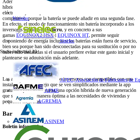
Además, en tiempos de inseguridad energética, los inversores
híbridos aumentan la resiliencia, ya que garantizan el suministro
eléctrico bajo cualquier circunstancia. Su coste también es
competitivo, porque la batería se puede añadir en una segunda fase.
Novelec
En efecto, el modo de funcionamiento sin batería incorporado a los
inversores híbridos de
Salicru
, y en concreto a sus
gamas
EQUINOX2 HSX
i
EQUINOX HT
, permite seguir
disponiendo de energía incluso si las baterías están fuera de servicio,
Sinelec
bien sea porque han sido desconectadas para su sustitución o por no
Socio industrial
10
haber sido instaladas si el usuario prefiere evitar este gasto inicial y
plantearse su adquisición más adelante.
Las altas prestaciones de estos inversores son compatibles con una
AFEC, Asociación de Fabricantes de Eq
instalación y un manejo que se ven simplificados mediante la app
gratuita Equinox. En suma, una opción híbrida de nueva generación
AFME
que se adapta de manera óptima a las necesidades de viviendas y
AGREMIA
pequeños negocios.
Barra lateral
ASINEM
Boletín informativo