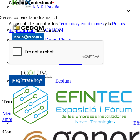
Categoria profesional
*
KNX España
Servicios para la industria
13
Al suscribirte, aceptas los
Términos y condiciones
y la
Política
CEDOM
de privacidad
de Voltimum
Domo Electra
Domonetio
¡Regístrate hoy!
Ecolum
Temas
Métodos y técnicas de energía
Eficiencia Energética y Medio
ambiente
Energías renovables
Efi
Contenidos relacionados