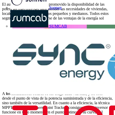
El auge del autoconsumo ha promovido la disponibilidad de las
Sonnen
potencias más diversas para atender las necesidades de viviendas,
locales comerciales y negocios pequeños y medianos. Todos estos
segmentos pueden beneficiarse de las ventajas de la energía sol
SUMCAB
A las instalaciones solares se les exige cada vez más, y no solo
desde el punto de vista de la potencia suministrada y de la eficiencia,
sino también de la versatilidad. En cuanto a la eficiencia, la técnica
MPPT (Maximum Power Point Tracker) consigue que el inversor
funcione en todo momento en el punto óptimo de su curva V-I