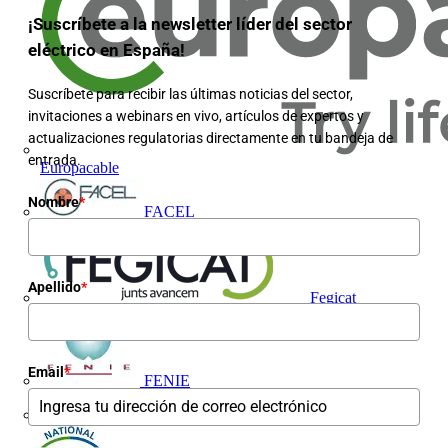
¡Suscríbete a la newsletter líder del sector
eléctrico en España!
Suscríbete para recibir las últimas noticias del sector,
invitaciones a webinars en vivo, artículos de expertos y
actualizaciones regulatorias directamente en tu bandeja de
entrada.
Europacable
Nombre
*
FACEL
Apellido
*
Fegicat
Email
*
FENIE
FENITEL