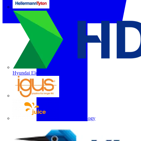
HellermannTyton
Hyundai Electric
igus
Juice Technology