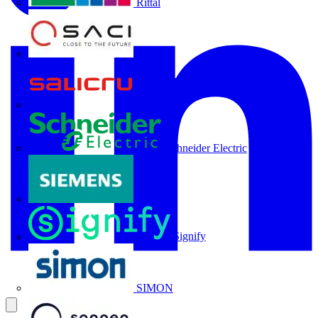
Rittal
SACI
Salicru
Schneider Electric
Siemens
Signify
SIMON