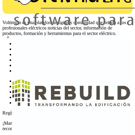
Voltimum es una plataforma digital y comunidad que brinda a los
profesionales eléctricos noticias del sector, información de
productos, formación y herramientas para el sector eléctrico.
Mapa del sitio
Inicio
Noticias
Academy
Productos
Socios
Otros enlaces
Sobre Voltimum
Contacto
Catálogos
Grupo Voltimum
Regístrate en Voltimum
¡Mantente al día con las últimas noticias del sector y gana
recompensas por tus compras eléctricas!