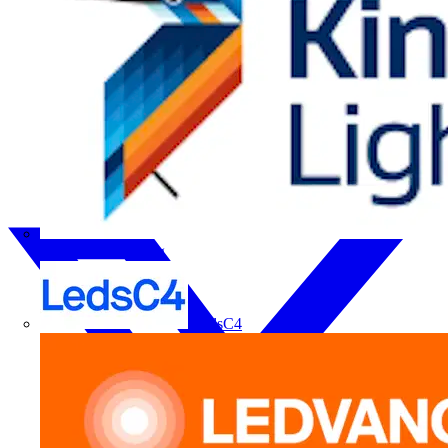
Kingfisher Lighting
LedsC4