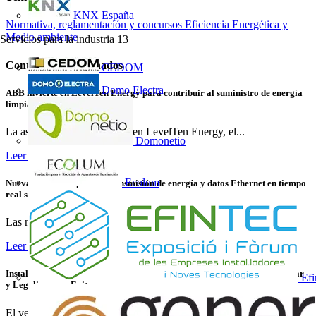
KNX España
Normativa, reglamentación y concursos
Eficiencia Energética y
Medio ambiente
Servicios para la industria
13
Contenidos relacionados
CEDOM
Domo Electra
ABB invierte en LevelTen Energy para contribuir al suministro de energía
limpia
La asociación y la inversión en LevelTen Energy, el...
Domonetio
Leer más
Ecolum
Nuevas variantes para la transmisión de energía y datos Ethernet en tiempo
real sin contacto
Las nuevas variantes de los acopladores NearFi de...
Leer más
Instalaciones de Recarga para Vehículo Eléctrico: Cómo Instalar, Verificar
Efi
y Legalizar con Éxito
El vehículo eléctrico ya no es una tendencia emergente: es...