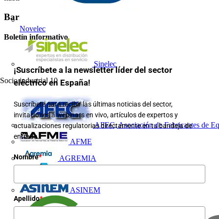
Barra lateral
Novelec
Boletín informativo
Sinelec
¡Suscríbete a la newsletter líder del sector
Socio industrial
10
eléctrico en España!
Suscríbete para recibir las últimas noticias del sector,
invitaciones a webinars en vivo, artículos de expertos y
AFEC, Asociación de Fabricantes de Eq
actualizaciones regulatorias directamente en tu bandeja de
entrada.
AFME
Nombre
*
AGREMIA
ASINEM
Apellido
*