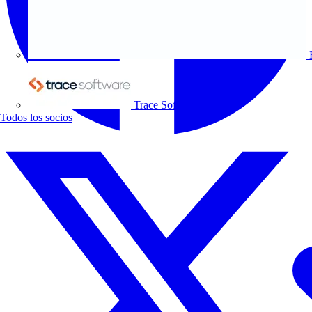
Trace Software
Todos los socios