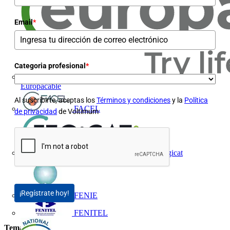
Email
*
Categoria profesional
*
Europacable
Al suscribirte, aceptas los
Términos y condiciones
y la
Política
FACEL
de privacidad
de Voltimum
Fegicat
¡Regístrate hoy!
FENIE
FENITEL
Temas