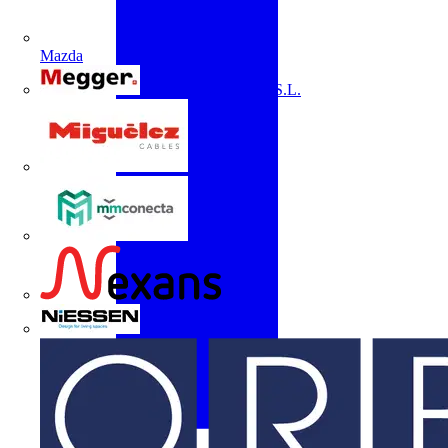
Mazda
Megger Instruments S.L.
Miguélez
mmconecta
Nexans
Niessen