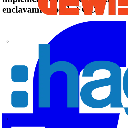
enclavamientos de FGC
Hager