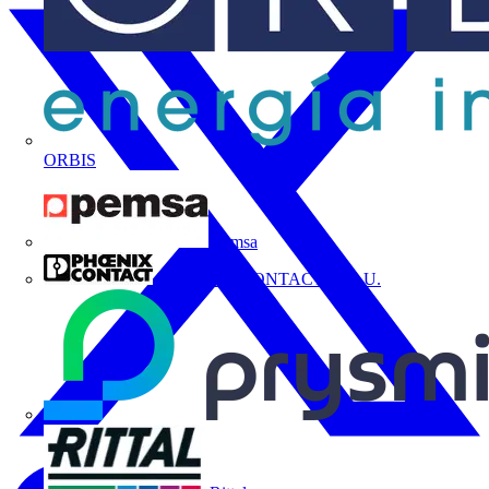
ORBIS
Pemsa
PHOENIX CONTACT, S.A.U.