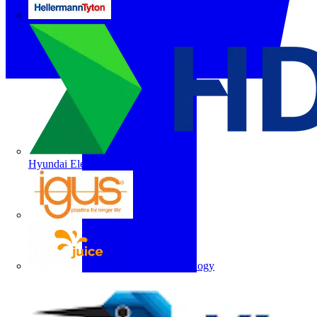
HellermannTyton
Hyundai Electric
igus
Juice Technology