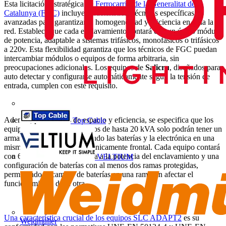
Esta licitación estratégica de
Ferrocarrils de la Generalitat de
Catalunya (FGC)
incluye características técnicas específicas y
avanzadas para garantizar la homogeneidad y eficiencia en toda la
red. Establece que cada enclavamiento contará con un único módulo
de potencia, adaptable a sistemas trifásicos, monofásicos o trifásicos
a 220v. Esta flexibilidad garantiza que los técnicos de FGC puedan
intercambiar módulos o equipos de forma arbitraria, sin
preocupaciones adicionales. Los equipos de
Salicru
, diseñados para
auto detectar y configurarse automáticamente según la tensión de
entrada, cumplen con este requisito.
Además, por razones de espacio y eficiencia, se especifica que los
Top Cable
equipos en los enclavamientos de hasta 20 kVA solo podrán tener un
armario de potencia, integrando las baterías y la electrónica en una
misma unidad, y de acceso únicamente frontal. Cada equipo contará
con 60 minutos de autonomía a la potencia del enclavamiento y una
VELTIUM
configuración de baterías con al menos dos ramas protegidas,
permitiendo el cambio de baterías en una rama sin afectar el
funcionamiento de la otra.
Una característica crucial de los equipos SLC ADAPT2
es su
Weidmüller