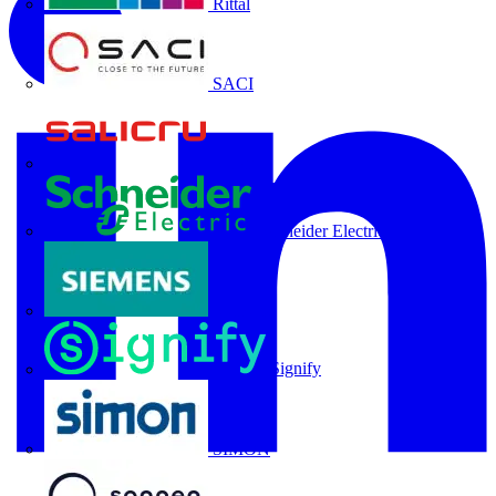
Rittal
SACI
Salicru
Schneider Electric
Siemens
Signify
SIMON