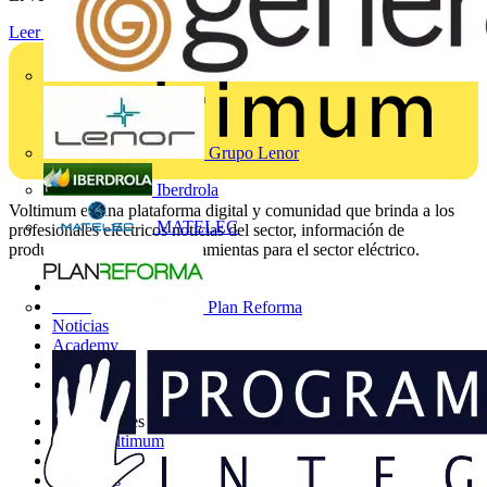
Leer más
Grupo Lenor
Iberdrola
Voltimum es una plataforma digital y comunidad que brinda a los
MATELEC
profesionales eléctricos noticias del sector, información de
productos, formación y herramientas para el sector eléctrico.
Mapa del sitio
Inicio
Plan Reforma
Noticias
Academy
Productos
Socios
Otros enlaces
Sobre Voltimum
Contacto
Catálogos