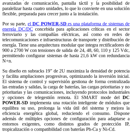
avanzadas de comunicación, pantalla táctil y la posibilidad de
paralelizar hasta cuatro unidades, lo que lo convierte en una solución
flexible, preparada para crecer junto a la instalación.
Por su parte,
el
DC POWER-SD
es una plataforma de sistemas de
energía DC/DC
concebida para aplicaciones críticas en el sector
ferroviario y las compañías eléctricas, así como en redes de
telecomunicaciones e infraestructuras de transporte y distribución de
energía. Tiene una arquitectura modular que integra rectificadores de
900 a 2700 W con tensiones de salida de 24, 48, 60, 110 y 125 Vdc,
permitiendo configurar sistemas de hasta 21,6 kW con redundancia
N+n.
Su diseño en subracks 19” de 2U maximiza la densidad de potencia
y facilita ampliaciones progresivas, optimizando la inversión inicial.
El sistema de control y supervisión gestiona de forma centralizada
las entradas y salidas, la carga de baterías, las cargas prioritarias y no
prioritarias y las comunicaciones, incluyendo protocolos industriales
y opciones de telegestión remota. El SMART mode del
DC
POWER-SD
implementa una rotación inteligente de módulos que
equilibra su uso, prolonga la vida útil del sistema y mejora la
eficiencia energética global, reduciendo el consumo. Dispone
además de múltiples opciones de configuración para adaptarse a
entornos exigentes, como distintos grados de protección IP,
tropicalización o compatibilidad con baterías Pb-Ca y Ni-Cd.