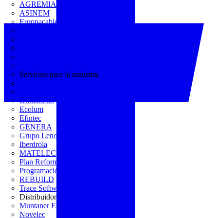
AGREMIA
ASINEM
Europacable
FACEL
Fegicat
FENIE
FENITEL
KNX España
Servicios para la industria
CEDOM
Domo Electra
Domonetio
Ecolum
Efintec
GENERA
Grupo Lenor
Iberdrola
MATELEC
Plan Reforma
Programación Integral
REBUILD
Trace Software
Distribuidor
Muntaner Electro
Novelec