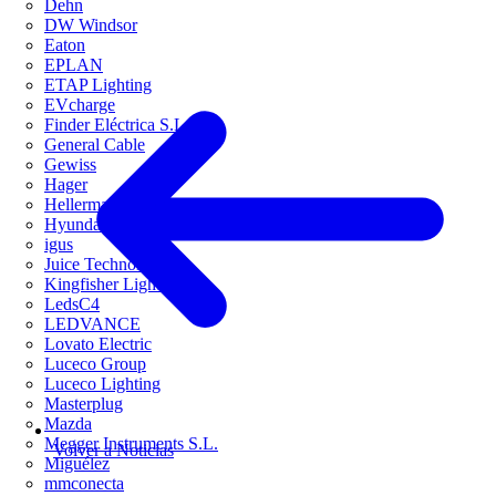
Dehn
DW Windsor
Eaton
EPLAN
ETAP Lighting
EVcharge
Finder Eléctrica S.L.U
General Cable
Gewiss
Hager
HellermannTyton
Hyundai Electric
igus
Juice Technology
Kingfisher Lighting
LedsC4
LEDVANCE
Lovato Electric
Luceco Group
Luceco Lighting
Masterplug
Mazda
Megger Instruments S.L.
Volver a Noticias
Miguélez
mmconecta