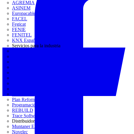
AGREMIA
ASINEM
Europacable
FACEL
Fegicat
FENIE
FENITEL
KNX España
Servicios para la industria
CEDOM
Domo Electra
Domonetio
Ecolum
Efintec
GENERA
Grupo Lenor
Iberdrola
MATELEC
Plan Reforma
Programación Integral
REBUILD
Trace Software
Distribuidor
Muntaner Electro
Novelec