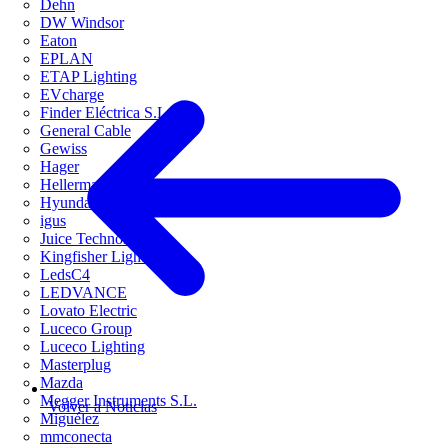
Dehn
DW Windsor
Eaton
EPLAN
ETAP Lighting
EVcharge
Finder Eléctrica S.L.U
General Cable
Gewiss
Hager
HellermannTyton
Hyundai Electric
igus
Juice Technology
Kingfisher Lighting
LedsC4
LEDVANCE
Lovato Electric
Luceco Group
Luceco Lighting
Masterplug
Mazda
Megger Instruments S.L.
Volver a Noticias
Miguélez
mmconecta