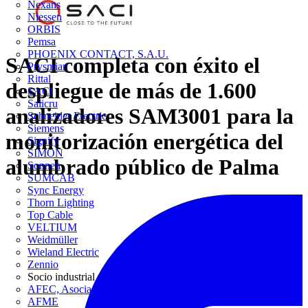
Nexans
Niessen
ORBIS
Pemsa
PHOENIX CONTACT, S.A.U.
SACI completa con éxito el
Prysmian
Rittal
despliegue de más de 1.600
SACI
Salicru
analizadores SAM3001 para la
Schneider Electric
Siemens
monitorización energética del
Signify
SIMON
alumbrado público de Palma
Sonnen
SUMCAB
Sync Energy
Thorn Lighting
Top Cable
VELTIUM
Weidmüller
Wieland Electric
Zennio
Socio industrial
AFEC, Asociación de Fabricantes de Equipos de Climatización
AFME