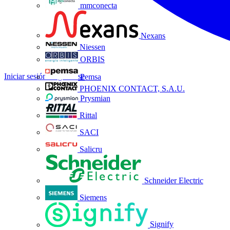
mmconecta
Nexans
Niessen
ORBIS
Iniciar sesión
Registrarse
Pemsa
PHOENIX CONTACT, S.A.U.
Prysmian
Rittal
SACI
Salicru
Schneider Electric
Siemens
Signify