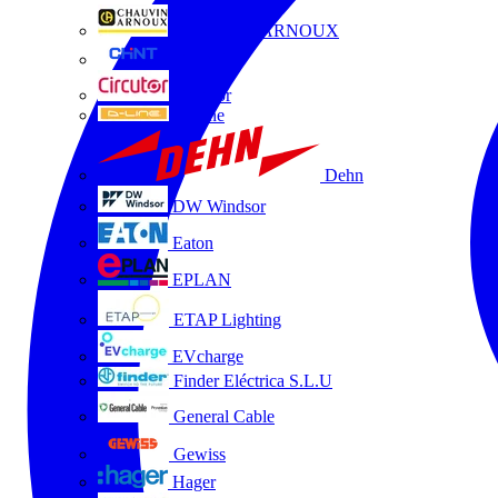
CHAUVIN ARNOUX
CHINT
Circutor
D-Line
Dehn
DW Windsor
Eaton
EPLAN
ETAP Lighting
EVcharge
Finder Eléctrica S.L.U
General Cable
Gewiss
Hager