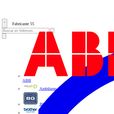
Fabricante
55
ABB
Ambilamp
BG Electrical
Brother