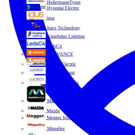
HellermannTyton
Hyundai Electric
igus
Juice Technology
Kingfisher Lighting
LedsC4
LEDVANCE
Lovato Electric
Luceco Group
Luceco Lighting
Masterplug
Mazda
Megger Instruments S.L.
Miguélez