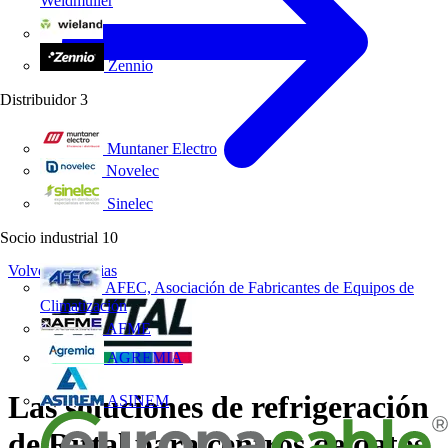
Weidmüller
Wieland Electric
Zennio
Distribuidor
3
Muntaner Electro
Novelec
Sinelec
Socio industrial
10
Volver a Noticias
AFEC, Asociación de Fabricantes de Equipos de
Climatización
AFME
AGREMIA
Las soluciones de refrigeración
ASINEM
de Rittal para centros de datos,