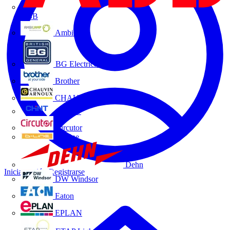
ABB
Ambilamp
BG Electrical
Brother
CHAUVIN ARNOUX
CHINT
Circutor
D-Line
Dehn
Iniciar sesión
Registrarse
DW Windsor
Eaton
EPLAN