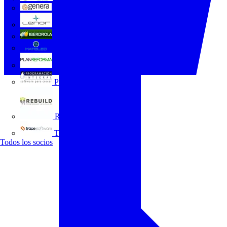
GENERA
Grupo Lenor
Iberdrola
MATELEC
Plan Reforma
Programación Integral
REBUILD
Trace Software
Todos los socios