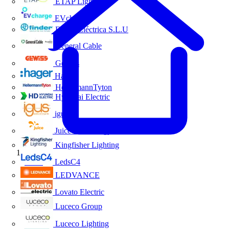
ETAP Lighting
EVcharge
Finder Eléctrica S.L.U
General Cable
Gewiss
Hager
HellermannTyton
Hyundai Electric
igus
Juice Technology
Kingfisher Lighting
Inicio
LedsC4
LEDVANCE
Lovato Electric
Luceco Group
Luceco Lighting