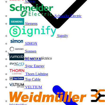
Salicru
Schneider Electric
Siemens
Signify
SIMON
Sonnen
Noticias del sector eléctrico
SUMCAB
Sync Energy
Thorn Lighting
Top Cable
VELTIUM