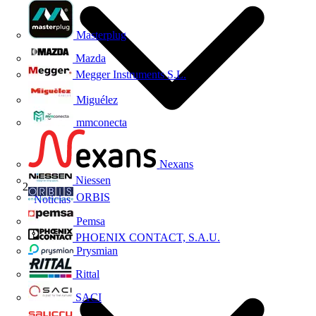
Masterplug
Mazda
Megger Instruments S.L.
Miguélez
mmconecta
Nexans
Niessen
ORBIS
Noticias
Pemsa
PHOENIX CONTACT, S.A.U.
Prysmian
Rittal
SACI