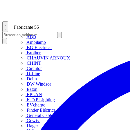
Fabricante
55
ABB
Ambilamp
BG Electrical
Brother
CHAUVIN ARNOUX
CHINT
Circutor
D-Line
Dehn
DW Windsor
Eaton
EPLAN
ETAP Lighting
EVcharge
Finder Eléctrica S.L.U
General Cable
Gewiss
Hager