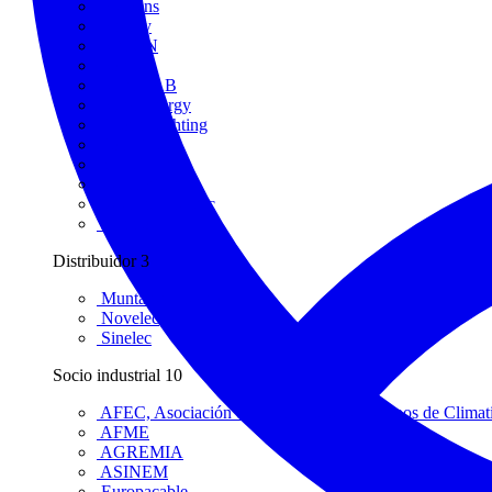
Siemens
Signify
SIMON
Sonnen
SUMCAB
Sync Energy
Thorn Lighting
Top Cable
VELTIUM
Weidmüller
Wieland Electric
Zennio
Distribuidor
3
Muntaner Electro
Novelec
Sinelec
Socio industrial
10
AFEC, Asociación de Fabricantes de Equipos de Climat
AFME
AGREMIA
ASINEM
Europacable