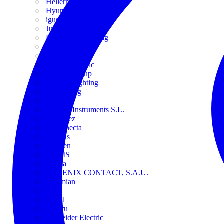
HellermannTyton
Hyundai Electric
igus
Juice Technology
Kingfisher Lighting
LedsC4
LEDVANCE
Lovato Electric
Luceco Group
Luceco Lighting
Masterplug
Mazda
Megger Instruments S.L.
Miguélez
mmconecta
Nexans
Niessen
ORBIS
Pemsa
PHOENIX CONTACT, S.A.U.
Prysmian
Rittal
SACI
Salicru
Schneider Electric