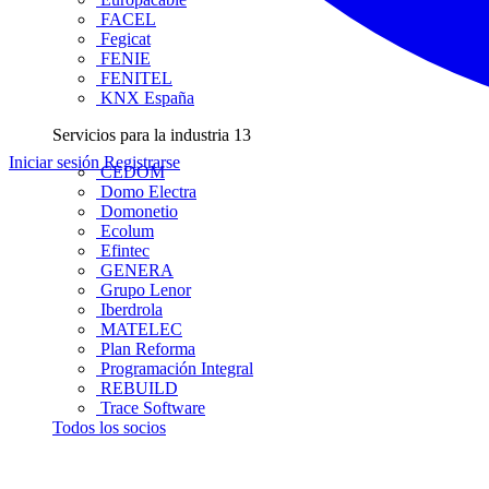
FACEL
Fegicat
FENIE
FENITEL
KNX España
Servicios para la industria
13
Iniciar sesión
Registrarse
CEDOM
Domo Electra
Domonetio
Ecolum
Efintec
GENERA
Grupo Lenor
Iberdrola
MATELEC
Plan Reforma
Programación Integral
REBUILD
Trace Software
Todos los socios