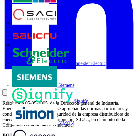
Rittal
SACI
Salicru
Schneider Electric
Siemens
Signify
Resolución 05-05-2005, de la Dirección general de Industria,
Energía y Minas, por la que se aprueban las normas particulares y
condiciones técnicas y de seguridad de la empresa distribuidora de
energía eléctrica Endesa Distribución, S.L.U., en el ámbito de la
SIMON
Comunidad Autónoma de Andalucía.
BOJA.Nº 109