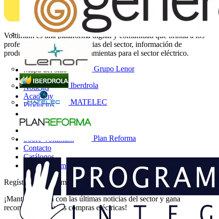
Voltimum es una plataforma digital y comunidad que brinda a los
profesionales eléctricos noticias del sector, información de
productos, formación y herramientas para el sector eléctrico.
Grupo Lenor
Mapa del sitio
Inicio
Iberdrola
Noticias
Academy
MATELEC
Productos
Socios
Otros enlaces
Plan Reforma
Sobre Voltimum
Contacto
Catálogos
Grupo Voltimum
Regístrate en Voltimum
¡Mantente al día con las últimas noticias del sector y gana
recompensas por tus compras eléctricas!