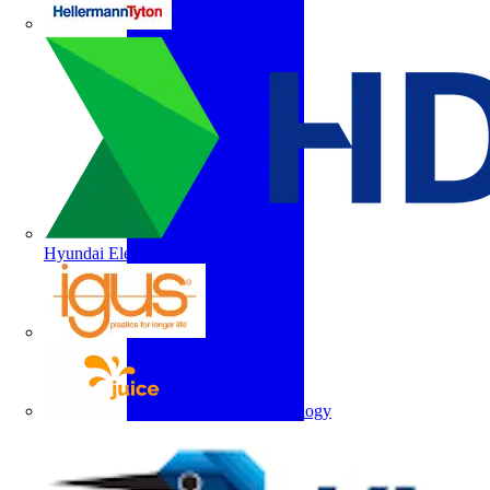
HellermannTyton
Hyundai Electric
igus
Juice Technology