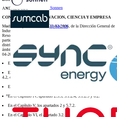
Sonnen
ANDALUCIA
CONSEJERIA DE INNOVACION, CIENCIA Y EMPRESA
Modificado por: Resolución 23-03-2006, de la Dirección General de
SUMCAB
Industria, Energía y Minas, de corrección de errores y erratas de la
Resolución 05-05-2005, por la que se aprueban las normas
particulares y condiciones técnicas y de seguridad de la empresa
distribuidora de energía eléctrica, Endesa Distribución, SLU, en el
ámbito de la Comunidad Autónoma de Andalucía (BOJA.Nº 72. 18-
04-2006). Corrige errores en los siguientes apartados:
En el Capítulo I, los apartados 5.1.1.4 y 6.
En el Capítulo II, los apartados 2.2.1, 2.2.3, 3.3.2.1, 3.3.2.2, 4.1,
4.2, 4.3.2, 5.1, 5.4, 6.2, 6.3, 7.1, 7.3, 8.1, 8.2 y 9
En el Capítulo III, los apartados 3.3.2.2.
En el Capítulo IV, apartado 2.3.5, 3.1.2.4, 3.1.2.5 y 6.2.
En el Capítulo V, los apartados 2 y 5.7.2.
En el Capítulo VI, el apartado 3.2.