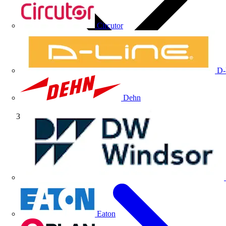
Circutor
D-
Dehn
Reglamentación
Eaton