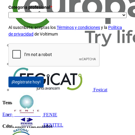
Categoria profesional
*
Al suscribirte, aceptas los
Términos y condiciones
y la
Política
de privacidad
de Voltimum
Europacable
FACEL
¡Regístrate hoy!
Fegicat
Temas
Energías renovables
FENIE
FENITEL
Contenidos relacionados