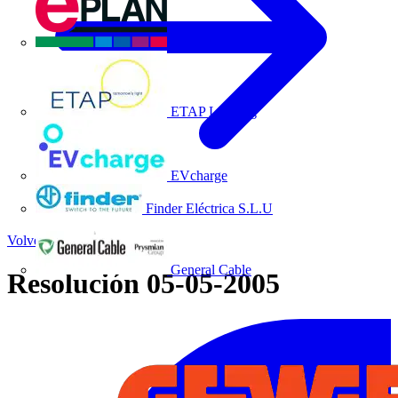
EPLAN
ETAP Lighting
EVcharge
Finder Eléctrica S.L.U
Volver a Noticias
General Cable
Resolución 05-05-2005