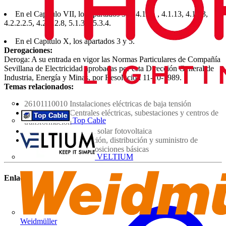
En el Capítulo VII, los apartados 3.2, 4.1.11 , 4.1.13, 4.1.13,
4.2.2.2.5, 4.2.2.2.8, 5.1.3 y 5.3.4.
En el Capítulo X, los apartados 3 y 5.
Derogaciones:
Deroga: A su entrada en vigor las Normas Particulares de Compañía
Sevillana de Electricidad aprobadas por esta Dirección General de
Industria, Energía y Minas, por Resolución 11-10-1989.
Temas relacionados:
26101110010 Instalaciones eléctricas de baja tensión
26301110015 Centrales eléctricas, subestaciones y centros de
Top Cable
transformación
53308032300 Energía solar fotovoltaica
43001110017 Producción, distribución y suministro de
energía eléctrica. Disposiciones básicas
VELTIUM
Enlaces
Weidmüller