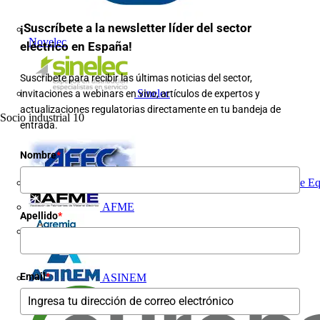
¡Suscríbete a la newsletter líder del sector
Novelec
eléctrico en España!
Suscríbete para recibir las últimas noticias del sector,
Sinelec
invitaciones a webinars en vivo, artículos de expertos y
actualizaciones regulatorias directamente en tu bandeja de
Socio industrial
10
entrada.
Nombre
*
AFEC, Asociación de Fabricantes de Eq
AFME
Apellido
*
AGREMIA
Email
*
ASINEM