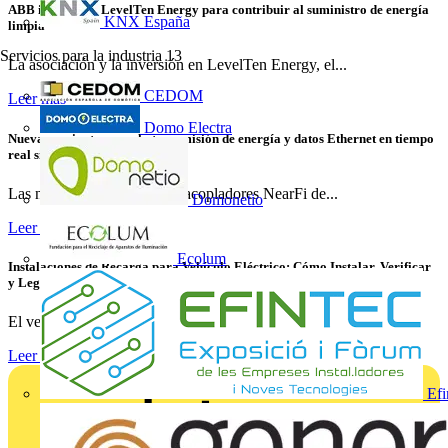
ABB invierte en LevelTen Energy para contribuir al suministro de energía
KNX España
limpia
Servicios para la industria
13
La asociación y la inversión en LevelTen Energy, el...
CEDOM
Leer más
Domo Electra
Nuevas variantes para la transmisión de energía y datos Ethernet en tiempo
real sin contacto
Las nuevas variantes de los acopladores NearFi de...
Domonetio
Leer más
Ecolum
Instalaciones de Recarga para Vehículo Eléctrico: Cómo Instalar, Verificar
y Legalizar con Éxito
El vehículo eléctrico ya no es una tendencia emergente: es...
Leer más
Efi