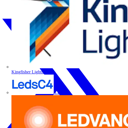
Kingfisher Lighting
LedsC4