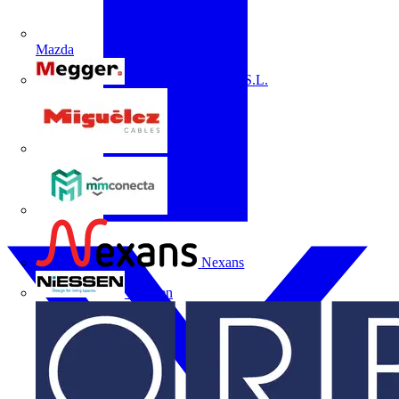
Mazda
Megger Instruments S.L.
Miguélez
mmconecta
Nexans
Niessen