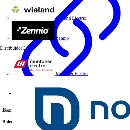
Wieland Electric
Zennio
Distribuidor
3
Muntaner Electro
BOJA.Nº 109 ( 8,15 Mb)
Barra lateral
Boletín informativo