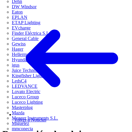
Dehn
DW Windsor
Eaton
EPLAN
ETAP Lighting
EVcharge
Finder Eléctrica S.L.U
General Cable
Gewiss
Hager
HellermannTyton
Hyundai Electric
igus
Juice Technology
Kingfisher Lighting
LedsC4
LEDVANCE
Lovato Electric
Luceco Group
Luceco Lighting
Masterplug
Mazda
Megger Instruments S.L.
Volver a Noticias
Miguélez
mmconecta