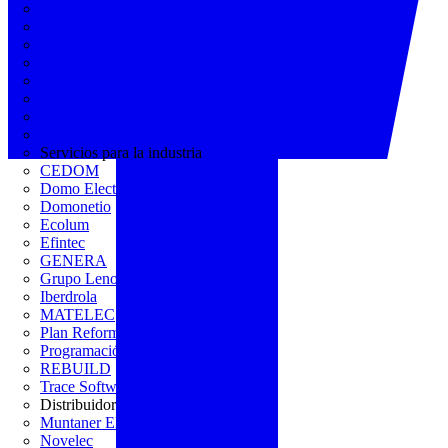
AGREMIA
ASINEM
Europacable
FACEL
Fegicat
FENIE
FENITEL
KNX España
Servicios para la industria
CEDOM
Domo Electra
Domonetio
Ecolum
Efintec
GENERA
Grupo Lenor
Iberdrola
MATELEC
Plan Reforma
Programación Integral
REBUILD
Trace Software
Distribuidor
Muntaner Electro
Novelec