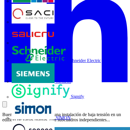
Rittal
SACI
Salicru
Schneider Electric
Siemens
Signify
Buenos días a todos: Tengo una instalación de baja tensión en un
SIMON
edificio de varias plantas, con subcuadros independientes...