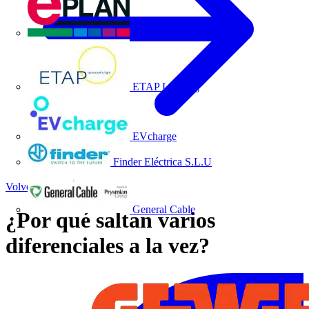
EPLAN
ETAP Lighting
EVcharge
Finder Eléctrica S.L.U
Volver a Noticias
General Cable
¿Por qué saltan varios
diferenciales a la vez?