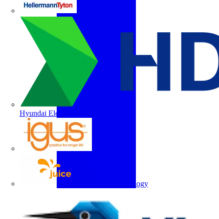
HellermannTyton
Hyundai Electric
igus
Juice Technology