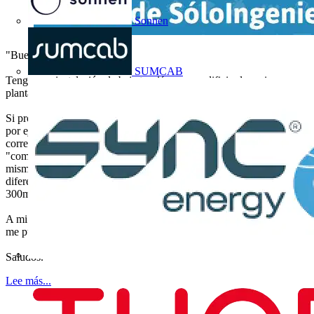
Sonnen
"Buenos días a todos:
SUMCAB
Tengo una instalación de baja tensión en un edificio de varias
plantas, con subcuadros independientes.
Si provocamos a propósito una fuga en un circuito dependiente de,
por ejemplo, el subcuadro de la planta 4, salta el diferencial
correspondiente, aparte de dos o tres diferenciales mas, repartidos
"como Dios les dió a entender" en otros subcuadros, tanto de la
misma planta como de plantas y subcuadros distintos. Los
diferenciales que saltan son MerlinGerin, normales, SI, de 30mA, de
300mA... Vamos, que yo no le veo un "patrón".
A mi no se me ocurre un motivo racional para esto, a ver si alguien
me puede guiar un poco.
Saludos."
Lee más...