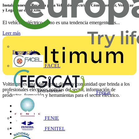
Instalaciones de Recarga para Vehículo Eléctrico: Cómo Instalar, Verificar
y Legalizar con Éxito
El vehículo eléctrico ya no es una tendencia emergente: es...
Leer más
Europacable
FACEL
Voltimum es una plataforma digital y comunidad que brinda a los
profesionales eléctricos noticias del sector, información de
Fegicat
productos, formación y herramientas para el sector eléctrico.
Mapa del sitio
Inicio
Noticias
FENIE
Academy
Productos
FENITEL
Socios