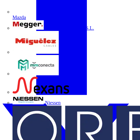
Mazda
Megger Instruments S.L.
Miguélez
mmconecta
Nexans
Niessen