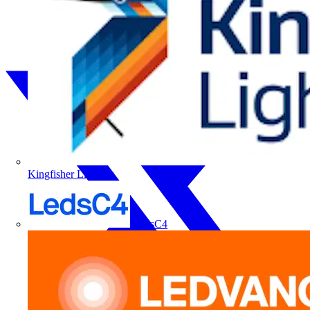
Kingfisher Lighting
LedsC4