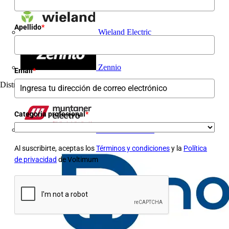
Apellido
*
Wieland Electric
Zennio
Email
*
Distribuidor
3
Categoria profesional
*
Muntaner Electro
Al suscribirte, aceptas los
Términos y condiciones
y la
Política
de privacidad
de Voltimum