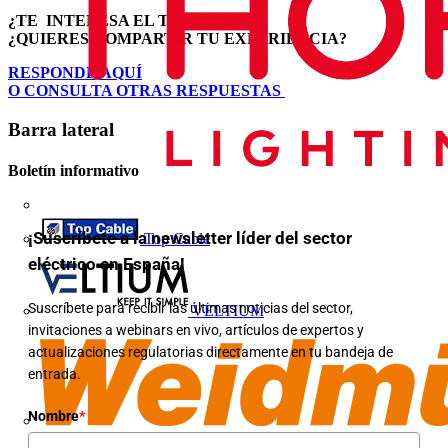
¿TE INTERESA EL TEMA?
¿QUIERES COMPARTIR TU EXPERIENCIA?
RESPONDE AQUÍ
O CONSULTA OTRAS RESPUESTAS
Barra lateral
Boletín informativo
¡Suscríbete a la newsletter líder del sector
Top Cable
eléctrico en España!
Suscríbete para recibir las últimas noticias del sector,
VELTIUM
invitaciones a webinars en vivo, artículos de expertos y
actualizaciones regulatorias directamente en tu bandeja de
entrada.
Nombre
*
Weidmüller