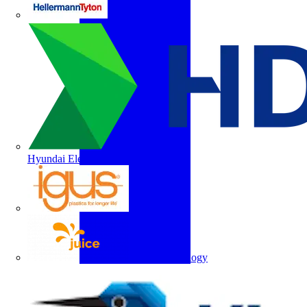
HellermannTyton
Hyundai Electric
igus
Juice Technology