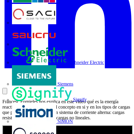
Rittal
SACI
Salicru
Schneider Electric
Siemens
Signify
Francesc Fornieles nos explica en este vídeo qué es la energía
reactiva, profundizando en el concepto en si y en los tipos de cargas
que pueden presentarse en un sistema de corriente alterna: cargas
resistivas, cargas reactivas y cargas no lineales.
SIMON