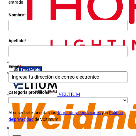
entrada.
Nombre
*
Apellido
*
Email
*
Top Cable
Categoria profesional
*
VELTIUM
Al suscribirte, aceptas los
Términos y condiciones
y la
Política
de privacidad
de Voltimum
Weidmüller