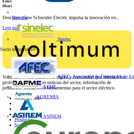
Entrevista con Luis Catalán, Business Development Director Home &
Distribution de Schneider Electric
Descubre cómo Schneider Electric impulsa la innovación en...
Novelec
Leer más
Sinelec
Socio industrial
10
AFEC, Asociación de Fabricantes de Eq
Voltimum es una plataforma digital y comunidad que brinda a los
profesionales eléctricos noticias del sector, información de
AFME
productos, formación y herramientas para el sector eléctrico.
AGREMIA
Mapa del sitio
Inicio
Noticias
Academy
ASINEM
Productos
Socios