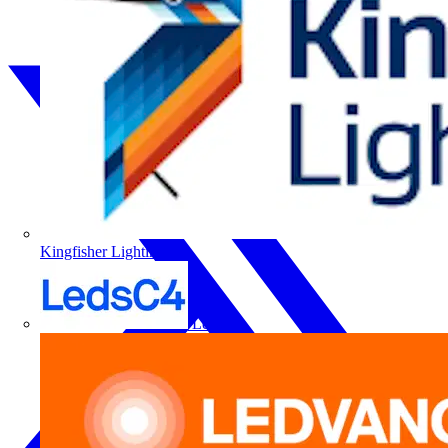
Kingfisher Lighting
LedsC4