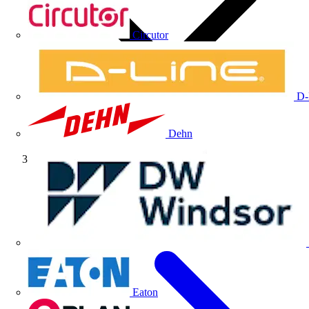
Circutor
D-
Dehn
Volti TV
Eaton