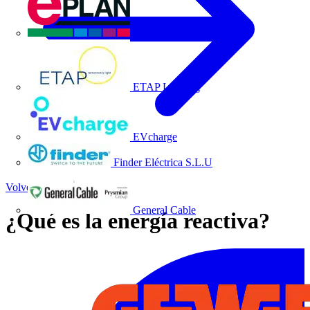
EPLAN
ETAP Lighting
EVcharge
Finder Eléctrica S.L.U
Volver a Noticias
General Cable
¿Qué es la energía reactiva?