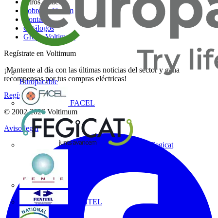
Otros enlaces
Sobre Voltimum
Contacto
Catálogos
Grupo Voltimum
Regístrate en Voltimum
¡Mantente al día con las últimas noticias del sector y gana
recompensas por tus compras eléctricas!
Europacable
Regístrate aquí
FACEL
© 2002-
2026
Voltimum
Aviso legal
Fegicat
FENIE
FENITEL