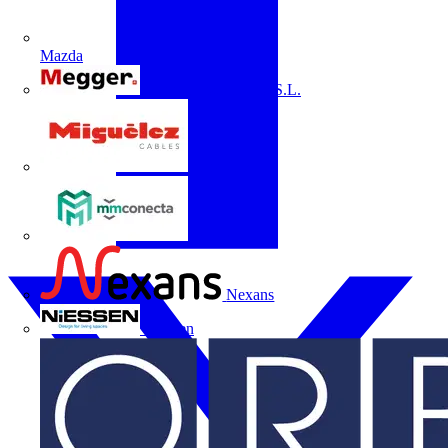
Mazda
Megger Instruments S.L.
Miguélez
mmconecta
Nexans
Niessen