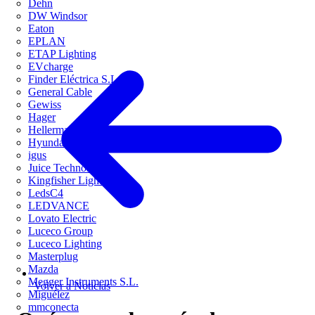
Dehn
DW Windsor
Eaton
EPLAN
ETAP Lighting
EVcharge
Finder Eléctrica S.L.U
General Cable
Gewiss
Hager
HellermannTyton
Hyundai Electric
igus
Juice Technology
Kingfisher Lighting
LedsC4
LEDVANCE
Lovato Electric
Luceco Group
Luceco Lighting
Masterplug
Mazda
Megger Instruments S.L.
Volver a Noticias
Miguélez
mmconecta