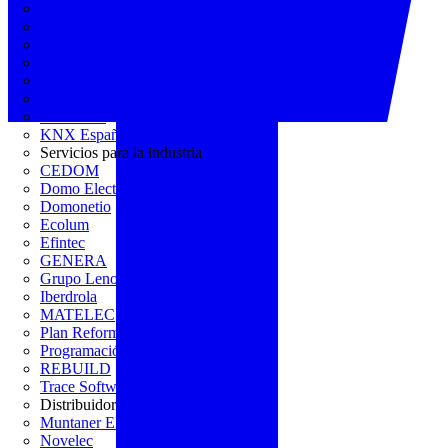
AGREMIA
ASINEM
Europacable
FACEL
Fegicat
FENIE
FENITEL
KNX España
Servicios para la industria
CEDOM
Domo Electra
Domonetio
Ecolum
Efintec
GENERA
Grupo Lenor
Iberdrola
MATELEC
Plan Reforma
Programación Integral
REBUILD
Trace Software
Distribuidor
Muntaner Electro
Novelec