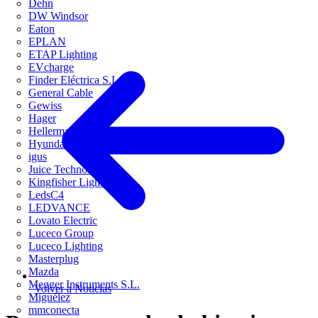
Dehn
DW Windsor
Eaton
EPLAN
ETAP Lighting
EVcharge
Finder Eléctrica S.L.U
General Cable
Gewiss
Hager
HellermannTyton
Hyundai Electric
igus
Juice Technology
Kingfisher Lighting
LedsC4
LEDVANCE
Lovato Electric
Luceco Group
Luceco Lighting
Masterplug
Mazda
Megger Instruments S.L.
Volver a Noticias
Miguélez
mmconecta