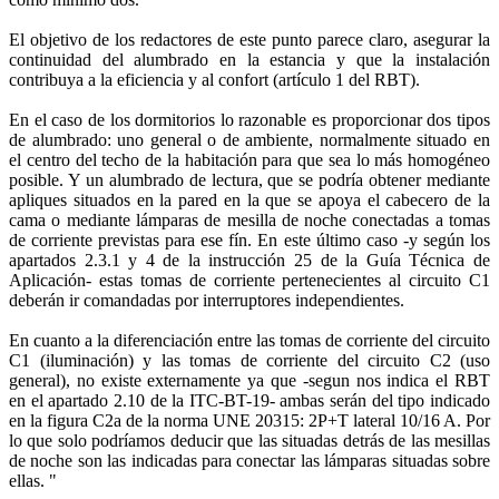
El objetivo de los redactores de este punto parece claro, asegurar la
continuidad del alumbrado en la estancia y que la instalación
contribuya a la eficiencia y al confort (artículo 1 del RBT).
En el caso de los dormitorios lo razonable es proporcionar dos tipos
de alumbrado: uno general o de ambiente, normalmente situado en
el centro del techo de la habitación para que sea lo más homogéneo
posible. Y un alumbrado de lectura, que se podría obtener mediante
apliques situados en la pared en la que se apoya el cabecero de la
cama o mediante lámparas de mesilla de noche conectadas a tomas
de corriente previstas para ese fín. En este último caso -y según los
apartados 2.3.1 y 4 de la instrucción 25 de la Guía Técnica de
Aplicación- estas tomas de corriente pertenecientes al circuito C1
deberán ir comandadas por interruptores independientes.
En cuanto a la diferenciación entre las tomas de corriente del circuito
C1 (iluminación) y las tomas de corriente del circuito C2 (uso
general), no existe externamente ya que -segun nos indica el RBT
en el apartado 2.10 de la ITC-BT-19- ambas serán del tipo indicado
en la figura C2a de la norma UNE 20315: 2P+T lateral 10/16 A. Por
lo que solo podríamos deducir que las situadas detrás de las mesillas
de noche son las indicadas para conectar las lámparas situadas sobre
ellas. "