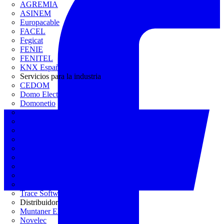
AGREMIA
ASINEM
Europacable
FACEL
Fegicat
FENIE
FENITEL
KNX España
Servicios para la industria
CEDOM
Domo Electra
Domonetio
Ecolum
Efintec
GENERA
Grupo Lenor
Iberdrola
MATELEC
Plan Reforma
Programación Integral
REBUILD
Trace Software
Distribuidor
Muntaner Electro
Novelec