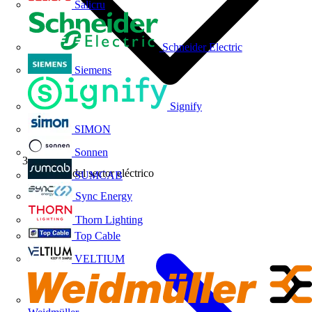
Salicru
Schneider Electric
Siemens
Signify
SIMON
Sonnen
Noticias del sector eléctrico
SUMCAB
Sync Energy
Thorn Lighting
Top Cable
VELTIUM