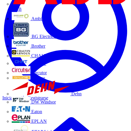
ABB
Ambilamp
BG Electrical
Brother
CHAUVIN ARNOUX
CHINT
Circutor
D-Line
Dehn
Iniciar sesión
Registrarse
DW Windsor
Eaton
EPLAN