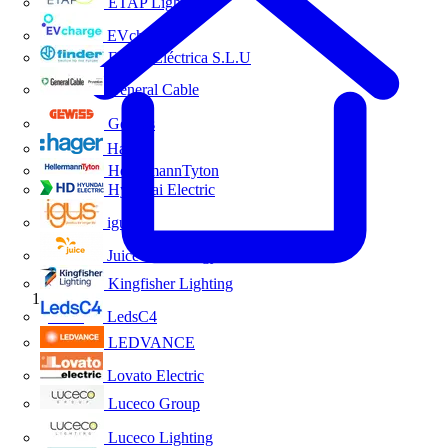
ETAP Lighting
EVcharge
Finder Eléctrica S.L.U
General Cable
Gewiss
Hager
HellermannTyton
Hyundai Electric
igus
Juice Technology
Kingfisher Lighting
Inicio
LedsC4
LEDVANCE
Lovato Electric
Luceco Group
Luceco Lighting