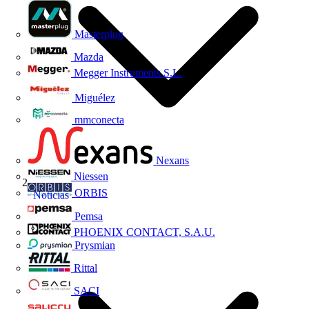
Masterplug
Mazda
Megger Instruments S.L.
Miguélez
mmconecta
Nexans
Niessen
ORBIS
Noticias
Pemsa
PHOENIX CONTACT, S.A.U.
Prysmian
Rittal
SACI