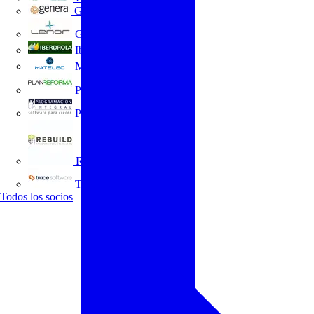
GENERA
Grupo Lenor
Iberdrola
MATELEC
Plan Reforma
Programación Integral
REBUILD
Trace Software
Todos los socios