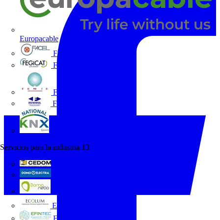
Europacable
FACEL
Fegicat
FENIE
FENITEL
KNX España
Servicios para la industria
13
CEDOM
Domo Electra
Domonetio
Ecolum
Efintec