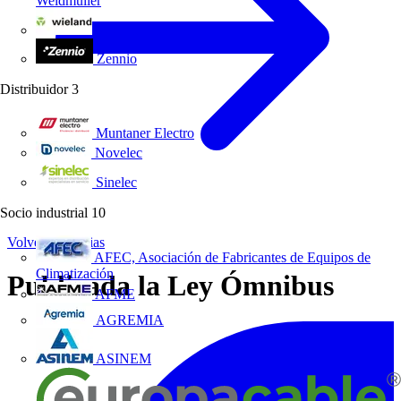
Weidmüller
Wieland Electric
Zennio
Distribuidor
3
Muntaner Electro
Novelec
Sinelec
Socio industrial
10
Volver a Noticias
AFEC, Asociación de Fabricantes de Equipos de
Climatización
Publicada la Ley Ómnibus
AFME
AGREMIA
ASINEM