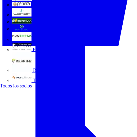
GENERA
Grupo Lenor
Iberdrola
MATELEC
Plan Reforma
Programación Integral
REBUILD
Trace Software
Todos los socios