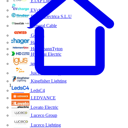
ETAP Lighting
EVcharge
Finder Eléctrica S.L.U
General Cable
Gewiss
Hager
HellermannTyton
Hyundai Electric
igus
Juice Technology
Kingfisher Lighting
Inicio
LedsC4
LEDVANCE
Lovato Electric
Luceco Group
Luceco Lighting