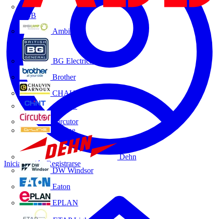
ABB
Ambilamp
BG Electrical
Brother
CHAUVIN ARNOUX
CHINT
Circutor
D-Line
Dehn
Iniciar sesión
Registrarse
DW Windsor
Eaton
EPLAN