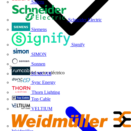
Salicru
Schneider Electric
Siemens
Signify
SIMON
Sonnen
Noticias del sector eléctrico
SUMCAB
Sync Energy
Thorn Lighting
Top Cable
VELTIUM