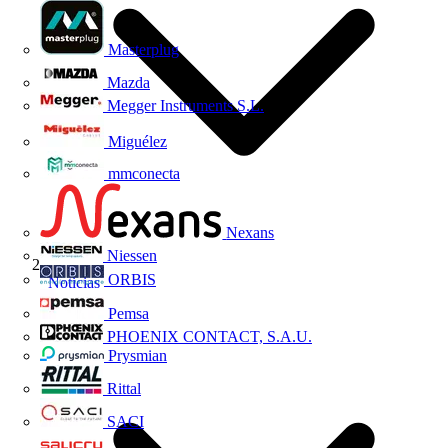
Masterplug
Mazda
Megger Instruments S.L.
Miguélez
mmconecta
Nexans
Niessen
ORBIS
Noticias
Pemsa
PHOENIX CONTACT, S.A.U.
Prysmian
Rittal
SACI