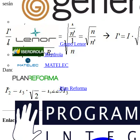
serán 2 en un caso y 3 en otro.
Grupo Lenor
Iberdrola
MATELEC
Dando valores:
Plan Reforma
Enlaces