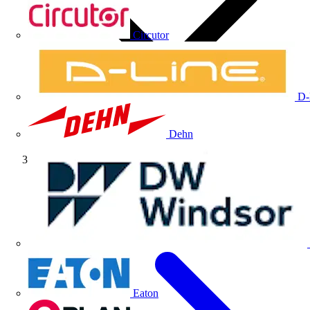
Circutor
D-
Dehn
Artículos técnicos
Eaton