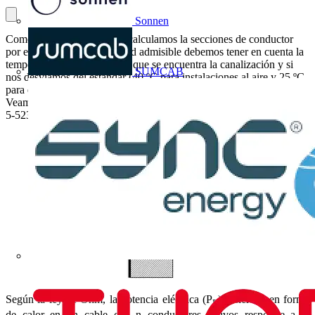
Sonnen
Como ya sabemos, cuando calculamos la secciones de conductor
por el criterio de la intensidad admisible debemos tener en cuenta la
temperatura del ambiente en que se encuentra la canalización y si
SUMCAB
nos desviamos del estándar (40 ºC para instalaciones al aire y 25 ºC
para enterradas) debemos aplicar un factor de corrección adecuado.
Veamos de dónde salen los factores que nos facilita la UNE 20460-
5-523
Según la ley de Ohm, la potencia eléctrica (P
) generada en forma
E
de calor en un cable con n conductores activos responde a la