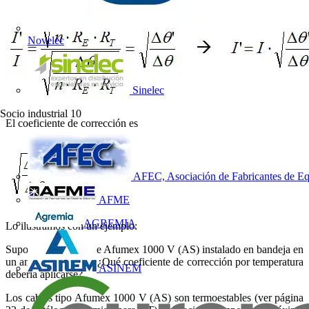
Novelec
Sinelec
Socio industrial
10
El coeficiente de corrección es
AFEC, Asociación de Fabricantes de Eq
AFME
AGREMIA
Lo ilustramos con un ejemplo:
Supongamos un cable Afumex 1000 V (AS) instalado en bandeja en
un ambiente a 50 ºC ¿Qué coeficiente de corrección por temperatura
ASINEM
debería aplicarse?
Los cables tipo Afumex 1000 V (AS) son termoestables (ver página