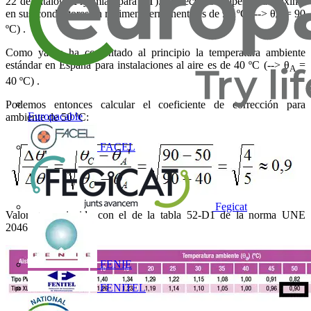
22 de catálogo Prysmian para BT). Es decir, la temperatura máxima
en sus conductores en régimen permanente es de 90 ºC (--> θ
= 90
C
ºC) .
Como ya se ha comentado al principio la temperatura ambiente
estándar en España para instalaciones al aire es de 40 ºC (--> θ
=
A
40 ºC) .
Podemos entonces calcular el coeficiente de corrección para
Europacable
ambiente de 50 ºC:
FACEL
Fegicat
Valor que coincide con el de la tabla 52-D1 de la norma UNE
20460-5-523:
FENIE
FENITEL