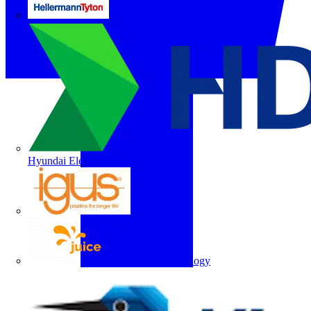
HellermannTyton
Hyundai Electric
igus
Juice Technology