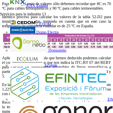
Para obtener el resto de valores sólo debemos recordar que θC es 70
KNX España
ºC para cables termoplásticos y 90 ºC para cables termoestables.
Servicios para la industria
13
Idéntico proceso para calcular los valores de la tabla 52-D2 para
instalaciones enterradas, teniendo en cuenta que en este caso la
CEDOM
temperatura de referencia estándar es de 25 ºC en España.
Domo Electra
Domonetio
Aplicando la misma fórmula que hemos deducido podemos calcular
el coeficiente de corrección que nos indica la ITC-BT 07 del REBT
Ecolum
para calcular las intensidades admisibles de líneas monofásicas a
partir de los valores de líneas trifásicas que recogen en las tablas 4 y
5.
En las notas a pie de tabla se contempla la aplicación del coeficiente
1,225 para obtener los valores de intensidad admisible para líneas
con dos conductores en lugar de 3.
Efi
Recordamos la fórmula de corrección de la intensidad por efecto de
la temperatura. En este caso tendremos los mismos términos en
numerador y denominador salvo el número de conductores que