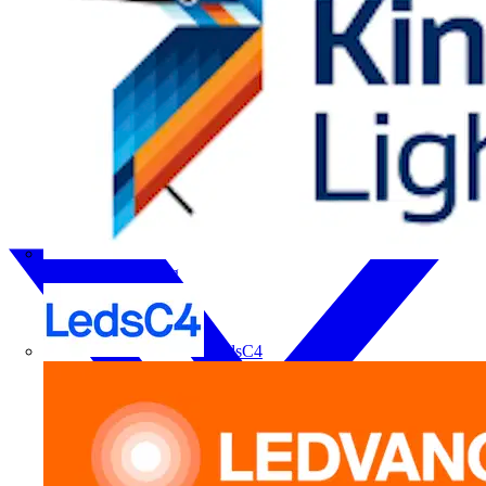
Kingfisher Lighting
LedsC4