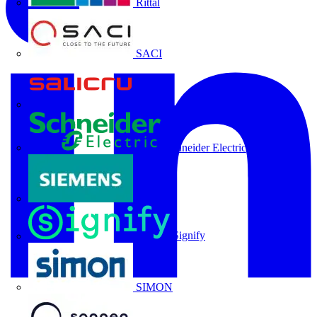
Rittal
SACI
Salicru
Schneider Electric
Siemens
Signify
SIMON