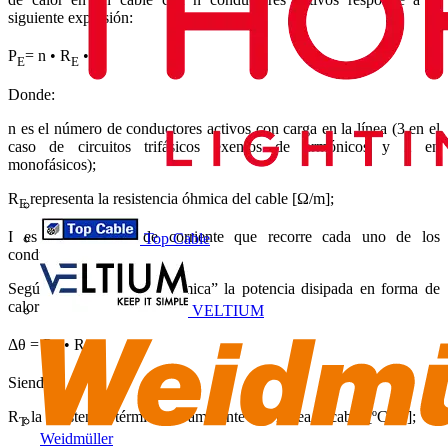
siguiente expresión:
2
P
= n • R
• I
E
E
Donde:
n es el número de conductores activos con carga en la línea (3 en el
caso de circuitos trifásicos exentos de armónicos y 2 en
monofásicos);
R
representa la resistencia óhmica del cable [Ω/m];
E
I es la intensidad de corriente que recorre cada uno de los
Top Cable
conductores [A].
Según la “ley de Ohm térmica” la potencia disipada en forma de
calor (P
) en un cable será:
VELTIUM
T
Δθ = P
• R
T
T
Siendo:
R
la resistencia térmica del ambiente que rodea al cable [ºC/W];
T
Weidmüller