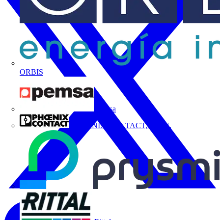
ORBIS
Pemsa
PHOENIX CONTACT, S.A.U.