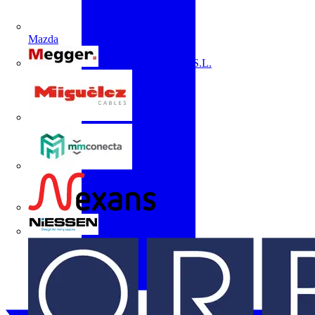
Mazda
Megger Instruments S.L.
Miguélez
mmconecta
Nexans
Niessen