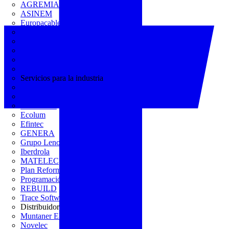
AGREMIA
ASINEM
Europacable
FACEL
Fegicat
FENIE
FENITEL
KNX España
Servicios para la industria
CEDOM
Domo Electra
Domonetio
Ecolum
Efintec
GENERA
Grupo Lenor
Iberdrola
MATELEC
Plan Reforma
Programación Integral
REBUILD
Trace Software
Distribuidor
Muntaner Electro
Novelec