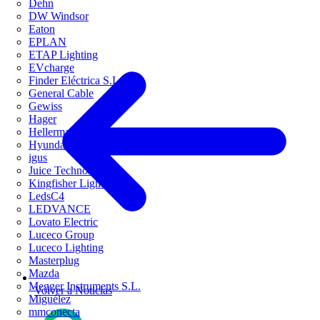
Dehn
DW Windsor
Eaton
EPLAN
ETAP Lighting
EVcharge
Finder Eléctrica S.L.U
General Cable
Gewiss
Hager
HellermannTyton
Hyundai Electric
igus
Juice Technology
Kingfisher Lighting
LedsC4
LEDVANCE
Lovato Electric
Luceco Group
Luceco Lighting
Masterplug
Mazda
Megger Instruments S.L.
Volver a Noticias
Miguélez
mmconecta