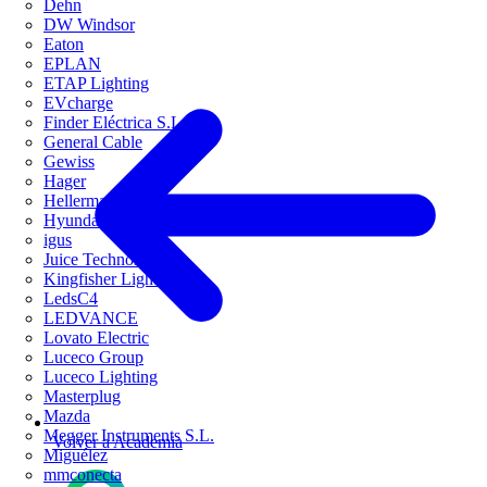
Dehn
DW Windsor
Eaton
EPLAN
ETAP Lighting
EVcharge
Finder Eléctrica S.L.U
General Cable
Gewiss
Hager
HellermannTyton
Hyundai Electric
igus
Juice Technology
Kingfisher Lighting
LedsC4
LEDVANCE
Lovato Electric
Luceco Group
Luceco Lighting
Masterplug
Mazda
Megger Instruments S.L.
Volver a Academia
Miguélez
mmconecta