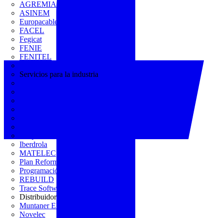
AGREMIA
ASINEM
Europacable
FACEL
Fegicat
FENIE
FENITEL
KNX España
Servicios para la industria
CEDOM
Domo Electra
Domonetio
Ecolum
Efintec
GENERA
Grupo Lenor
Iberdrola
MATELEC
Plan Reforma
Programación Integral
REBUILD
Trace Software
Distribuidor
Muntaner Electro
Novelec