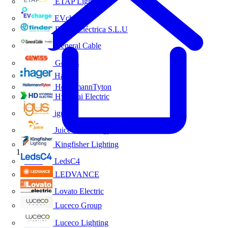
ETAP Lighting
EVcharge
Finder Eléctrica S.L.U
General Cable
Gewiss
Hager
HellermannTyton
Hyundai Electric
igus
Juice Technology
Kingfisher Lighting
Inicio
LedsC4
LEDVANCE
Lovato Electric
Luceco Group
Luceco Lighting