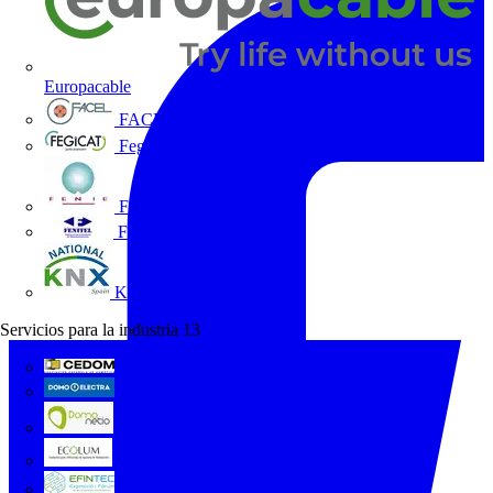
Europacable
FACEL
Fegicat
FENIE
FENITEL
KNX España
Servicios para la industria
13
CEDOM
Domo Electra
Domonetio
Ecolum
Efintec