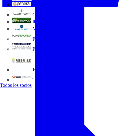
GENERA
Grupo Lenor
Iberdrola
MATELEC
Plan Reforma
Programación Integral
REBUILD
Trace Software
Todos los socios