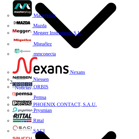
Masterplug
Mazda
Megger Instruments S.L.
Miguélez
mmconecta
Nexans
Niessen
ORBIS
Noticias
Pemsa
PHOENIX CONTACT, S.A.U.
Prysmian
Rittal
SACI