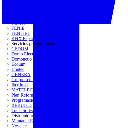
AGREMIA
ASINEM
Europacable
FACEL
Fegicat
FENIE
FENITEL
KNX España
Servicios para la industria
CEDOM
Domo Electra
Domonetio
Ecolum
Efintec
GENERA
Grupo Lenor
Iberdrola
MATELEC
Plan Reforma
Programación Integral
REBUILD
Trace Software
Distribuidor
Muntaner Electro
Novelec