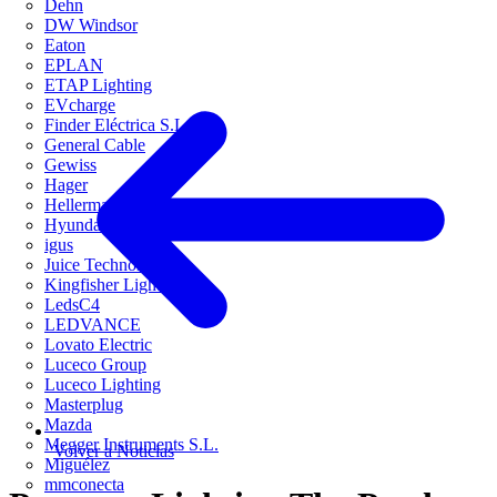
Dehn
DW Windsor
Eaton
EPLAN
ETAP Lighting
EVcharge
Finder Eléctrica S.L.U
General Cable
Gewiss
Hager
HellermannTyton
Hyundai Electric
igus
Juice Technology
Kingfisher Lighting
LedsC4
LEDVANCE
Lovato Electric
Luceco Group
Luceco Lighting
Masterplug
Mazda
Megger Instruments S.L.
Volver a Noticias
Miguélez
mmconecta