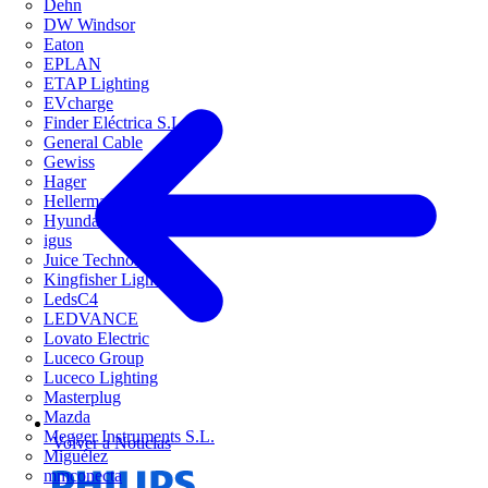
Dehn
DW Windsor
Eaton
EPLAN
ETAP Lighting
EVcharge
Finder Eléctrica S.L.U
General Cable
Gewiss
Hager
HellermannTyton
Hyundai Electric
igus
Juice Technology
Kingfisher Lighting
LedsC4
LEDVANCE
Lovato Electric
Luceco Group
Luceco Lighting
Masterplug
Mazda
Megger Instruments S.L.
Volver a Noticias
Miguélez
mmconecta