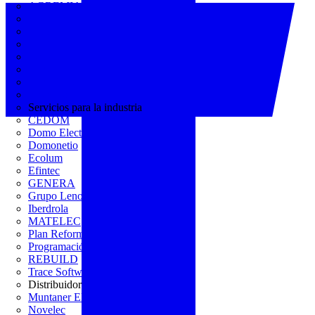
AGREMIA
ASINEM
Europacable
FACEL
Fegicat
FENIE
FENITEL
KNX España
Servicios para la industria
CEDOM
Domo Electra
Domonetio
Ecolum
Efintec
GENERA
Grupo Lenor
Iberdrola
MATELEC
Plan Reforma
Programación Integral
REBUILD
Trace Software
Distribuidor
Muntaner Electro
Novelec