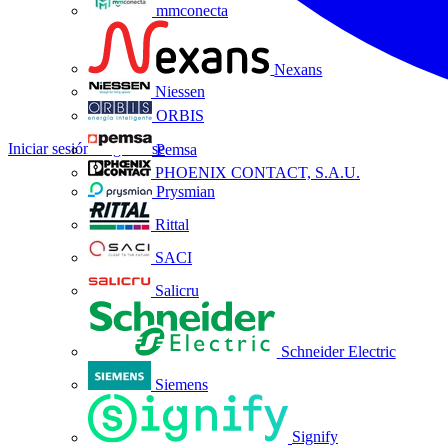
mmconecta
Nexans
Niessen
ORBIS
Iniciar sesión
Registrarse
Pemsa
PHOENIX CONTACT, S.A.U.
Prysmian
Rittal
SACI
Salicru
Schneider Electric
Siemens
Signify