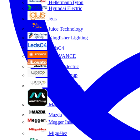
HellermannTyton
Hyundai Electric
igus
Juice Technology
Kingfisher Lighting
LedsC4
LEDVANCE
Lovato Electric
Luceco Group
Luceco Lighting
Masterplug
Mazda
Megger Instruments S.L.
Miguélez