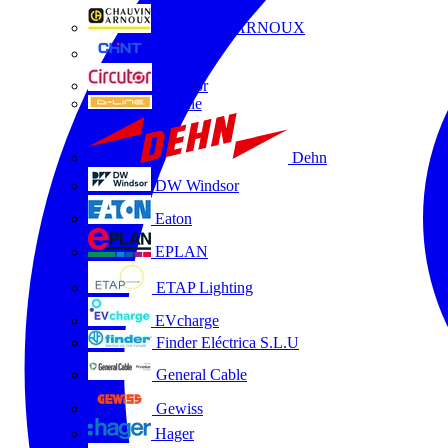
CHAUVIN ARNOUX
CHINT
Circutor
D-Line
Dehn
DW Windsor
Eaton
EPLAN
ETAP Lighting
EVcharge
Finder Eléctrica S.L.U
General Cable
Gewiss
Hager