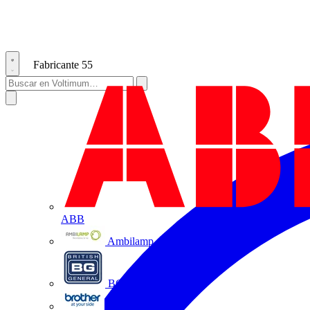
Fabricante
55
ABB
Ambilamp
BG Electrical
Brother