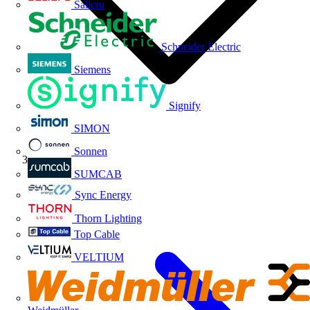
Salicru
Schneider Electric
Siemens
Signify
SIMON
Sonnen
Volti TV
SUMCAB
Sync Energy
Thorn Lighting
Top Cable
VELTIUM