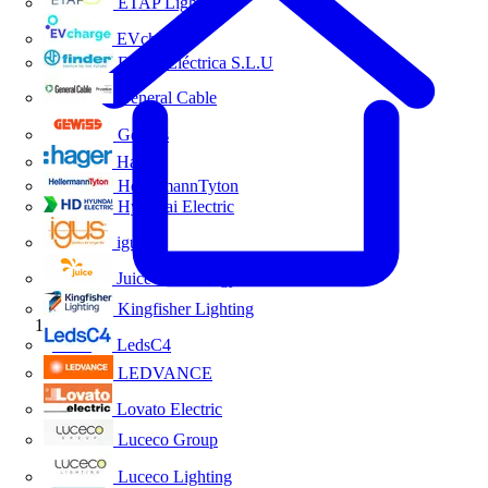
ETAP Lighting
EVcharge
Finder Eléctrica S.L.U
General Cable
Gewiss
Hager
HellermannTyton
Hyundai Electric
igus
Juice Technology
Kingfisher Lighting
Inicio
LedsC4
LEDVANCE
Lovato Electric
Luceco Group
Luceco Lighting