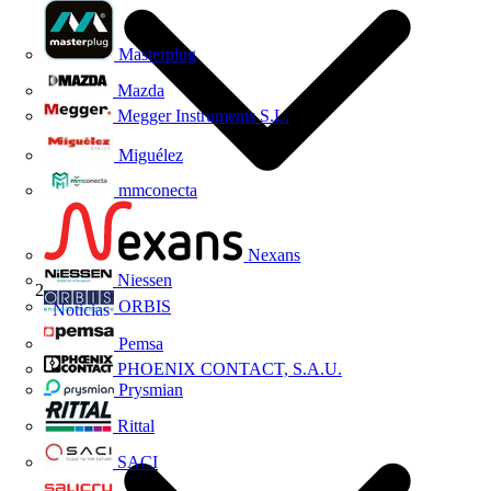
Masterplug
Mazda
Megger Instruments S.L.
Miguélez
mmconecta
Nexans
Niessen
ORBIS
Noticias
Pemsa
PHOENIX CONTACT, S.A.U.
Prysmian
Rittal
SACI