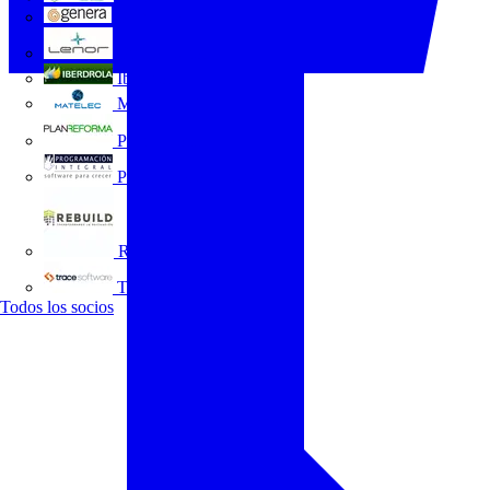
GENERA
Grupo Lenor
Iberdrola
MATELEC
Plan Reforma
Programación Integral
REBUILD
Trace Software
Todos los socios