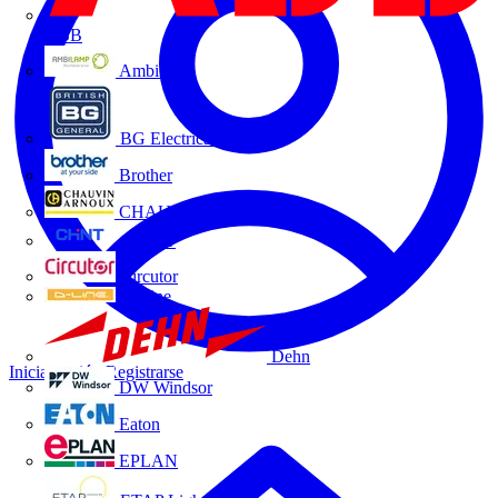
ABB
Ambilamp
BG Electrical
Brother
CHAUVIN ARNOUX
CHINT
Circutor
D-Line
Dehn
Iniciar sesión
Registrarse
DW Windsor
Eaton
EPLAN