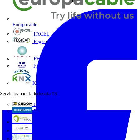
Europacable
FACEL
Fegicat
FENIE
FENITEL
KNX España
Servicios para la industria
13
CEDOM
Domo Electra
Domonetio
Ecolum
Efintec