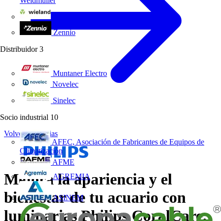
Weidmüller
Wieland Electric
Zennio
Distribuidor
3
Muntaner Electro
Novelec
Sinelec
Socio industrial
10
Volver a Noticias
AFEC, Asociación de Fabricantes de Equipos de
Climatización
AFME
Mejora la apariencia y el
AGREMIA
bienestar de tu acuario con
ASINEM
luminarias Philips CoralCare.