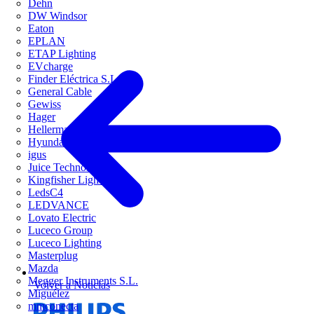
Dehn
DW Windsor
Eaton
EPLAN
ETAP Lighting
EVcharge
Finder Eléctrica S.L.U
General Cable
Gewiss
Hager
HellermannTyton
Hyundai Electric
igus
Juice Technology
Kingfisher Lighting
LedsC4
LEDVANCE
Lovato Electric
Luceco Group
Luceco Lighting
Masterplug
Mazda
Megger Instruments S.L.
Volver a Noticias
Miguélez
mmconecta