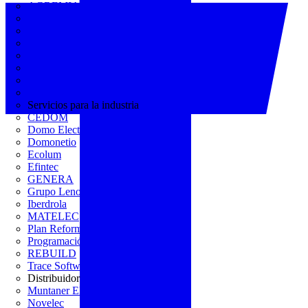
AGREMIA
ASINEM
Europacable
FACEL
Fegicat
FENIE
FENITEL
KNX España
Servicios para la industria
CEDOM
Domo Electra
Domonetio
Ecolum
Efintec
GENERA
Grupo Lenor
Iberdrola
MATELEC
Plan Reforma
Programación Integral
REBUILD
Trace Software
Distribuidor
Muntaner Electro
Novelec