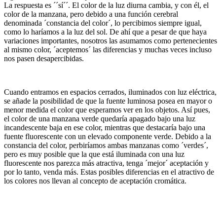
La respuesta es ´´sí´´. El color de la luz diurna cambia, y con él, el
color de la manzana, pero debido a una función cerebral
denominada ´constancia del color´, lo percibimos siempre igual,
como lo haríamos a la luz del sol. De ahí que a pesar de que haya
variaciones importantes, nosotros las asumamos como pertenecientes
al mismo color, ´aceptemos´ las diferencias y muchas veces incluso
nos pasen desapercibidas.
Cuando entramos en espacios cerrados, iluminados con luz eléctrica,
se añade la posibilidad de que la fuente luminosa posea en mayor o
menor medida el color que esperamos ver en los objetos. Así pues,
el color de una manzana verde quedaría apagado bajo una luz
incandescente baja en ese color, mientras que destacaría bajo una
fuente fluorescente con un elevado componente verde. Debido a la
constancia del color, perbiríamos ambas manzanas como ´verdes´,
pero es muy posible que la que está iluminada
con una luz
fluorescente nos parezca más atractiva, tenga ´mejor´ aceptación y
por lo tanto, venda más. Estas posibles diferencias en el atractivo de
los colores
nos llevan al concepto de aceptación cromática.