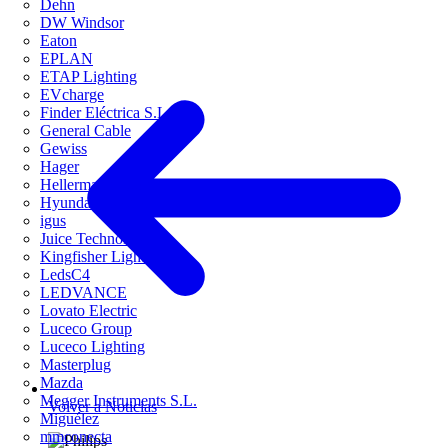
Dehn
DW Windsor
Eaton
EPLAN
ETAP Lighting
EVcharge
Finder Eléctrica S.L.U
General Cable
Gewiss
Hager
HellermannTyton
Hyundai Electric
igus
Juice Technology
Kingfisher Lighting
LedsC4
LEDVANCE
Lovato Electric
Luceco Group
Luceco Lighting
Masterplug
Mazda
Megger Instruments S.L.
Volver a Noticias
Miguélez
mmconecta