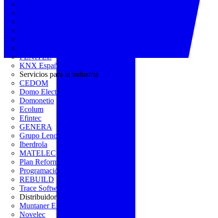
AGREMIA
ASINEM
Europacable
FACEL
Fegicat
FENIE
FENITEL
KNX España
Servicios para la industria
CEDOM
Domo Electra
Domonetio
Ecolum
Efintec
GENERA
Grupo Lenor
Iberdrola
MATELEC
Plan Reforma
Programación Integral
REBUILD
Trace Software
Distribuidor
Muntaner Electro
Novelec