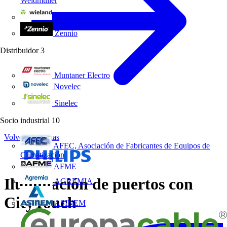
Weidmüller
Wieland Electric
Zennio
Distribuidor
3
Muntaner Electro
Novelec
Sinelec
Socio industrial
10
Volver a Noticias
AFEC, Asociación de Fabricantes de Equipos de
Climatización
AFME
Iluminación de puertos con
AGREMIA
CityTouch
ASINEM