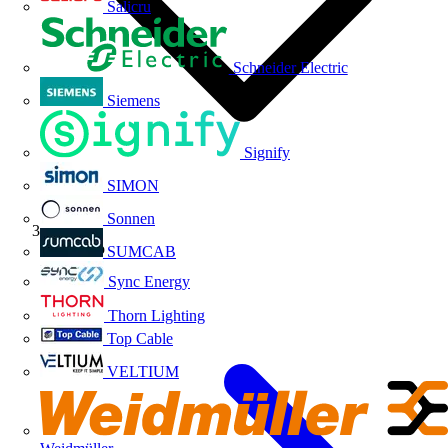
Salicru
Schneider Electric
Siemens
Signify
SIMON
Sonnen
Producto
SUMCAB
Sync Energy
Thorn Lighting
Top Cable
VELTIUM