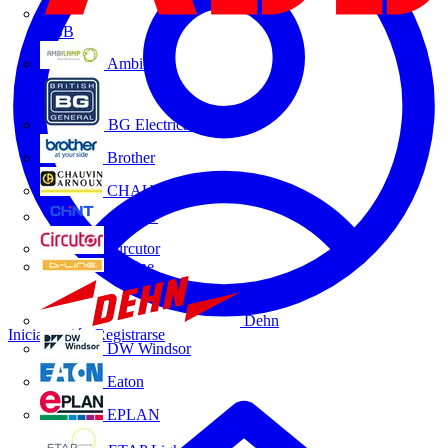
ABB
Ambilamp
BG Electrical
Brother
CHAUVIN ARNOUX
CHINT
Circutor
D-Line
Dehn
Iniciar sesión
Registrarse
DW Windsor
Eaton
EPLAN