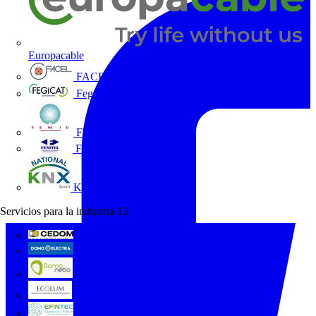
Europacable
FACEL
Fegicat
FENIE
FENITEL
KNX España
Servicios para la industria
13
CEDOM
Domo Electra
Domonetio
Ecolum
Efintec