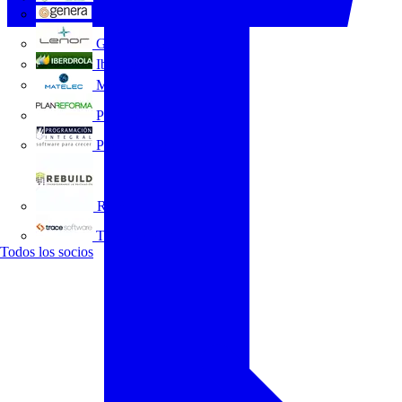
GENERA
Grupo Lenor
Iberdrola
MATELEC
Plan Reforma
Programación Integral
REBUILD
Trace Software
Todos los socios