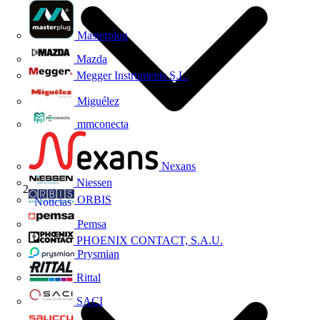
Masterplug
Mazda
Megger Instruments S.L.
Miguélez
mmconecta
Nexans
Niessen
ORBIS
Noticias
Pemsa
PHOENIX CONTACT, S.A.U.
Prysmian
Rittal
SACI