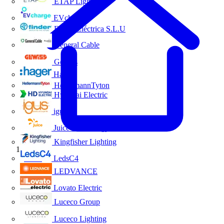
ETAP Lighting
EVcharge
Finder Eléctrica S.L.U
General Cable
Gewiss
Hager
HellermannTyton
Hyundai Electric
igus
Juice Technology
Kingfisher Lighting
Inicio
LedsC4
LEDVANCE
Lovato Electric
Luceco Group
Luceco Lighting