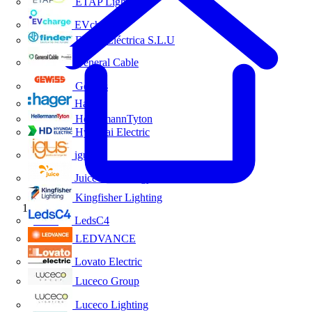
ETAP Lighting
EVcharge
Finder Eléctrica S.L.U
General Cable
Gewiss
Hager
HellermannTyton
Hyundai Electric
igus
Juice Technology
Kingfisher Lighting
Inicio
LedsC4
LEDVANCE
Lovato Electric
Luceco Group
Luceco Lighting