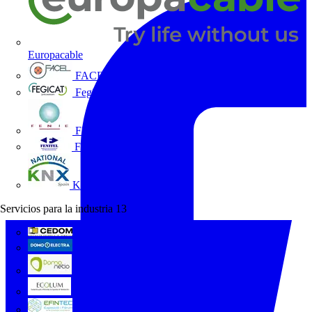
Europacable
FACEL
Fegicat
FENIE
FENITEL
KNX España
Servicios para la industria
13
CEDOM
Domo Electra
Domonetio
Ecolum
Efintec