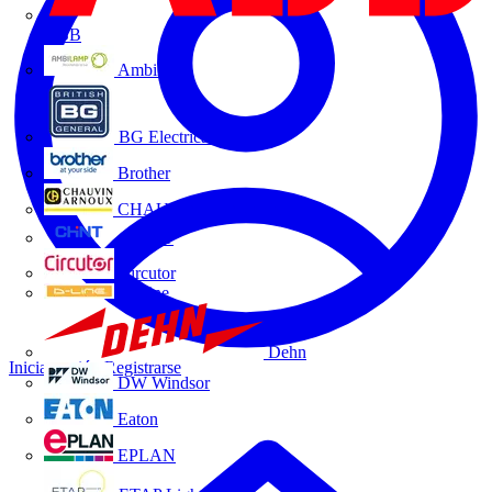
ABB
Ambilamp
BG Electrical
Brother
CHAUVIN ARNOUX
CHINT
Circutor
D-Line
Dehn
Iniciar sesión
Registrarse
DW Windsor
Eaton
EPLAN