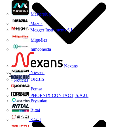
Masterplug
Mazda
Megger Instruments S.L.
Miguélez
mmconecta
Nexans
Niessen
ORBIS
Noticias
Pemsa
PHOENIX CONTACT, S.A.U.
Prysmian
Rittal
SACI