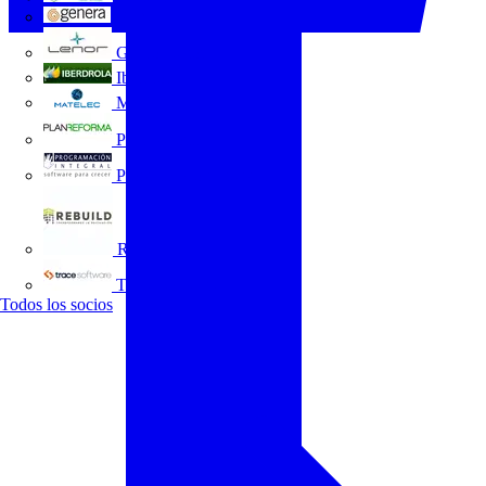
GENERA
Grupo Lenor
Iberdrola
MATELEC
Plan Reforma
Programación Integral
REBUILD
Trace Software
Todos los socios