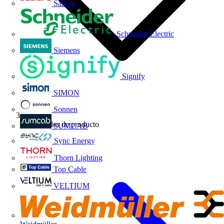
Salicru
Schneider Electric
Siemens
Signify
SIMON
Sonnen
Novedades de producto
SUMCAB
Sync Energy
Thorn Lighting
Top Cable
VELTIUM