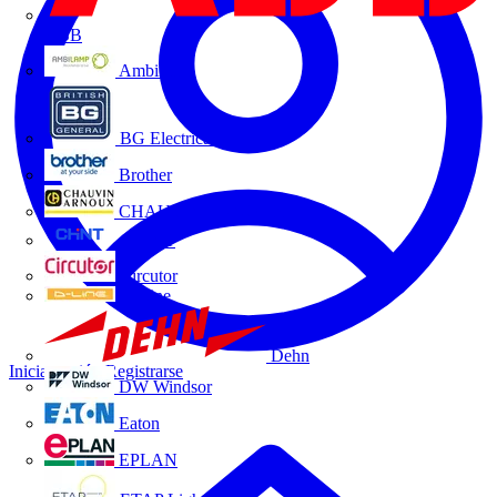
ABB
Ambilamp
BG Electrical
Brother
CHAUVIN ARNOUX
CHINT
Circutor
D-Line
Dehn
Iniciar sesión
Registrarse
DW Windsor
Eaton
EPLAN