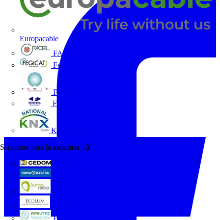
Europacable
FACEL
Fegicat
FENIE
FENITEL
KNX España
Servicios para la industria
13
CEDOM
Domo Electra
Domonetio
Ecolum
Efintec