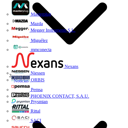
Masterplug
Mazda
Megger Instruments S.L.
Miguélez
mmconecta
Nexans
Niessen
ORBIS
Noticias
Pemsa
PHOENIX CONTACT, S.A.U.
Prysmian
Rittal
SACI