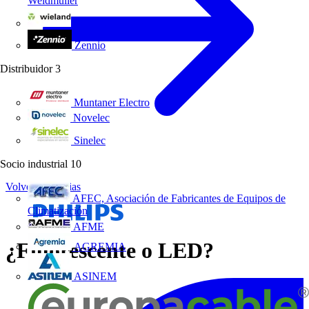
Weidmüller
Wieland Electric
Zennio
Distribuidor
3
Muntaner Electro
Novelec
Sinelec
Socio industrial
10
Volver a Noticias
AFEC, Asociación de Fabricantes de Equipos de
Climatización
AFME
¿Fluorescente o LED?
AGREMIA
ASINEM