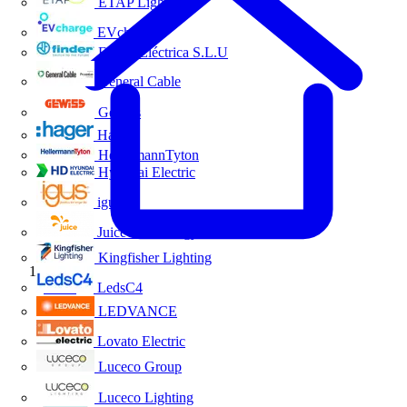
ETAP Lighting
EVcharge
Finder Eléctrica S.L.U
General Cable
Gewiss
Hager
HellermannTyton
Hyundai Electric
igus
Juice Technology
Kingfisher Lighting
Inicio
LedsC4
LEDVANCE
Lovato Electric
Luceco Group
Luceco Lighting