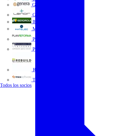
GENERA
Grupo Lenor
Iberdrola
MATELEC
Plan Reforma
Programación Integral
REBUILD
Trace Software
Todos los socios