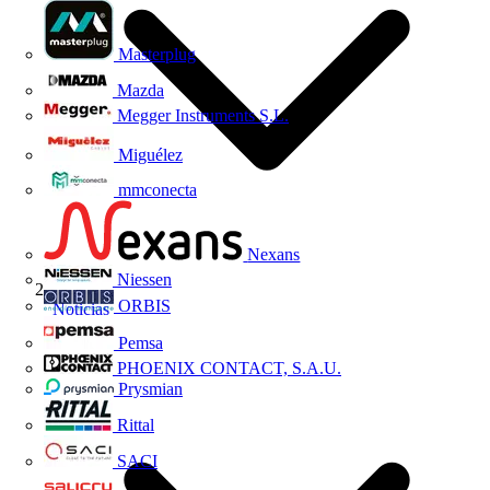
Masterplug
Mazda
Megger Instruments S.L.
Miguélez
mmconecta
Nexans
Niessen
ORBIS
Noticias
Pemsa
PHOENIX CONTACT, S.A.U.
Prysmian
Rittal
SACI