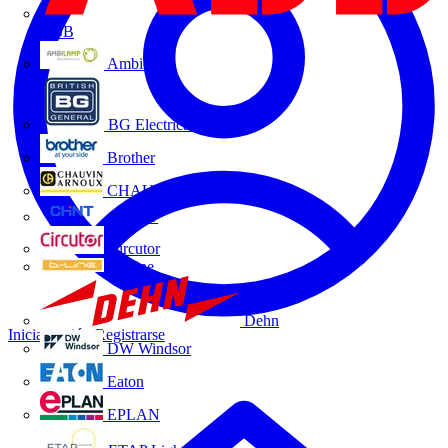
ABB
Ambilamp
BG Electrical
Brother
CHAUVIN ARNOUX
CHINT
Circutor
D-Line
Dehn
Iniciar sesión
Registrarse
DW Windsor
Eaton
EPLAN