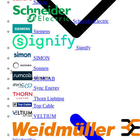
Salicru
Schneider Electric
Siemens
Signify
SIMON
Sonnen
Artículos técnicos
SUMCAB
Sync Energy
Thorn Lighting
Top Cable
VELTIUM