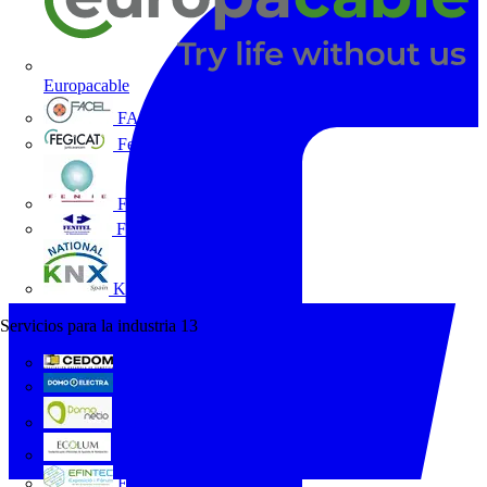
Europacable
FACEL
Fegicat
FENIE
FENITEL
KNX España
Servicios para la industria
13
CEDOM
Domo Electra
Domonetio
Ecolum
Efintec