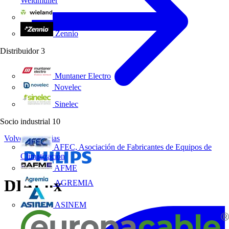
Weidmüller
Wieland Electric
Zennio
Distribuidor
3
Muntaner Electro
Novelec
Sinelec
Socio industrial
10
Volver a Noticias
AFEC, Asociación de Fabricantes de Equipos de
Climatización
AFME
DIALux
AGREMIA
ASINEM