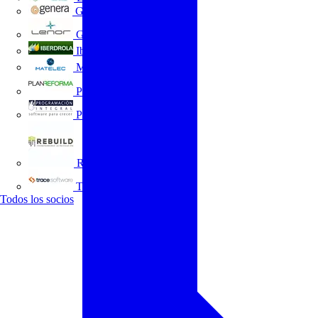
GENERA
Grupo Lenor
Iberdrola
MATELEC
Plan Reforma
Programación Integral
REBUILD
Trace Software
Todos los socios