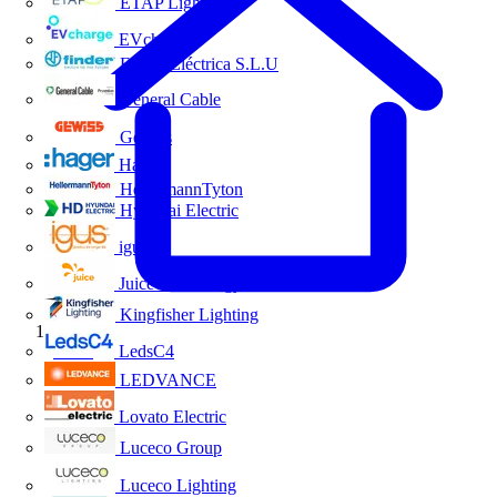
ETAP Lighting
EVcharge
Finder Eléctrica S.L.U
General Cable
Gewiss
Hager
HellermannTyton
Hyundai Electric
igus
Juice Technology
Kingfisher Lighting
Inicio
LedsC4
LEDVANCE
Lovato Electric
Luceco Group
Luceco Lighting