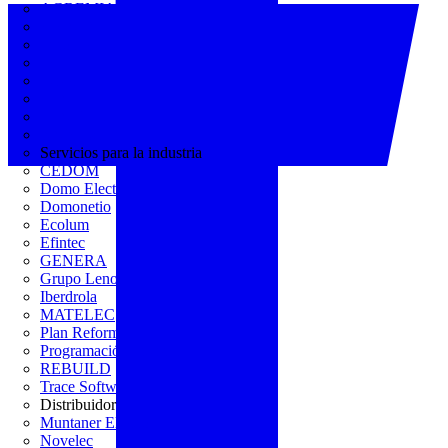
AGREMIA
ASINEM
Europacable
FACEL
Fegicat
FENIE
FENITEL
KNX España
Servicios para la industria
CEDOM
Domo Electra
Domonetio
Ecolum
Efintec
GENERA
Grupo Lenor
Iberdrola
MATELEC
Plan Reforma
Programación Integral
REBUILD
Trace Software
Distribuidor
Muntaner Electro
Novelec