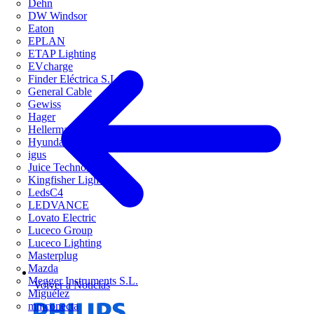
Dehn
DW Windsor
Eaton
EPLAN
ETAP Lighting
EVcharge
Finder Eléctrica S.L.U
General Cable
Gewiss
Hager
HellermannTyton
Hyundai Electric
igus
Juice Technology
Kingfisher Lighting
LedsC4
LEDVANCE
Lovato Electric
Luceco Group
Luceco Lighting
Masterplug
Mazda
Megger Instruments S.L.
Volver a Noticias
Miguélez
mmconecta