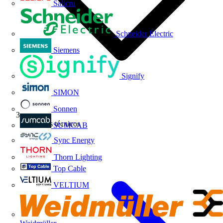
Salicru
Schneider Electric
Siemens
Signify
SIMON
Sonnen
Artículos técnicos
SUMCAB
Sync Energy
Thorn Lighting
Top Cable
VELTIUM