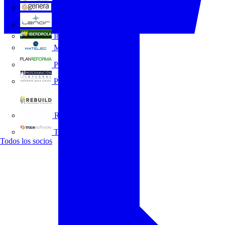
GENERA
Grupo Lenor
Iberdrola
MATELEC
Plan Reforma
Programación Integral
REBUILD
Trace Software
Todos los socios