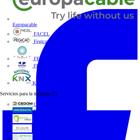
Europacable
FACEL
Fegicat
FENIE
FENITEL
KNX España
Servicios para la industria
13
CEDOM
Domo Electra
Domonetio
Ecolum
Efintec