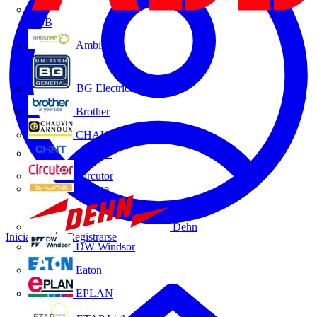
ABB
Ambilamp
BG Electrical
Brother
CHAUVIN ARNOUX
CHINT
Circutor
D-Line
Dehn
Iniciar sesión
Registrarse
DW Windsor
Eaton
EPLAN