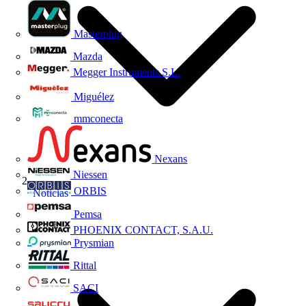
Masterplug
Mazda
Megger Instruments S.L.
Miguélez
mmconecta
Nexans
Niessen
ORBIS
Noticias
Pemsa
PHOENIX CONTACT, S.A.U.
Prysmian
Rittal
SACI