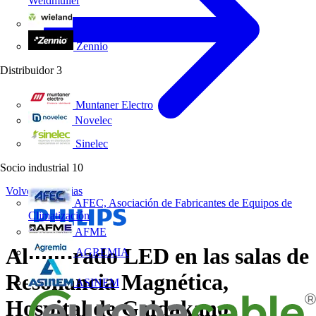
Weidmüller
Wieland Electric
Zennio
Distribuidor
3
Muntaner Electro
Novelec
Sinelec
Socio industrial
10
Volver a Noticias
AFEC, Asociación de Fabricantes de Equipos de
Climatización
AFME
Alumbrado LED en las salas de
AGREMIA
Resonancia Magnética,
ASINEM
Hospital de Galdakano