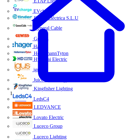
ETAP Lighting
EVcharge
Finder Eléctrica S.L.U
General Cable
Gewiss
Hager
HellermannTyton
Hyundai Electric
igus
Juice Technology
Kingfisher Lighting
Inicio
LedsC4
LEDVANCE
Lovato Electric
Luceco Group
Luceco Lighting