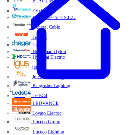
ETAP Lighting
EVcharge
Finder Eléctrica S.L.U
General Cable
Gewiss
Hager
HellermannTyton
Hyundai Electric
igus
Juice Technology
Kingfisher Lighting
Inicio
LedsC4
LEDVANCE
Lovato Electric
Luceco Group
Luceco Lighting