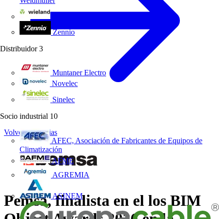
Weidmüller
Wieland Electric
Zennio
Distribuidor
3
Muntaner Electro
Novelec
Sinelec
Socio industrial
10
Volver a Noticias
AFEC, Asociación de Fabricantes de Equipos de
Climatización
AFME
AGREMIA
ASINEM
Pemsa, finalista en el los BIM
Object Awards 2026 en la