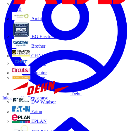
ABB
Ambilamp
BG Electrical
Brother
CHAUVIN ARNOUX
CHINT
Circutor
D-Line
Dehn
Iniciar sesión
Registrarse
DW Windsor
Eaton
EPLAN