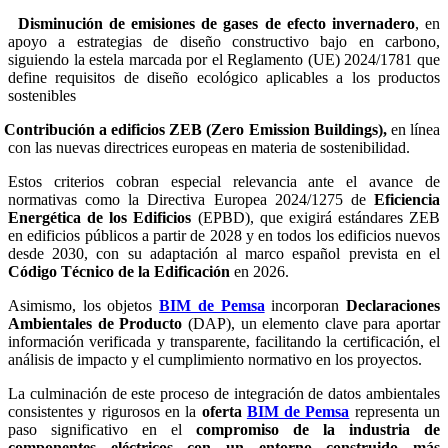
Disminución de emisiones de gases
de efecto invernadero
, en
apoyo a estrategias de diseño constructivo bajo en carbono,
siguiendo la estela marcada por el Reglamento (UE) 2024/1781 que
define requisitos de diseño ecológico aplicables a los productos
sostenibles
Contribución a edificios ZEB
(Zero Emission Buildings),
en línea
con las nuevas directrices europeas en materia de sostenibilidad.
Estos criterios cobran especial relevancia ante el avance de
normativas como la Directiva Europea 2024/1275 de
Eficiencia
Energética de los Edificios
(EPBD), que exigirá estándares ZEB
en edificios públicos a partir de 2028 y en todos los edificios nuevos
desde 2030, con su adaptación al marco español prevista en el
Código Técnico de la Edificación
en 2026.
Asimismo, los objetos
BIM de Pemsa
incorporan
Declaraciones
Ambientales de Producto
(DAP), un elemento clave para aportar
información verificada y transparente, facilitando la certificación, el
análisis de impacto y el cumplimiento normativo en los proyectos.
La culminación de este proceso de integración de datos ambientales
consistentes y rigurosos en la
oferta
BIM de Pemsa
representa un
paso significativo en el
compromiso de la industria de
componentes eléctricos con un entorno construido más