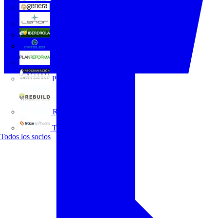
GENERA
Grupo Lenor
Iberdrola
MATELEC
Plan Reforma
Programación Integral
REBUILD
Trace Software
Todos los socios