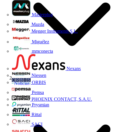
Masterplug
Mazda
Megger Instruments S.L.
Miguélez
mmconecta
Nexans
Niessen
ORBIS
Noticias
Pemsa
PHOENIX CONTACT, S.A.U.
Prysmian
Rittal
SACI