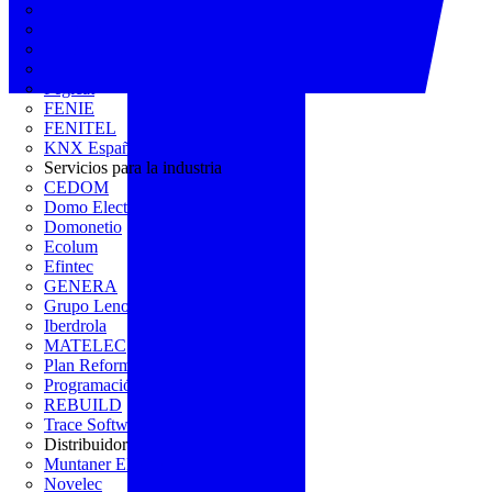
AGREMIA
ASINEM
Europacable
FACEL
Fegicat
FENIE
FENITEL
KNX España
Servicios para la industria
CEDOM
Domo Electra
Domonetio
Ecolum
Efintec
GENERA
Grupo Lenor
Iberdrola
MATELEC
Plan Reforma
Programación Integral
REBUILD
Trace Software
Distribuidor
Muntaner Electro
Novelec