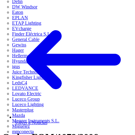
Dehn
DW Windsor
Eaton
EPLAN
ETAP Lighting
EVcharge
Finder Eléctrica S.L.U
General Cable
Gewiss
Hager
HellermannTyton
Hyundai Electric
igus
Juice Technology
Kingfisher Lighting
LedsC4
LEDVANCE
Lovato Electric
Luceco Group
Luceco Lighting
Masterplug
Mazda
Megger Instruments S.L.
Volver a Noticias
Miguélez
mmconecta