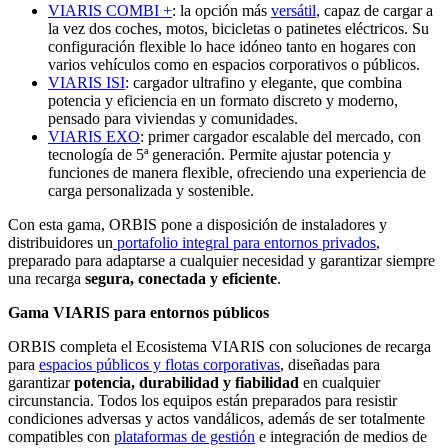
VIARIS COMBI +
: la opción más
versátil
, capaz de cargar a
la vez dos coches, motos, bicicletas o patinetes eléctricos. Su
configuración flexible lo hace idóneo tanto en hogares con
varios vehículos como en espacios corporativos o públicos.
VIARIS ISI
: cargador ultrafino y elegante, que combina
potencia y eficiencia en un formato discreto y moderno,
pensado para viviendas y comunidades.
VIARIS EXO
: primer cargador escalable del mercado, con
tecnología de 5ª generación. Permite ajustar potencia y
funciones de manera flexible, ofreciendo una experiencia de
carga personalizada y sostenible.
Con esta gama, ORBIS pone a disposición de instaladores y
distribuidores un
portafolio integral para entornos privados
,
preparado para adaptarse a cualquier necesidad y garantizar siempre
una recarga
segura, conectada y eficiente
.
Gama VIARIS para entornos públicos
ORBIS completa el Ecosistema VIARIS con soluciones de recarga
para
espacios públicos y flotas corporativas
, diseñadas para
garantizar
potencia, durabilidad y fiabilidad
en cualquier
circunstancia. Todos los equipos están preparados para resistir
condiciones adversas y actos vandálicos, además de ser totalmente
compatibles con
plataformas de gestión
e integración de medios de