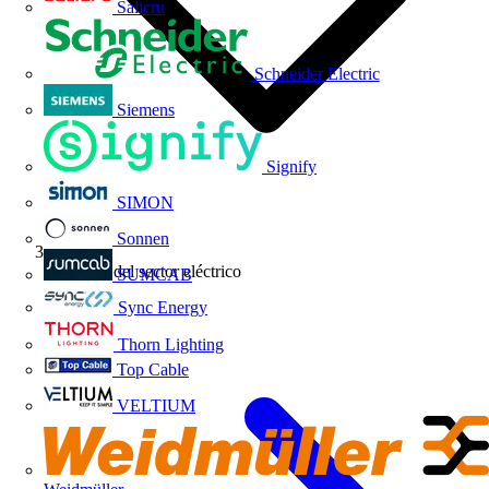
Salicru
Schneider Electric
Siemens
Signify
SIMON
Sonnen
Noticias del sector eléctrico
SUMCAB
Sync Energy
Thorn Lighting
Top Cable
VELTIUM