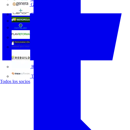
GENERA
Grupo Lenor
Iberdrola
MATELEC
Plan Reforma
Programación Integral
REBUILD
Trace Software
Todos los socios