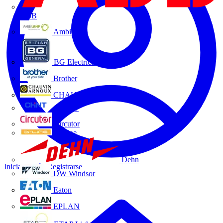
ABB
Ambilamp
BG Electrical
Brother
CHAUVIN ARNOUX
CHINT
Circutor
D-Line
Dehn
Iniciar sesión
Registrarse
DW Windsor
Eaton
EPLAN