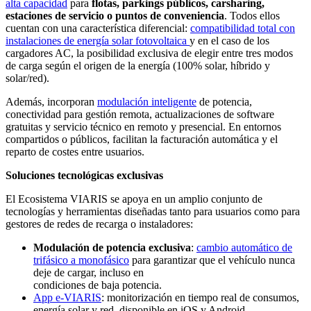
alta capacidad
para
flotas, parkings públicos, carsharing,
estaciones de servicio o puntos de conveniencia
. Todos ellos
cuentan con una característica diferencial:
compatibilidad total con
instalaciones de energía solar fotovoltaica
y en el caso de los
cargadores AC, la posibilidad exclusiva de elegir entre tres modos
de carga según el origen de la energía (100% solar, híbrido y
solar/red).
Además, incorporan
modulación inteligente
de potencia,
conectividad para gestión remota, actualizaciones de software
gratuitas y servicio técnico en remoto y presencial. En entornos
compartidos o públicos, facilitan la facturación automática y el
reparto de costes entre usuarios.
Soluciones tecnológicas exclusivas
El Ecosistema VIARIS se apoya en un amplio conjunto de
tecnologías y herramientas diseñadas tanto para usuarios como para
gestores de redes de recarga o instaladores:
Modulación de potencia exclusiva
:
cambio automático de
trifásico a monofásico
para garantizar que el vehículo nunca
deje de cargar, incluso en
condiciones de baja potencia.
App e-VIARIS
: monitorización en tiempo real de consumos,
energía solar y red, disponible en iOS y Android.