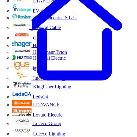
ETAP Lighting
EVcharge
Finder Eléctrica S.L.U
General Cable
Gewiss
Hager
HellermannTyton
Hyundai Electric
igus
Juice Technology
Kingfisher Lighting
Inicio
LedsC4
LEDVANCE
Lovato Electric
Luceco Group
Luceco Lighting