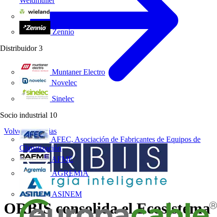
Weidmüller
Wieland Electric
Zennio
Distribuidor
3
Muntaner Electro
Novelec
Sinelec
Socio industrial
10
Volver a Noticias
AFEC, Asociación de Fabricantes de Equipos de
Climatización
AFME
AGREMIA
ASINEM
ORBIS consolida el Ecosistema