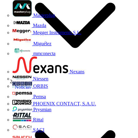
Masterplug
Mazda
Megger Instruments S.L.
Miguélez
mmconecta
Nexans
Niessen
ORBIS
Noticias
Pemsa
PHOENIX CONTACT, S.A.U.
Prysmian
Rittal
SACI