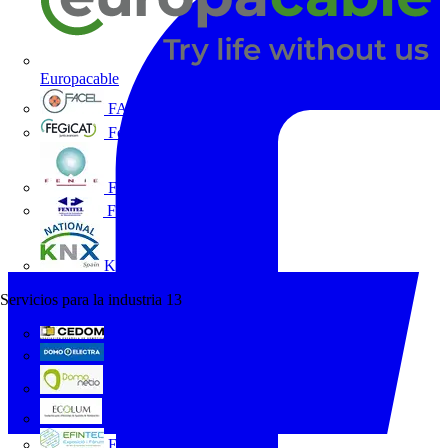
Europacable
FACEL
Fegicat
FENIE
FENITEL
KNX España
Servicios para la industria
13
CEDOM
Domo Electra
Domonetio
Ecolum
Efintec