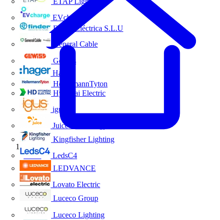
ETAP Lighting
EVcharge
Finder Eléctrica S.L.U
General Cable
Gewiss
Hager
HellermannTyton
Hyundai Electric
igus
Juice Technology
Kingfisher Lighting
Inicio
LedsC4
LEDVANCE
Lovato Electric
Luceco Group
Luceco Lighting