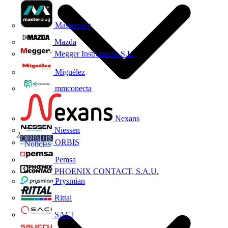
Masterplug
Mazda
Megger Instruments S.L.
Miguélez
mmconecta
Nexans
Niessen
ORBIS
Noticias
Pemsa
PHOENIX CONTACT, S.A.U.
Prysmian
Rittal
SACI