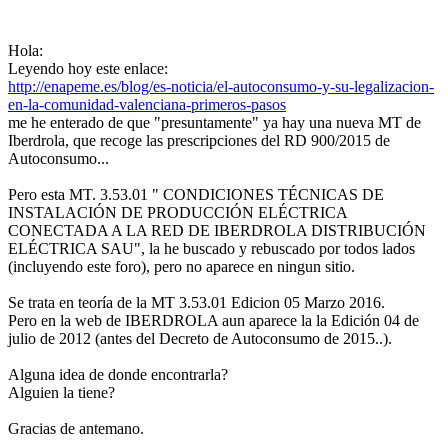
Hola:
Leyendo hoy este enlace:
http://enapeme.es/blog/es-noticia/el-autoconsumo-y-su-legalizacion-
en-la-comunidad-valenciana-primeros-pasos
me he enterado de que "presuntamente" ya hay una nueva MT de
Iberdrola, que recoge las prescripciones del RD 900/2015 de
Autoconsumo...
Pero esta MT. 3.53.01 " CONDICIONES TÉCNICAS DE
INSTALACIÓN DE PRODUCCIÓN ELÉCTRICA
CONECTADA A LA RED DE IBERDROLA DISTRIBUCIÓN
ELÉCTRICA SAU", la he buscado y rebuscado por todos lados
(incluyendo este foro), pero no aparece en ningun sitio.
Se trata en teoría de la MT 3.53.01 Edicion 05 Marzo 2016.
Pero en la web de IBERDROLA aun aparece la la Edición 04 de
julio de 2012 (antes del Decreto de Autoconsumo de 2015..).
Alguna idea de donde encontrarla?
Alguien la tiene?
Gracias de antemano.