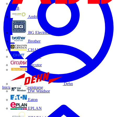
ABB
Ambilamp
BG Electrical
Brother
CHAUVIN ARNOUX
CHINT
Circutor
D-Line
Dehn
Iniciar sesión
Registrarse
DW Windsor
Eaton
EPLAN