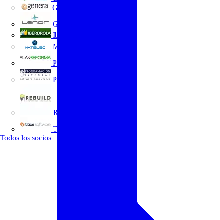
GENERA
Grupo Lenor
Iberdrola
MATELEC
Plan Reforma
Programación Integral
REBUILD
Trace Software
Todos los socios