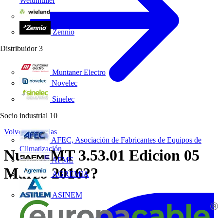
Weidmüller
Wieland Electric
Zennio
Distribuidor
3
Muntaner Electro
Novelec
Sinelec
Socio industrial
10
Volver a Noticias
AFEC, Asociación de Fabricantes de Equipos de
Climatización
Nueva MT 3.53.01 Edicion 05
AFME
Marzo 2016??
AGREMIA
ASINEM