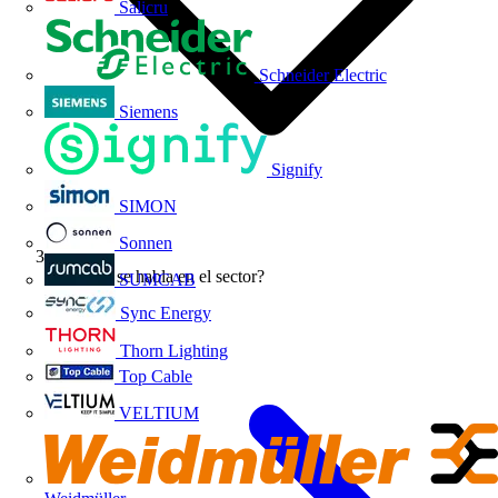
Salicru
Schneider Electric
Siemens
Signify
SIMON
Sonnen
¿De qué se habla en el sector?
SUMCAB
Sync Energy
Thorn Lighting
Top Cable
VELTIUM