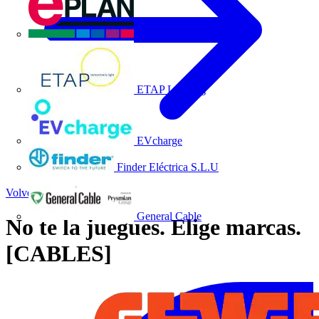
EPLAN
ETAP Lighting
EVcharge
Finder Eléctrica S.L.U
Volver a Noticias
General Cable
No te la juegues. Elige marcas.
[CABLES]