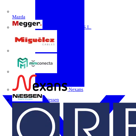
Mazda
Megger Instruments S.L.
Miguélez
mmconecta
Nexans
Niessen