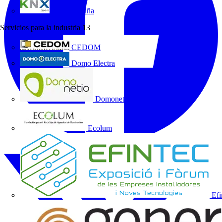
KNX España
Servicios para la industria
13
CEDOM
Domo Electra
Domonetio
Ecolum
Efi