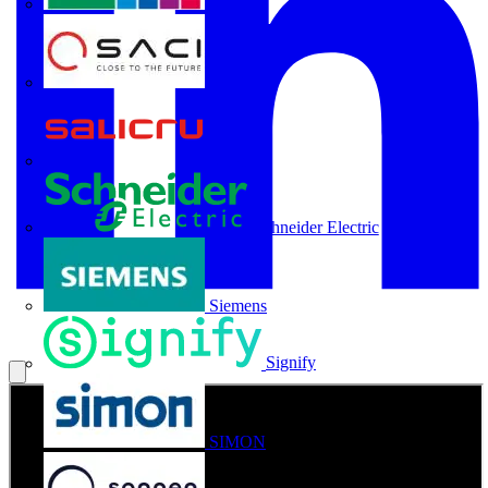
Rittal
SACI
Salicru
Schneider Electric
Siemens
Signify
SIMON