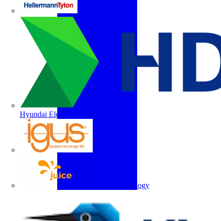
HellermannTyton
Hyundai Electric
igus
Juice Technology