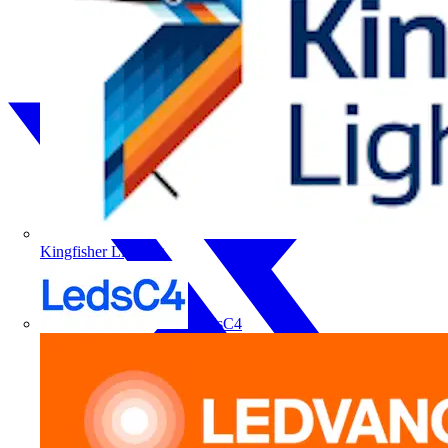
Kingfisher Lighting
LedsC4