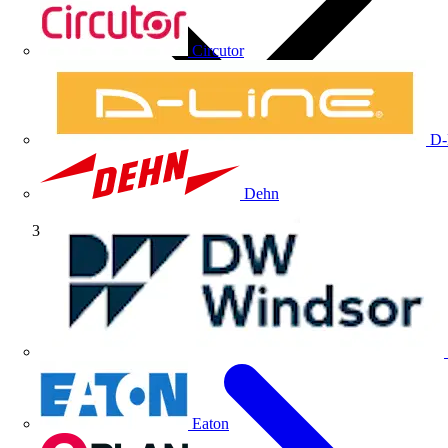
Circutor
D-
Dehn
Monográfico
Eaton