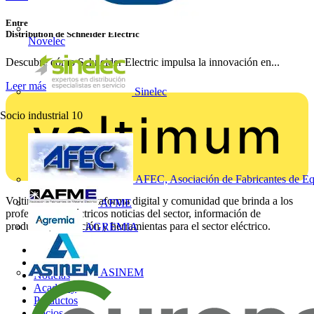
Entrevista con Luis Catalán, Business Development Director Home &
Distribution de Schneider Electric
Novelec
Descubre cómo Schneider Electric impulsa la innovación en...
Leer más
Sinelec
Socio industrial
10
AFEC, Asociación de Fabricantes de Eq
Voltimum es una plataforma digital y comunidad que brinda a los
AFME
profesionales eléctricos noticias del sector, información de
productos, formación y herramientas para el sector eléctrico.
AGREMIA
Mapa del sitio
Inicio
ASINEM
Noticias
Academy
Productos
Socios