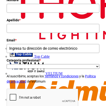
Apellido
*
Email
*
Top Cable
Categoria profesional
*
VELTIUM
Al suscribirte, aceptas los
Términos y condiciones
y la
Política
de privacidad
de Voltimum
Weidmüller