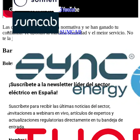
Sonnen
Las conoces, cumplen con la normativa y se han ganado tu
SUMCAB
confianza. Te aportan la máxima seguridad y el mejor servicio. No
te la juegues. Elige marcas.
Barra lateral
Boletín informativo
¡Suscríbete a la newsletter líder del sector
eléctrico en España!
Suscríbete para recibir las últimas noticias del sector,
invitaciones a webinars en vivo, artículos de expertos y
actualizaciones regulatorias directamente en tu bandeja de
entrada.
Nombre
*