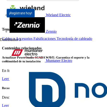
¡Regístrate hoy!
Wieland Electric
Temas
Zennio
Cables y Accesorios
Falsificaciones
Tecnología de cableado
Distribuidor
3
Contenidos relacionados
Actualizar PowerStudio SCADA WAVE: Garantiza el soporte y la
Muntaner Electro
continuidad de tu instalación
En febrero de 2026 finalizará oficialmente el soporte para...
Leer más
Reconexión Inteligente: Garantiza Suministro Continuo sin Interrupciones
Descubre cómo las protecciones inteligentes de Chint...
Leer más