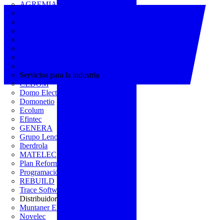
AGREMIA
ASINEM
Europacable
FACEL
Fegicat
FENIE
FENITEL
KNX España
Servicios para la industria
CEDOM
Domo Electra
Domonetio
Ecolum
Efintec
GENERA
Grupo Lenor
Iberdrola
MATELEC
Plan Reforma
Programación Integral
REBUILD
Trace Software
Distribuidor
Muntaner Electro
Novelec