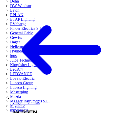
Dehn
DW Windsor
Eaton
EPLAN
ETAP Lighting
EVcharge
Finder Eléctrica S.L.U
General Cable
Gewiss
Hager
HellermannTyton
Hyundai Electric
igus
Juice Technology
Kingfisher Lighting
LedsC4
LEDVANCE
Lovato Electric
Luceco Group
Luceco Lighting
Masterplug
Mazda
Megger Instruments S.L.
Volver a Noticias
Miguélez
mmconecta