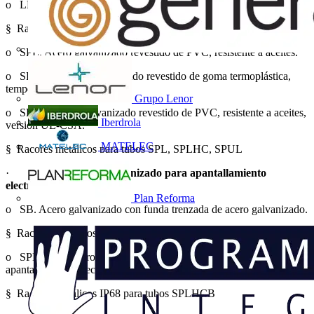
o LFH-SP. Acero galvanizado revestido de Poliolefina.
§ Racores metálicos para tubos SP, SN, LFH-SP.
o SPL. Acero galvanizado revestido de PVC, resistente a aceites.
o SPLHC. Acero galvanizado revestido de goma termoplástica,
temperaturas extremas.
Grupo Lenor
o SPUL. Acero galvanizado revestido de PVC, resistente a aceites,
Iberdrola
versión UL-CSA.
MATELEC
§ Racores metálicos para tubos SPL, SPLHC, SPUL
·
Tubo de acero galvanizado para apantallamiento
electromagnético
Plan Reforma
o SB. Acero galvanizado con funda trenzada de acero galvanizado.
§ Racores metálicos para tubos SB.
o SPLHCB. Acero galvanizado revestido de goma termoplástica,
apantallamiento electromagnético.
§ Racores metálicos IP68 para tubos SPLHCB