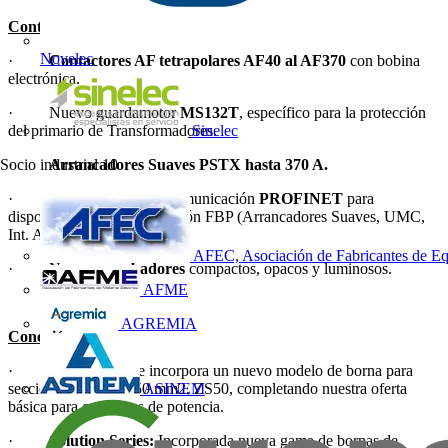
Control y Protección
Novelec
·
Contactores AF tetrapolares AF40 al AF370
con bobina
electrónica.
· Nuevo guardamotor
MS132T
, específico para la protección
del primario de Transformadores.
Sinelec
·
Arrancadores Suaves PSTX hasta 370 A.
Socio industrial
10
· Nuevo módulo de comunicación
PROFINET
para
dispositivos con comunicación FBP (Arrancadores Suaves, UMC,
Int. Autom)
AFEC, Asociación de Fabricantes de Eq
· Nuevos
zumbadores
compactos, opacos y luminosos.
AFME
AGREMIA
Conexión
·
Serie SNK:
Se incorpora un nuevo modelo de borna para
sección de cable de 50 mm2, ZS50, completando nuestra oferta
ASINEM
básica para cuadristas de potencia.
·
Solution Series:
Incorporada nueva gama de bornas de