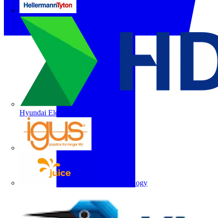
HellermannTyton
Hyundai Electric
igus
Juice Technology