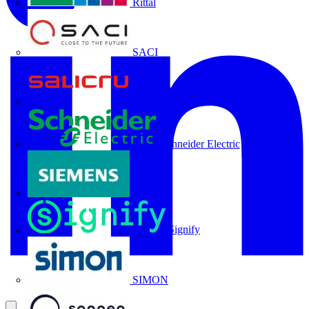
Rittal
SACI
Salicru
Schneider Electric
Siemens
Signify
SIMON