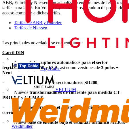
ABB, Entrelec y Niessen han actualizado en este mes de febrero sus
tarifas para 2015. En Voltimum, los usuarios premium disponen de
acceso completo a dichas tarifas.
Tarifas de ABB y Entrelec
Tarifas de Niessen
Las principales novedades se encuentran en:
Carril DIN
· Nuevos
Interruptores automáticos para el sector
terciario
SH200 de 50 y 63 A
, así como versiones de
3 polos +
Top Cable
Neutro
de todos los calibres.
· Nuevos
interruptores seccionadores
SD200
.
VELTIUM
· Nuevos
transformadores de corriente para medida
CT-
PRO XT y CT-MAX
.
· Nuevos
sensores para el sistema de medida de
corriente
CMS
.
· Nueva
base de enchufe bajo el estándar británico
M1363
.
Weidmüller