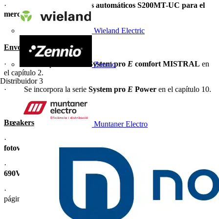
· Nuevos
interruptores automáticos S200MT-UC para el
mercado del ferrocarril.
Wieland Electric
Envolventes
· Se incorpora la serie
System pro
E
comfort MISTRAL
en
Zennio
el capítulo 2.
Distribuidor
3
· Se incorpora la serie
System pro
E
Power
en el capítulo 10.
Breakers
Muntaner Electro
· Nuevos
interruptores seccionadores para aplicaciones
fotovoltaicas hasta 1500Vcc
en la página 23.
·
Relés diferenciales
RC HV
para tensiones de
415Vac a
690Vac
en la página 29.
· Nuevo
conmutador manual de 3200A
OT3200E_C
en la
página 32.