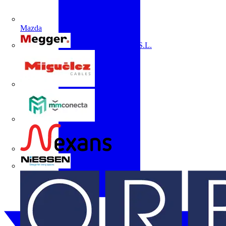
Mazda
Megger Instruments S.L.
Miguélez
mmconecta
Nexans
Niessen