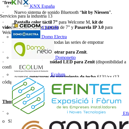
“
free@home
”.
KNX España
· Nuevo sistema de sonido Bluetooth “
hit by Niessen
”.
Servicios para la industria
13
·
Pantalla color táctil 7”
para Welcome M,
kit de
video
Welcome M con pantalla de 7” y
Pasarela IP 3.0
para
CEDOM
Welcome.
Domo Electra
·
Cargadores USB
en todas las series de empotrar
·
Marcos IP55 de empotrar para Zenit
.
Domonetio
·
Regulador de intensidad LED para Zenit
(disponibilidad a
confirmar)
Ecolum
· Nuevos
detectores de movimiento de techo
6131/xx (13
códigos nuevos).
Thomas & Betts
·
Tubo de acero galvanizado revestido
Efi
o SN. Acero galvanizado revestido de Nylon.