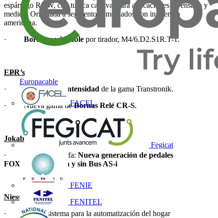
espárrago RGW, con tuerca cautiva, para aplicaciones de ensayo y
medida. Orientada a segmentos / mercados con influencia
americana.
·
Borna seccionable
por tirador, M4/6.D2.S1R.T-1.
EPR’s
Europacable
·
Sensores de Intensidad
de la gama Transtronik.
FACEL
· Nueva gama de
Bornas Relé CR-S
.
Jokab
Fegicat
· Altas en la tarifa:
Nueva generación de pedales
FOX2
.
Smile 41 con y sin Bus AS-i
FENIE
Niessen
FENITEL
· Nuevo sistema para la automatización del hogar