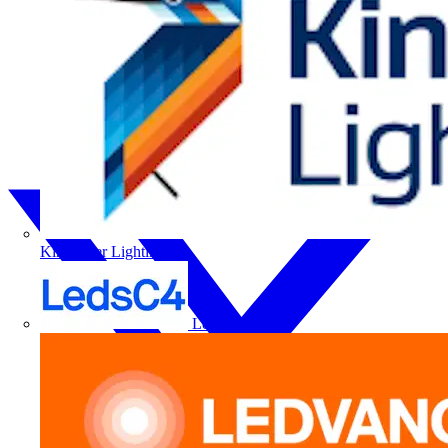
Kingfisher Lighting
LedsC4