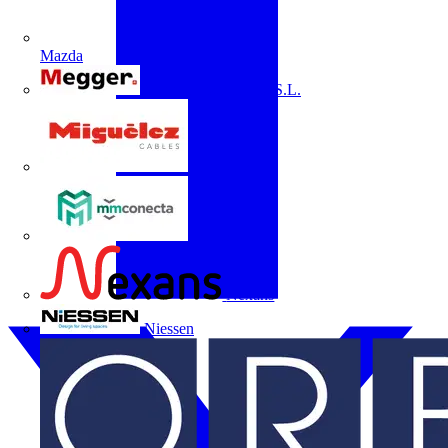
Mazda
Megger Instruments S.L.
Miguélez
mmconecta
Nexans
Niessen