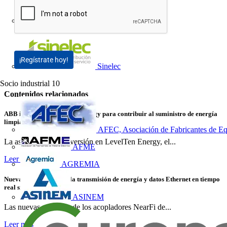
Novelec
¡Regístrate hoy!
Sinelec
Socio industrial
10
Contenidos relacionados
ABB invierte en LevelTen Energy para contribuir al suministro de energía
limpia
AFEC, Asociación de Fabricantes de Eq
La asociación y la inversión en LevelTen Energy, el...
AFME
Leer más
AGREMIA
Nuevas variantes para la transmisión de energía y datos Ethernet en tiempo
real sin contacto
ASINEM
Las nuevas variantes de los acopladores NearFi de...
Leer más