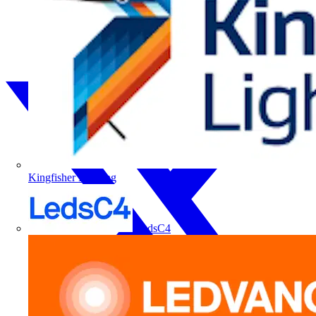
Kingfisher Lighting
LedsC4