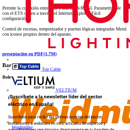
Permite la conexión entre EIB y una LAN/RDSI. Parametrizable
con el ETS o bien a través del Internet Explorer. Fácil
configuración.
Control de escenas, temporizador y puertas lógicas integradas Menú
con iconos propios dentro del aparato.
presentación en PDF(1,7M)
Barra lateral
Top Cable
Boletín informativo
VELTIUM
¡Suscríbete a la newsletter líder del sector
eléctrico en España!
Suscríbete para recibir las últimas noticias del sector,
invitaciones a webinars en vivo, artículos de expertos y
Weidmüller
actualizaciones regulatorias directamente en tu bandeja de