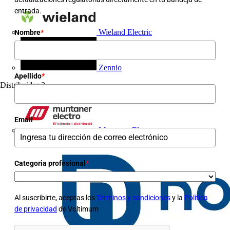
entrada.
Wieland Electric
Nombre
*
Zennio
Apellido
*
Distribuidor
3
Email
*
Muntaner Electro
Categoria profesional
*
Al suscribirte, aceptas los
Términos y condiciones
y la
Política
de privacidad
de Voltimum