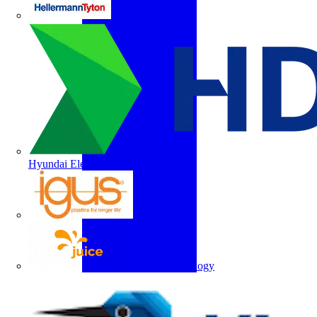
HellermannTyton
Hyundai Electric
igus
Juice Technology