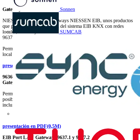
Sonnen
Gateways NIESSEN EIB
NIESSEN presenta los Gateways NIESSEN EIB, unos productos
que permiten la conectividad del sistema EIB KNX con redes
SUMCAB
locales, internet y telefonía.
9637.3 (IG/S 1.1): EIB LAN IP-Gateway
Permite la conectividad con aparatos EIB KNX a través de una red
local LAN .
presentación en PDF(0,5M)
9636.1; 9636.2 y 9636.3 (IN/S 3.1; IN/S 4.1 y VM/S 1.1):Internet
Gateway EIB Analógico/Digital y Módulo de Vídeo
Permite el acceso a través de internet a tu instalación EIB,
posibilitando el control remoto de la instalación EIB, supervisión e
incluso puede enviar emails, video o mensajes SMS.
presentación en PDF(0,5M)
EIB Port LAN Gateways 9637.1 y 9637.2