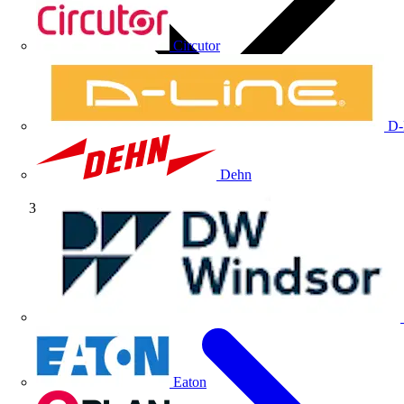
Circutor
D-
Dehn
Artículos técnicos
Eaton