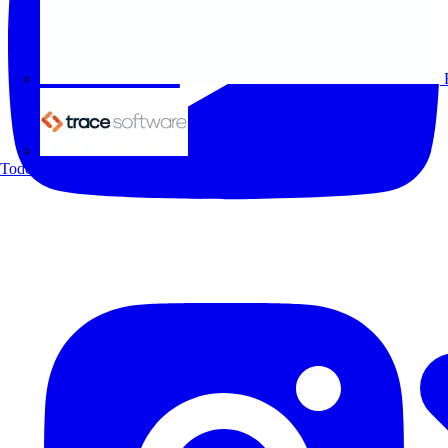
Trace Software
Todos los socios