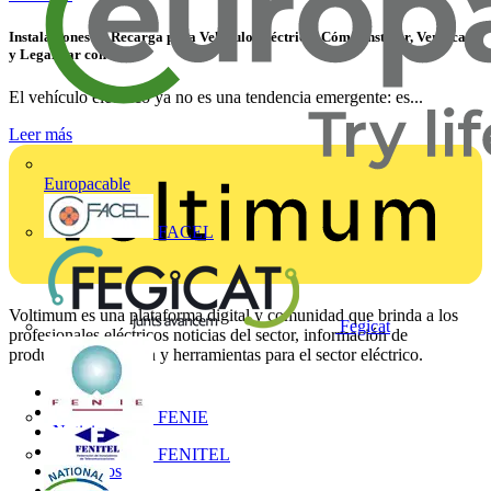
Instalaciones de Recarga para Vehículo Eléctrico: Cómo Instalar, Verificar
y Legalizar con Éxito
El vehículo eléctrico ya no es una tendencia emergente: es...
Leer más
Europacable
FACEL
Voltimum es una plataforma digital y comunidad que brinda a los
Fegicat
profesionales eléctricos noticias del sector, información de
productos, formación y herramientas para el sector eléctrico.
Mapa del sitio
Inicio
FENIE
Noticias
Academy
FENITEL
Productos
Socios