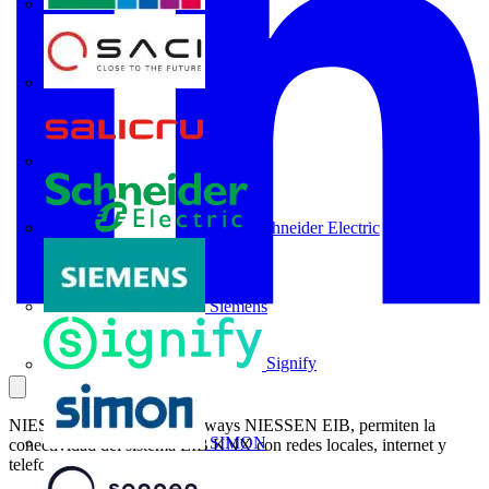
Rittal
SACI
Salicru
Schneider Electric
Siemens
Signify
NIESSEN presenta los Gateways NIESSEN EIB, permiten la
SIMON
conectividad del sistema EIB KNX con redes locales, internet y
telefonía.