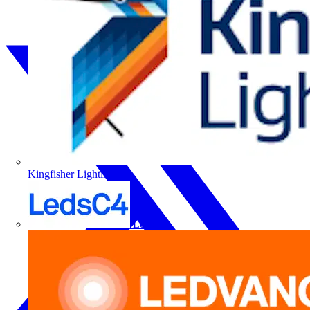
Kingfisher Lighting
LedsC4