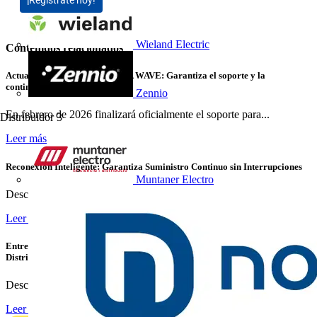
Wieland Electric
Contenidos relacionados
Actualizar PowerStudio SCADA WAVE: Garantiza el soporte y la
continuidad de tu instalación
Zennio
En febrero de 2026 finalizará oficialmente el soporte para...
Distribuidor
3
Leer más
Reconexión Inteligente: Garantiza Suministro Continuo sin Interrupciones
Muntaner Electro
Descubre cómo las protecciones inteligentes de Chint...
Leer más
Entrevista con Luis Catalán, Business Development Director Home &
Distribution de Schneider Electric
Descubre cómo Schneider Electric impulsa la innovación en...
Leer más