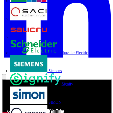
Rittal
SACI
Salicru
Schneider Electric
Siemens
Signify
SIMON