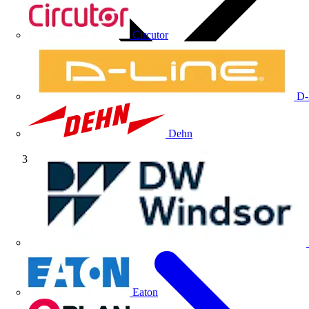
Circutor
D-
Dehn
Volti TV
Eaton