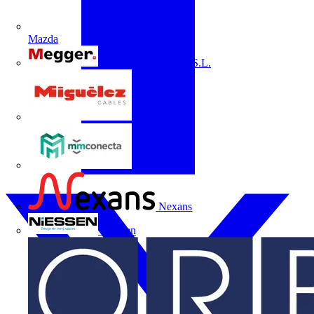
Mazda
Megger Instruments S.L.
Miguélez
mmconecta
Nexans
Niessen