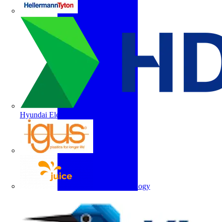
HellermannTyton
Hyundai Electric
igus
Juice Technology