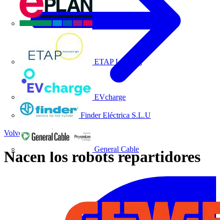
EPLAN
ETAP Lighting
EVcharge
Finder Eléctrica S.L.U
Volver a Noticias
General Cable
Nacen los robots repartidores