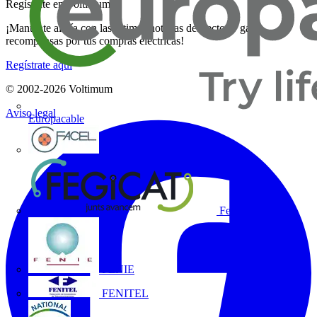
Regístrate en Voltimum
¡Mantente al día con las últimas noticias del sector y gana
recompensas por tus compras eléctricas!
Regístrate aquí
© 2002-
2026
Voltimum
Aviso legal
Europacable
FACEL
Fegicat
FENIE
FENITEL