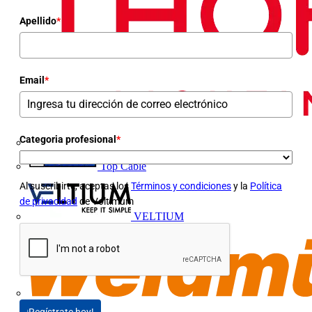
Apellido
*
Email
*
Categoria profesional
*
Top Cable
Al suscribirte, aceptas los
Términos y condiciones
y la
Política
de privacidad
de Voltimum
VELTIUM
Weidmüller
¡Regístrate hoy!