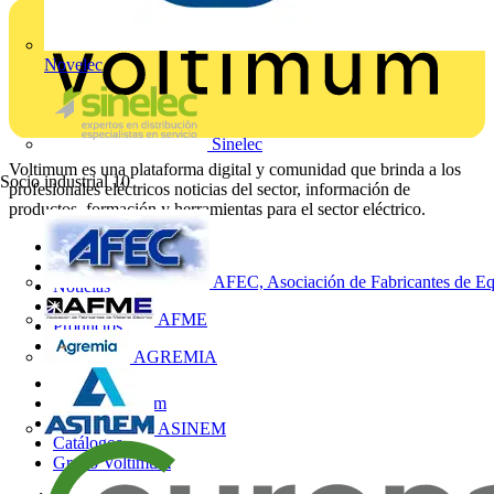
Novelec
Sinelec
Voltimum es una plataforma digital y comunidad que brinda a los
Socio industrial
10
profesionales eléctricos noticias del sector, información de
productos, formación y herramientas para el sector eléctrico.
Mapa del sitio
Inicio
AFEC, Asociación de Fabricantes de Eq
Noticias
Academy
AFME
Productos
Socios
AGREMIA
Otros enlaces
Sobre Voltimum
Contacto
ASINEM
Catálogos
Grupo Voltimum