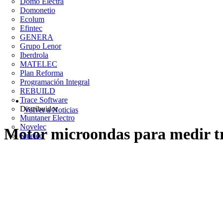
Domo Electra
Domonetio
Ecolum
Efintec
GENERA
Grupo Lenor
Iberdrola
MATELEC
Plan Reforma
Programación Integral
REBUILD
Trace Software
Distribuidor
Volver a Noticias
Muntaner Electro
Novelec
Motor microondas para medir t
Sinelec