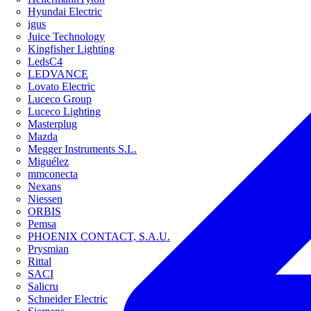
Hyundai Electric
igus
Juice Technology
Kingfisher Lighting
LedsC4
LEDVANCE
Lovato Electric
Luceco Group
Luceco Lighting
Masterplug
Mazda
Megger Instruments S.L.
Miguélez
mmconecta
Nexans
Niessen
ORBIS
Pemsa
PHOENIX CONTACT, S.A.U.
Prysmian
Rittal
SACI
Salicru
Schneider Electric