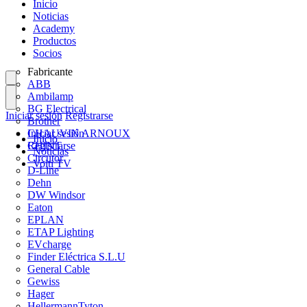
Inicio
Noticias
Academy
Productos
Socios
Fabricante
ABB
Ambilamp
BG Electrical
Iniciar sesión
Registrarse
Brother
CHAUVIN ARNOUX
Iniciar sesión
Inicio
CHINT
Registrarse
Noticias
Circutor
Volti TV
D-Line
Dehn
DW Windsor
Eaton
EPLAN
ETAP Lighting
EVcharge
Finder Eléctrica S.L.U
General Cable
Gewiss
Hager
HellermannTyton