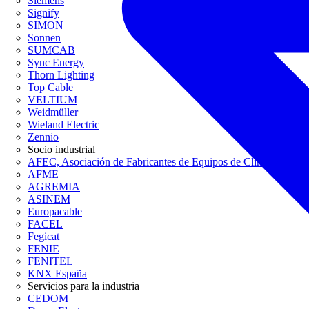
Siemens
Signify
SIMON
Sonnen
SUMCAB
Sync Energy
Thorn Lighting
Top Cable
VELTIUM
Weidmüller
Wieland Electric
Zennio
Socio industrial
AFEC, Asociación de Fabricantes de Equipos de Climatización
AFME
AGREMIA
ASINEM
Europacable
FACEL
Fegicat
FENIE
FENITEL
KNX España
Servicios para la industria
CEDOM